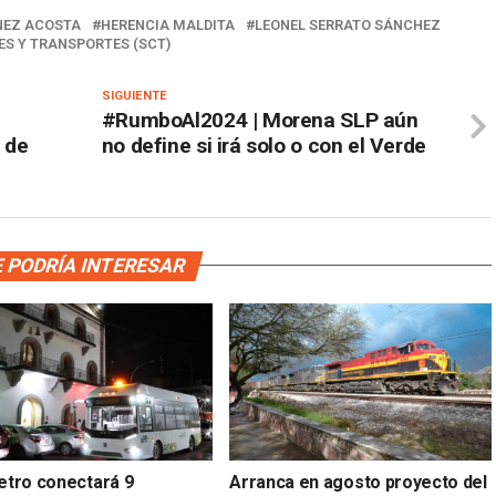
NEZ ACOSTA
HERENCIA MALDITA
LEONEL SERRATO SÁNCHEZ
S Y TRANSPORTES (SCT)
SIGUIENTE
#RumboAl2024 | Morena SLP aún
a de
no define si irá solo o con el Verde
 PODRÍA INTERESAR
tro conectará 9
Arranca en agosto proyecto del