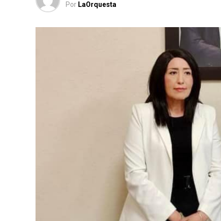
Por
LaOrquesta