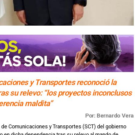
caciones y Transportes reconoció la
ras su relevo: “los proyectos inconclusos
erencia maldita”
Por: Bernardo Vera
o de Comunicaciones y Transportes (SCT) del gobierno
ado en dicha dependencia tras su relevo al mando de