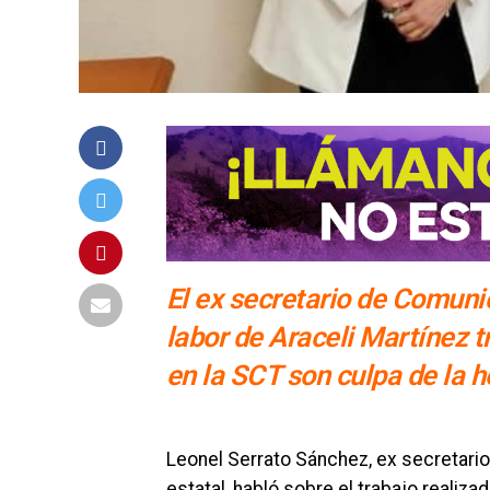
El ex secretario de Comuni
labor de Araceli Martínez t
en la SCT son culpa de la h
Leonel Serrato Sánchez, ex secretari
estatal, habló sobre el trabajo realiz