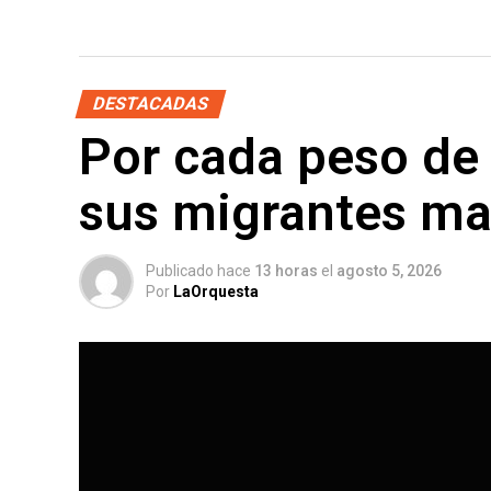
DESTACADAS
Por cada peso de 
sus migrantes m
Publicado hace
13 horas
el
agosto 5, 2026
Por
LaOrquesta