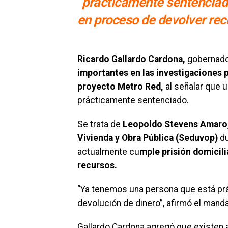
“prácticamente sentenciado
en proceso de devolver rec
Ricardo Gallardo Cardona,
gobernador
importantes en las investigaciones p
proyecto Metro Red,
al señalar que 
prácticamente sentenciado.
Se trata de
Leopoldo Stevens Amaro, e
Vivienda y Obra Pública (Seduvop)
du
actualmente cu
mple prisión domicili
recursos.
“Ya tenemos una persona que está pr
devolución de dinero”, afirmó el manda
Gallardo Cardona agregó que existen