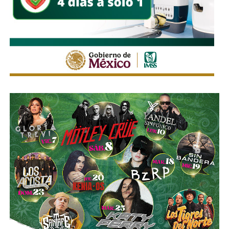
Estas medidas buscan mantener un flujo vehicular
ordenado y seguro durante la feria, privilegiando tanto la
movilidad de quienes acuden al recinto como la seguridad
de peatones, usuarios del transporte público y habitantes
de las zonas aledañas.
También lee:
Enrique Galindo acelera Vialidades Potosinas
2.0