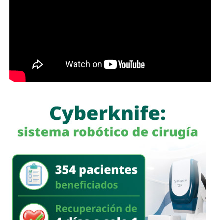
permanecerá cerrada al tránsito vehicular.
El primer
pecuniaria de 60 a 300 días del valor de la Unidad de
tramo, de avenida de las Torres al callejón peatonal
Medida y Actualización (UMA).
América del Sur,
La iniciativa fue turnada a la Comisión Primera de Justicia
para su análisis y dictamen correspondiente.
También lee:
Cuauhtli Badillo pide a alcaldes denunciar
movimientos ligados al huachicol
será habilitado como callejón peatonal, mientras que el
segundo tramo funcionará como zona exclusiva para
ascenso y descenso de taxis.
La SSPC de la Capital exhorta a las y los asistentes a
la FENAPO a planificar sus traslados
, respetar la
señalización y las indicaciones del personal de Policía
Vial, así como considerar el uso de transporte público para
facilitar la movilidad en los alrededores del recinto.