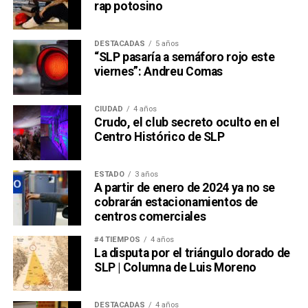
rap potosino
DESTACADAS
5 años
“SLP pasaría a semáforo rojo este
viernes”: Andreu Comas
CIUDAD
4 años
Crudo, el club secreto oculto en el
Centro Histórico de SLP
ESTADO
3 años
A partir de enero de 2024 ya no se
cobrarán estacionamientos de
centros comerciales
#4 TIEMPOS
4 años
La disputa por el triángulo dorado de
SLP | Columna de Luis Moreno
DESTACADAS
4 años