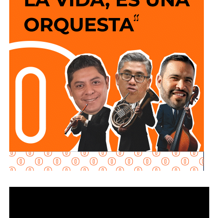
Torres, de norponiente a suroriente,
por lo que
los
justificada, renuncie a su empleo o solicite licencia sin
vehículos que ingresen a la zona de la FENAPO
goce de sueldo, cuando este constituya su único o
deberán hacerlo desde Calzada de Guadalup
e,
principal medio para obtener ingresos.
utilizando esta vialidad como acceso principal. Como
alternativa,
se contará con un acceso secundario por
Asimismo, se establecen sanciones para quienes, durante
avenida Simón Díaz, p
roveniente de avenida de la
un proceso judicial o existiendo una resolución firme,
Constitución.
enajenen intencionalmente de manera parcial o total sus
bienes con la finalidad de eludir obligaciones alimentarias.
Para la salida del recinto,
el flujo vehicular se distribuirá
principalmente hacia Circuito Potosí,
mediante la
De igual manera, se sancionará a quienes, teniendo
incorporación desde avenida de las Torres. Como salida
conocimiento de la existencia de una obligación
secundaria, los automovilistas podrán continuar por esta
alimentaria o de un proceso judicial en curso, ayuden al
misma vialidad para incorporarse a avenida Simón Díaz,
deudor a ocultar bienes, acepten figurar como titulares
con dirección a avenida de la Constitución y el
aparentes de estos o realicen actos jurídicos simulados
fraccionamiento Simón Díaz.
con el propósito de evitar que se cumplan las
obligaciones alimentarias.
Como parte de la estrategia de movilidad, la avenida
Francisco Martínez de la Vega, en el tramo comprendido
Para estas conductas se contempla una sanción de seis
entre avenida de las Torres y avenida Simón Díaz,
meses a tres años de prisión, además de una sanción