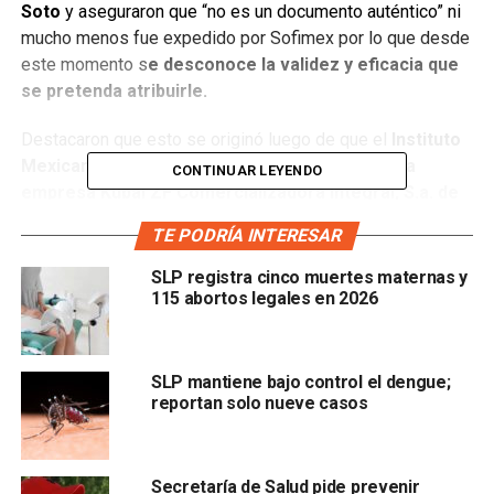
Soto
y aseguraron que “no es un documento auténtico” ni
mucho menos fue expedido por Sofimex por lo que desde
este momento s
e desconoce la validez y eficacia que
se pretenda atribuirle.
Destacaron que esto se originó luego de que el
Instituto
Mexicano del Seguro Social (IMSS) requirió a la
CONTINUAR LEYENDO
empresa Kubal ZF Comercializadora integral, S.a. de
C.v.
cuyo nombre comercial es “Proshine”, propiedad de
TE PODRÍA INTERESAR
Gabriel salazar, el
pago de sus cuotas obrero
patronales las cuales había omitido
. Como esa
SLP registra cinco muertes maternas y
empresa estaba prestando los servicios a la Secretaria de
115 abortos legales en 2026
Salud
, el IMSS decidió embargar los créditos que esa
dependencia tenía con Kubal ZF Comercializadora
Integral.
SLP mantiene bajo control el dengue;
reportan solo nueve casos
Sin embargo, la titular de los Servicios de Salud,
Mónica
Liliana Rangel,
tenía pleno conocimiento de estos
hechos, ya que en un oficio aparece el sello de recibido.
Secretaría de Salud pide prevenir