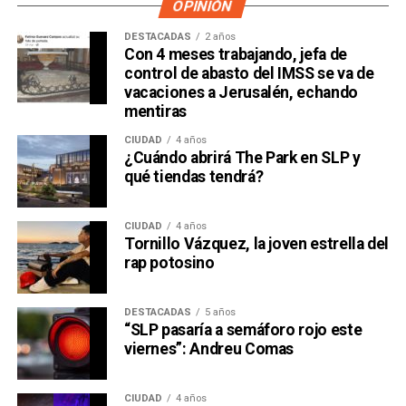
OPINIÓN
DESTACADAS
2 años
Con 4 meses trabajando, jefa de
control de abasto del IMSS se va de
vacaciones a Jerusalén, echando
mentiras
CIUDAD
4 años
¿Cuándo abrirá The Park en SLP y
qué tiendas tendrá?
CIUDAD
4 años
Tornillo Vázquez, la joven estrella del
rap potosino
DESTACADAS
5 años
“SLP pasaría a semáforo rojo este
viernes”: Andreu Comas
CIUDAD
4 años