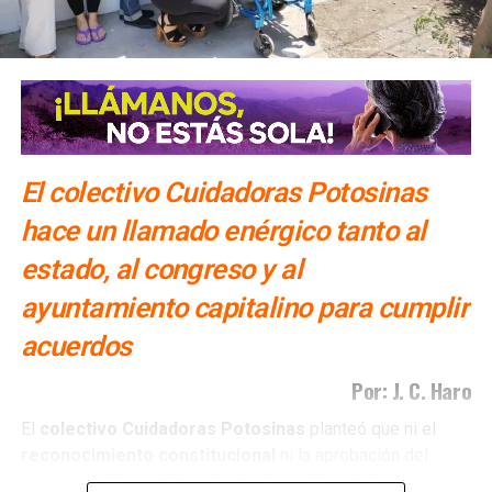
El colectivo Cuidadoras Potosinas
hace un llamado enérgico tanto al
estado, al congreso y al
ayuntamiento capitalino para cumplir
acuerdos
Por: J. C. Haro
El
colectivo Cuidadoras Potosinas
planteó que ni el
reconocimiento
constitucional
ni la aprobación del
Cabildo
de la capital
potosina
han sido suficientes para