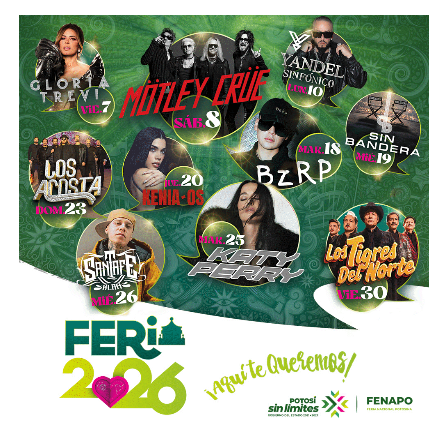
“Hoy el gremio del taxismo entiende que la competencia
es buena. Ellos estarán tratando de mejorar y brindar un
mejor servicio, mientras que la ciudadanía podrá elegir la
opción que considere más conveniente”, comentó.
La titular de la SCT reiteró que, mientras Uber no complete
el procedimiento administrativo y cumpla con las
obligaciones previstas en la ley, la plataforma no podrá
prestar el servicio de transporte en San Luis Potosí.
También lee:
Ya es oficial: MiTaxi será la plataforma oficial
de transporte de la Fenapo 2026