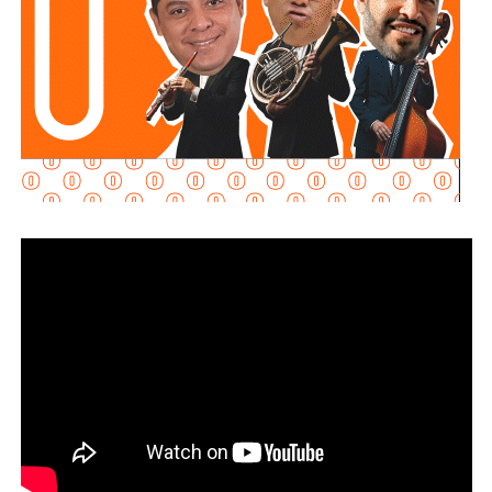
requisitos
“, declaró.
Martínez Acosta señaló que
la dependencia mantiene
disposición para que Uber complete el procedimiento
y pueda operar conforme a la ley, por lo que descartó que
exista una postura de persecución hacia la empresa.
“No es un tema de persecución ni de cacería. Al contrario,
buscamos que ellos mismos nos ayuden a que la
empresa cumpla con la legalidad y con todo lo que
establecen las leyes locales”, afirmó.
La secretaria agregó qu
e incluso han sostenido
reuniones con algunos operadores interesados en
prestar el servicio mediante la plataforma,
También lee:
Medio tiempo: Amor en tiempos de
Geopolítica y futbol | Reflexión de J.C. Haro