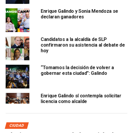
encuesta.
Si mi compañero resulta el ganador, yo
mismito voy a coordinar su campaña
”, manifestó.
Enrique Galindo y Sonia Mendoza se
declaran ganadores
El coordinador regional dijo que estaría interesado en
contender por la alcaldía capitalina “con todo y Pozos”
debido a que
desaprobó el procedimiento de
Candidatos a la alcaldía de SLP
municipalización porque “no se vale por ciertas
confirmaron su asistencia al debate de
razones por las que lo están haciendo”
hoy
“Tomamos la decisión de volver a
gobernar esta ciudad”: Galindo
Enrique Galindo sí contempla solicitar
licencia como alcalde
. Agregó que en su caso s
ería la tercera ocasión que
buscaría este puesto,
luego de participar en 2018 y
2021 por el mismo cargo.
CIUDAD