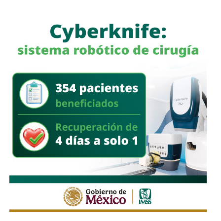
a quienes se les ha explicado el proceso de
regularización.
Asimismo, sostuvo que el incumplimiento de
la empresa
deja a los propios conductores en una situación de
vulnerabilidad,
al no contar con las condiciones legales
previstas por la normativa estatal.
“Es la empresa la que no cumple con lo que las leyes
locales establecen y eso deja a los operadores en estado
de indefensión”, señaló.
Respecto a la llegada de nuevas plataformas digitales al
estado
, Martínez Acosta consideró que la
competencia representa una oportunidad para
mejorar la calidad del servicio de transporte.