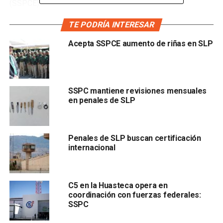
(SSPCE).
TE PODRÍA INTERESAR
En su lugar entrará Jesús Juárez Hernández, quien
anteriormente se desempeñaba como director de la
Acepta SSPCE aumento de riñas en SLP
Guardia Civil Estatal (GCE).
SSPC mantiene revisiones mensuales
en penales de SLP
Penales de SLP buscan certificación
internacional
Ruiz Contreras presento su renuncia con la intención de
participar en la elección judicial local.
C5 en la Huasteca opera en
Hasta el momento, no ha sido confirmado el nombramiento
coordinación con fuerzas federales:
del nuevo director de la GCE, puesto dejado por Juárez
SSPC
Hernández tras asumir la titularidad de la SSPCE.