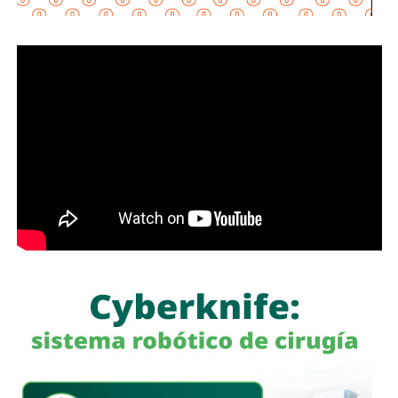
buscamos que ellos mismos nos ayuden a que la
empresa cumpla con la legalidad y con todo lo que
establecen las leyes locales”, afirmó.
La secretaria agregó qu
e incluso han sostenido
reuniones con algunos operadores interesados en
prestar el servicio mediante la plataforma,
También lee:
Medio tiempo: Amor en tiempos de
Geopolítica y futbol | Reflexión de J.C. Haro
a quienes se les ha explicado el proceso de
regularización.
Asimismo, sostuvo que el incumplimiento de
la empresa
deja a los propios conductores en una situación de