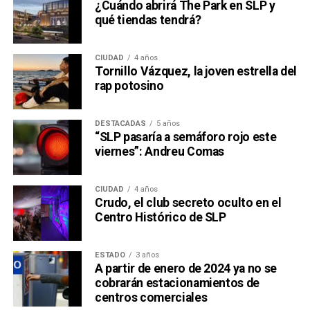
¿Cuándo abrirá The Park en SLP y
qué tiendas tendrá?
CIUDAD
4 años
Tornillo Vázquez, la joven estrella del
rap potosino
DESTACADAS
5 años
“SLP pasaría a semáforo rojo este
viernes”: Andreu Comas
CIUDAD
4 años
Crudo, el club secreto oculto en el
Centro Histórico de SLP
ESTADO
3 años
A partir de enero de 2024 ya no se
cobrarán estacionamientos de
centros comerciales