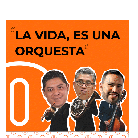
La funcionaria explicó que la empresa recibió el
memorándum correspondiente para iniciar el trámite, sin
embargo, no cumplió con los pasos necesarios para
obtener la autorización.
“No terminó con su trámite. Se les entregó el
memorándum para que realizaran su pago y dieran inicio a
su procedimiento en términos de ley, entregando los
datos de sus operadores y acudiendo a las
capacitaciones que establece la normatividad.
La realidad
es que no cumplieron con ninguno de estos
requisitos
“, declaró.
Martínez Acosta señaló que
la dependencia mantiene
disposición para que Uber complete el procedimiento
y pueda operar conforme a la ley, por lo que descartó que
exista una postura de persecución hacia la empresa.
“No es un tema de persecución ni de cacería. Al contrario,