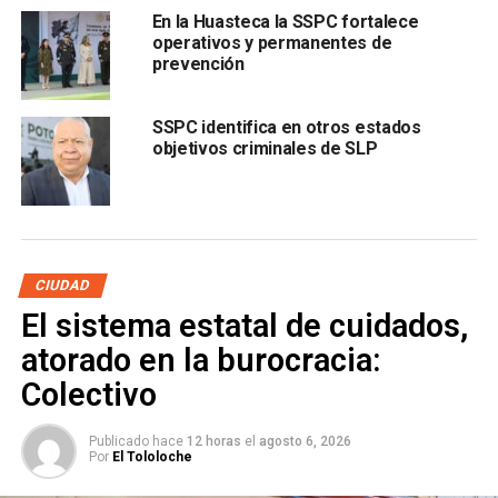
⁠En la Huasteca la SSPC fortalece
También lee:
Desmantelan cámaras de vigilancia usadas
operativos y permanentes de
por criminales en el Altiplano
prevención
ARTÍCULOS RELACIONADOS:
JESÚS JUÁREZ HERNÁNDEZ
SSPC identifica en otros estados
JOSÉ LUIS RUIZ CONTRERAS
objetivos criminales de SLP
SECRETARÍA DE SEGURIDAD Y PROTECCIÓN CIUDADANA DEL
ESTADO (SSPCE)
SIGUIENTE
FGESLP solicitará recursos para búsqueda de
personas
CIUDAD
NO TE PIERDAS
#8M | Chidas y Chingonas: Una tribu de mujeres que
El sistema estatal de cuidados,
busca el empoderamiento
atorado en la burocracia:
Colectivo
Publicado hace
12 horas
el
agosto 6, 2026
Por
El Tololoche