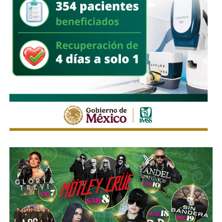
vulnerabilidad,
al no contar con las condiciones legales
previstas por la normativa estatal.
“Es la empresa la que no cumple con lo que las leyes
locales establecen y eso deja a los operadores en estado
de indefensión”, señaló.
Respecto a la llegada de nuevas plataformas digitales al
estado
, Martínez Acosta consideró que la
competencia representa una oportunidad para
mejorar la calidad del servicio de transporte.
“Hoy el gremio del taxismo entiende que la competencia
es buena. Ellos estarán tratando de mejorar y brindar un
mejor servicio, mientras que la ciudadanía podrá elegir la
opción que considere más conveniente”, comentó.
La titular de la SCT reiteró que, mientras Uber no complete
el procedimiento administrativo y cumpla con las