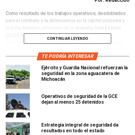
Por: Redacción
Como resultado de los trabajos operativos, desdoblados
para el combate a la delincuencia en la capital potosina y
la zona Altiplano, efectivos de la
Guardia Civil Estatal
(GCE), Ejército mexicano y Guardia Nacional,
CONTINUAR LEYENDO
desmantelaron una presunta red de vigilancia de grupos
criminales.
TE PODRÍA INTERESAR
La incursión efectuada a través del dispositivo
Base de
Ejército y Guardia Nacional refuerzan la
Operaciones Mixtas Interinstitucional (BOMI),
permitió
seguridad en la zona aguacatera de
que al norte de la capital potosina, se aseguraran 12
Michoacán
cámaras de video y cuatro módems, instaladas en puntos
estratégicos para brindar protección y vigilancia
Operativos de seguridad de la GCE
(“halconeo”) a una ubicación identificada como “punto” de
dejan al menos 25 detenidos
venta de droga de un grupo criminal.
Estrategia integral de seguridad da
resultados en todo el estado