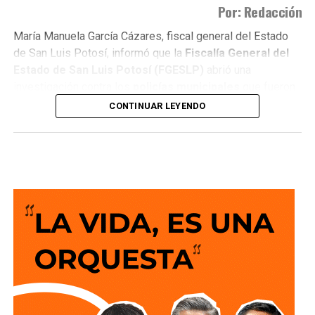
Por: Redacción
María Manuela García Cázares, fiscal general del Estado
de San Luis Potosí, informó que la
Fiscalía General del
Estado de San Luis Potosí (FGESLP)
abrió una
investigación contra los
policías municipales
que fueron
captados en cámara en un sitio que las autoridades tienen
CONTINUAR LEYENDO
identificado como
punto de venta de drogas
.
La indagatoria arrancó sin que mediara denuncia
ciudadana. “Por las redes es un acto que se puede hacer
de oficio y nosotros lo estamos haciendo”, dijo la fiscal al
ser cuestionada sobre el caso.
García Cázares
planteó que el eje de la revisión será
determinar la conducta de los elementos en ese punto:
qué acción realizaban y por qué se detuvieron ahí.
Adelantó que el resultado de las diligencias definirá si
hubo alguna irregularidad.