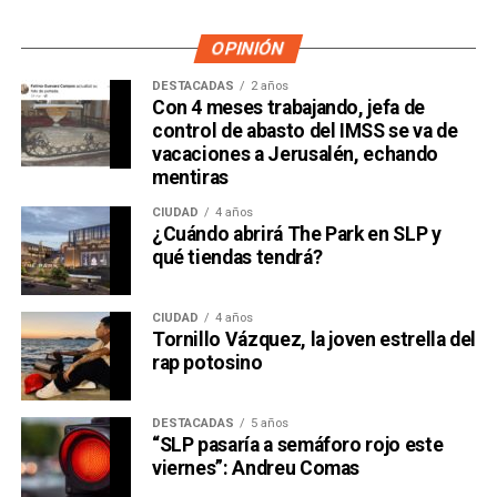
OPINIÓN
DESTACADAS
2 años
Con 4 meses trabajando, jefa de
control de abasto del IMSS se va de
vacaciones a Jerusalén, echando
mentiras
CIUDAD
4 años
¿Cuándo abrirá The Park en SLP y
qué tiendas tendrá?
CIUDAD
4 años
Tornillo Vázquez, la joven estrella del
rap potosino
DESTACADAS
5 años
“SLP pasaría a semáforo rojo este
viernes”: Andreu Comas