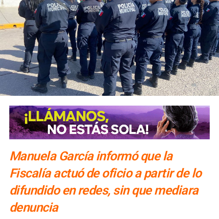
El número exacto de paquetes vendidos o apartados por
las agencias solo se conocerá al cierre de la temporada,
dijo Alonso.
También lee:
Gallardo arranca operativo de seguridad para
Fenapo 2026
Manuela García informó que la
Fiscalía actuó de oficio a partir de lo
difundido en redes, sin que mediara
denuncia