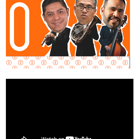
Al momento de la entrevista, la fiscal no había tenido
contacto con
Juan Antonio Villa Gutiérrez
, comisario de la
Secretaría de Seguridad Pública y
Protección Ciudadana Municipal (SSPC)
, ni con el
alcalde Enrique Galindo Ceballos
, sobre este caso.
La titular de la
FGESLP
sostuvo que el escrutinio sobre la
actuación policial es de interés público. “A todo el mundo
nos conviene saber qué está haciendo nuestro policía”,
afirmó.