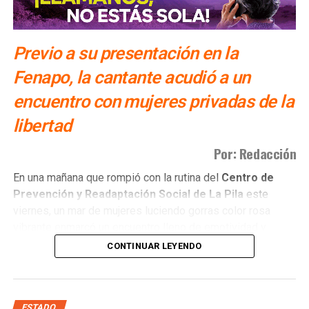
Previo a su presentación en la
Fenapo, la cantante acudió a un
encuentro con mujeres privadas de la
libertad
Por: Redacción
​En una mañana que rompió con la rutina del
Centro de
Prevención y Readaptación Social de La Pila
este
viernes, un mar de mujeres luciendo gorras color rosa
vibrante enmarcó un encuentro lleno de emotividad y
empatía.
CONTINUAR LEYENDO
El
gobernador del estado Ricardo Gallardo Cardona y
la senadora Ruth González Silva
, acompañados de una
invitada muy especial, la
cantante Gloria Trevi
, se
ESTADO