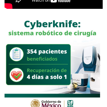
García Cázares
llamó a la ciudadanía a denunciar
cualquier conducta irregular y aclaró que el llamado no se
limita a la corporación municipal, sino que abarca a todas
las policías que operan en el estado. Habló de una
“apertura total” de la dependencia para recibir esas
denuncias.
También lee:
Guardia Civil detiene a cuatro presuntos
delincuentes y asegura armas durante operativos en SLP