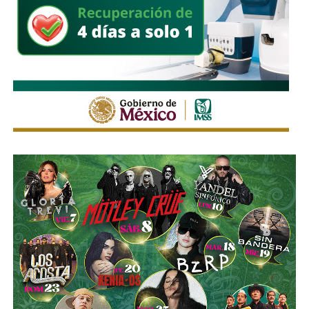
Vial, así como considerar el uso de transporte público para
facilitar la movilidad en los alrededores del recinto.
Estas medidas buscan mantener un flujo vehicular
ordenado y seguro durante la feria, privilegiando tanto la
movilidad de quienes acuden al recinto como la seguridad
de peatones, usuarios del transporte público y habitantes
de las zonas aledañas.
También lee:
Enrique Galindo acelera Vialidades Potosinas
2.0