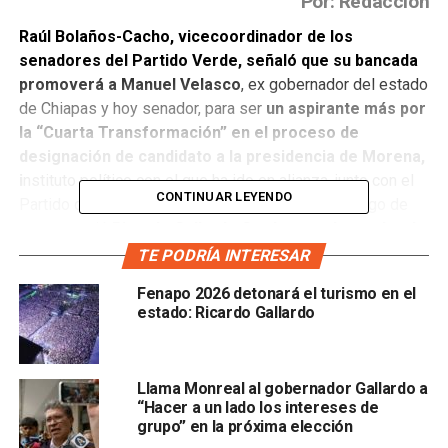
Por: Redacción
Raúl Bolaños-Cacho, vicecoordinador de los
senadores del Partido Verde, señaló que su bancada
promoverá a Manuel Velasco
, ex gobernador del estado
de Chiapas y hoy senador, para ser
un aspirante más por
la “Cuarta Transformación” en el proceso de
designación de candidato a la presidencia de Morena,
i
nstituto político con el que ha ido en alianza, junto con el
CONTINUAR LEYENDO
Partido del Trabajo, en las últimas elecciones. Luego de
este anunció
Ricardo Gallardo Cardona, gobernador de
San Luis Potosí, dio a conocer que apoyará dicha
TE PODRÍA INTERESAR
candidatura.
Fenapo 2026 detonará el turismo en el
estado: Ricardo Gallardo
“Manuel Velasco es mi compadre, es mi amigo, lo
quiero mucho, lo adoro y si él quiere ir de presidente
yo lo voy a apoyar”, afirmó el gobernador
en un video
Llama Monreal al gobernador Gallardo a
durante una rueda de prensa.
“Hacer a un lado los intereses de
grupo” en la próxima elección