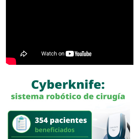
Para estas conductas se contempla una sanción de seis
entre avenida de las Torres y avenida Simón Díaz,
meses a tres años de prisión, además de una sanción
permanecerá cerrada al tránsito vehicular.
El primer
pecuniaria de 60 a 300 días del valor de la Unidad de
tramo, de avenida de las Torres al callejón peatonal
Medida y Actualización (UMA).
América del Sur,
La iniciativa fue turnada a la Comisión Primera de Justicia
para su análisis y dictamen correspondiente.
También lee:
Cuauhtli Badillo pide a alcaldes denunciar
movimientos ligados al huachicol
será habilitado como callejón peatonal, mientras que el
segundo tramo funcionará como zona exclusiva para
ascenso y descenso de taxis.
La SSPC de la Capital exhorta a las y los asistentes a
la FENAPO a planificar sus traslados
, respetar la
señalización y las indicaciones del personal de Policía