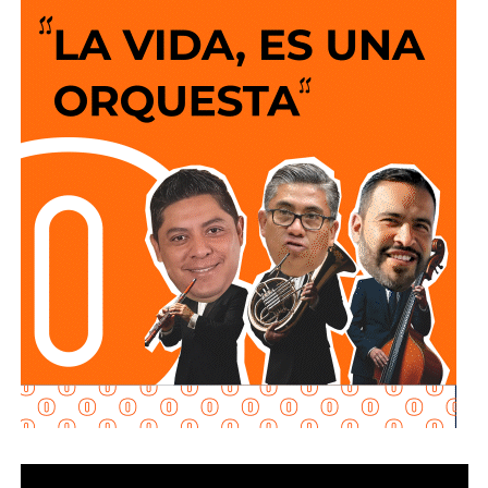
La legislación establecerá que, salvo prueba en contrario,
solo sentido de circulación en la avenida de las
se presumirá dicha intención cuando el deudor, sin causa
Torres, de norponiente a suroriente,
por lo que
los
justificada, renuncie a su empleo o solicite licencia sin
vehículos que ingresen a la zona de la FENAPO
goce de sueldo, cuando este constituya su único o
deberán hacerlo desde Calzada de Guadalup
e,
principal medio para obtener ingresos.
utilizando esta vialidad como acceso principal. Como
alternativa,
se contará con un acceso secundario por
Asimismo, se establecen sanciones para quienes, durante
avenida Simón Díaz, p
roveniente de avenida de la
un proceso judicial o existiendo una resolución firme,
Constitución.
enajenen intencionalmente de manera parcial o total sus
bienes con la finalidad de eludir obligaciones alimentarias.
Para la salida del recinto,
el flujo vehicular se distribuirá
principalmente hacia Circuito Potosí,
mediante la
De igual manera, se sancionará a quienes, teniendo
incorporación desde avenida de las Torres. Como salida
conocimiento de la existencia de una obligación
secundaria, los automovilistas podrán continuar por esta
alimentaria o de un proceso judicial en curso, ayuden al
misma vialidad para incorporarse a avenida Simón Díaz,
deudor a ocultar bienes, acepten figurar como titulares
con dirección a avenida de la Constitución y el
aparentes de estos o realicen actos jurídicos simulados
fraccionamiento Simón Díaz.
con el propósito de evitar que se cumplan las
obligaciones alimentarias.
Como parte de la estrategia de movilidad, la avenida
Francisco Martínez de la Vega, en el tramo comprendido