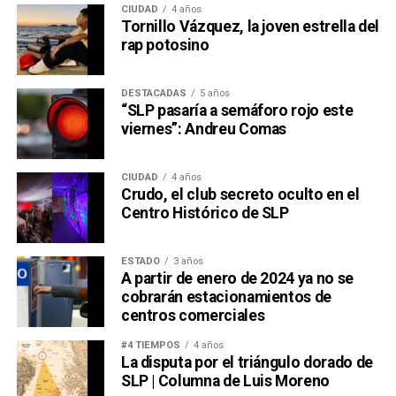
CIUDAD
4 años
Tornillo Vázquez, la joven estrella del
rap potosino
DESTACADAS
5 años
“SLP pasaría a semáforo rojo este
viernes”: Andreu Comas
CIUDAD
4 años
Crudo, el club secreto oculto en el
Centro Histórico de SLP
ESTADO
3 años
A partir de enero de 2024 ya no se
cobrarán estacionamientos de
centros comerciales
#4 TIEMPOS
4 años
La disputa por el triángulo dorado de
SLP | Columna de Luis Moreno