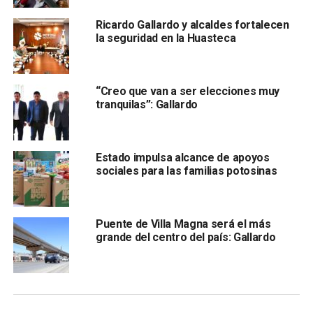
Ricardo Gallardo y alcaldes fortalecen
la seguridad en la Huasteca
“Creo que van a ser elecciones muy
tranquilas”: Gallardo
Velasco competiría en la encuesta interna de Morena
como el presentable del Partido Verde Justo a:
Claudia
Sheinbaum, jefa de gobierno de la Ciudad de México;
Estado impulsa alcance de apoyos
Marcelo Ebrard, secretario de Relaciones Exteriores
sociales para las familias potosinas
(SRE) y Adán Augusto López, secretario de
Gobernación (Segob
); así como con
el senador
morenista Ricardo Monreal;
y posiblemente un
Puente de Villa Magna será el más
representante del Partido del Trabajo.
grande del centro del país: Gallardo
El senador adelantó que es
perará los tiempos legales o
la convocatoria para participar en los procesos de
definición de candidatura para encabezar una agenda
Verde en las próximas elecciones.