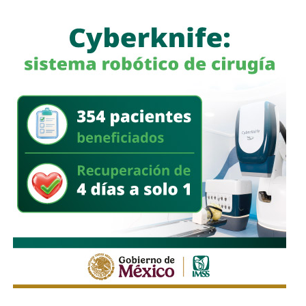
reservas para la Fenapo
“A todo el mundo nos conviene saber qué está haciendo
nuestro policía”, afirmó
García Cázares
, quien llamó a la
ciudadanía a denunciar conductas irregulares de cualquier
corporación policial y habló de una “apertura total” de la
dependencia.
La fiscal señaló que, al momento de su declaración, no
había tenido contacto con
Villa Gutiérrez
ni con el
alcalde
Enrique Galindo Ceballos
sobre el caso.
También lee:
Fiscalía indaga a policías municipales en
punto de venta de drogas