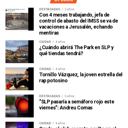
DESTACADAS
2 años
Con 4 meses trabajando, jefa de
control de abasto del IMSS se va de
vacaciones a Jerusalén, echando
mentiras
CIUDAD
4 años
¿Cuándo abrirá The Park en SLP y
qué tiendas tendrá?
CIUDAD
4 años
Tornillo Vázquez, la joven estrella del
rap potosino
DESTACADAS
5 años
“SLP pasaría a semáforo rojo este
viernes”: Andreu Comas
CIUDAD
4 años