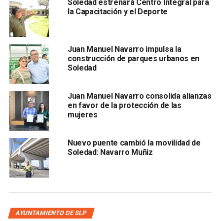
Soledad estrenará Centro Integral para
Vázquez Alejandro; en Secundaria, Rocío Gabriela Martínez
la Capacitación y el Deporte
Silva; en Secundaria Técnica, el profesor Alfonso Caballero
de la Cruz; en Telesecundaria, la profesora Karla Judith
Martínez Sánchez; en Educación Física Preescolar, Ana
Juan Manuel Navarro impulsa la
Cristina Rico Luna; en Educación Física Primaria, Modesto
construcción de parques urbanos en
Morales Sustaita; y en Educación Especial, el maestro
Soledad
Arely Raciel Mercado García. Asimismo, se entregaron
premios estatales al profesor Al
ejandro Villaseñor
Juan Manuel Navarro consolida alianzas
Calvillo,
en favor de la protección de las
mujeres
Nuevo puente cambió la movilidad de
Soledad: Navarro Muñiz
por Educación Física Primaria 2026, y al general profesor
Jesús Gabriel Salazar León, Premio Estatal de Secundaria
AYUNTAMIENTO DE SLP