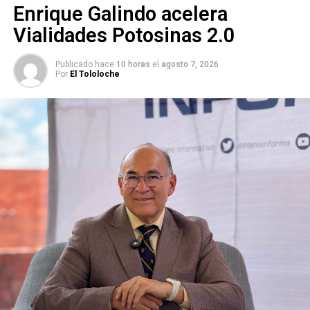
2026.
Enrique Galindo acelera
Vialidades Potosinas 2.0
ARTÍCULOS RELACIONADOS:
DÍA DEL MAESTRO
JUAN MANUEL NAVARRO MUÑIZ
PREMIO MUNICIPAL DE EDUCACIÓN
Publicado hace
10 horas
el
agosto 7, 2026
Por
El Tololoche
SIGUIENTE
Interapas repara fuga en zona de difícil acceso
rumbo a la Presa San José
NO TE PIERDAS
Renuevan Consejo Municipal de Protección Civil en
Pozos