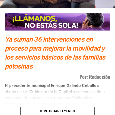
Ya suman 36 intervenciones en
proceso para mejorar la movilidad y
los servicios básicos de las familias
potosinas
Por: Redacción
El
presidente municipal Enrique Galindo Ceballos
afirmó que el
Gobierno de la Capital
mantiene un ritmo
constante de trabajo con el programa
Vialidades
Potosinas 2.0
, al poner en marcha nuevas obras de
pavimentación e infraestructura en distintos sectores de
CONTINUAR LEYENDO