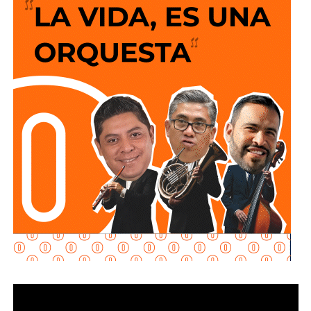
y que los puntos de conexión al sistema público sean
adecuados para garantizar un servicio seguro y eficiente.
Durante las inspecciones pueden determinarse medidas
preventivas y correctivas, para autorizar la incorporación
de nuevos desarrollos a la infraestructura hidráulica
metropolitana.
Con estas supervisiones
, el organismo fortalece la
planeación del crecimiento urbano y contribuye a que
las nuevas redes de agua potable y drenaje
ofrezcan
un servicio confiable a los habitantes.