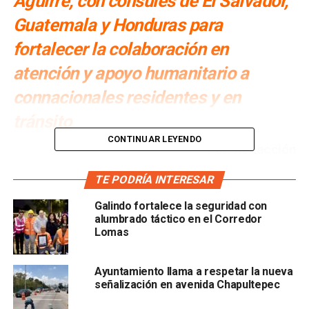
Aguirre, con cónsules de El Salvador,
Guatemala y Honduras para
fortalecer la colaboración en
atención y apoyo humanitario a
connacionales residentes y en
tránsito
CONTINUAR LEYENDO
Por: Redacción
La
Secretaria General del Ayuntamiento de San Luis
TE PODRÍA INTERESAR
Potosí, Ángeles Rodríguez Aguirre
, sostuvo una
Galindo fortalece la seguridad con
reunión de trabajo con
representantes consulares de El
alumbrado táctico en el Corredor
Salvador, Guatemala y Honduras en San Luis Potosí
,
Lomas
con el objetivo de
conocer las principales necesidades
de las y los connacionales de cada país, tanto de
Ayuntamiento llama a respetar la nueva
quienes radican en la capital potosina como de las
señalización en avenida Chapultepec
personas migrantes que van de paso por la ciudad
.
Durante el encuentro se reiteró la disposición del