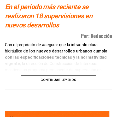
En el periodo más reciente se
realizaron 18 supervisiones en
nuevos desarrollos
Por: Redacción
Con el propósito de asegurar que la infraestructura
hidráulica d
e los nuevos desarrollos urbanos cumpla
con las especificaciones técnicas y la normatividad
vigente
, la dirección de Construcción de Interapas
mantiene un programa permanente de supervisión en
fraccionamientos y centros de población que buscan
CONTINUAR LEYENDO
incorporarse a las redes de agua potable y drenaje.
Estas revisiones tienen como objetivo verificar que las
obras se ejecuten conforme a los proyectos autorizados,
que
las redes de agua potable y alcantarillado
cumplan con los estándares de c alidad,