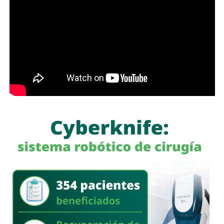
También lee:
Interapas consolida el uso del recibo digital
con más de 60 mil envíos en una semana