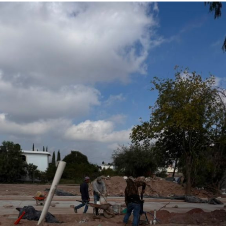
otorgado a Villa de Pozos para formar parte de uno
de los eventos de mayor relevancia y afluencia en
San Luis Potosí, l
o que permitirá fortalecer la promoción turística y cultural
del municipio.
Por último, la presidenta concejal invitó a las y los
asistentes a visitar el stand de Villa de Pozos y conocer
la oferta que tiene el municipio, entre la que destacan su
gastronomía y sus tradiciones, como la emblemática
Procesión de los Cristos, una de las celebraciones que
forman parte de su identidad cultural.