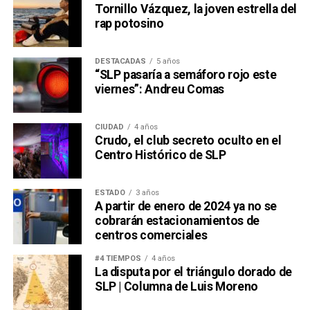
Tornillo Vázquez, la joven estrella del
rap potosino
DESTACADAS
5 años
“SLP pasaría a semáforo rojo este
viernes”: Andreu Comas
CIUDAD
4 años
Crudo, el club secreto oculto en el
Centro Histórico de SLP
ESTADO
3 años
A partir de enero de 2024 ya no se
cobrarán estacionamientos de
centros comerciales
#4 TIEMPOS
4 años
La disputa por el triángulo dorado de
SLP | Columna de Luis Moreno