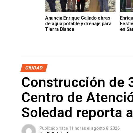
Anuncia Enrique Galindo obras
Enriqu
de agua potable y drenaje para
Festiv
Tierra Blanca
en Sa
CIUDAD
Construcción de 3
Centro de Atenció
Soledad reporta a
Publicado hace
11 horas
el
agosto 8, 2026