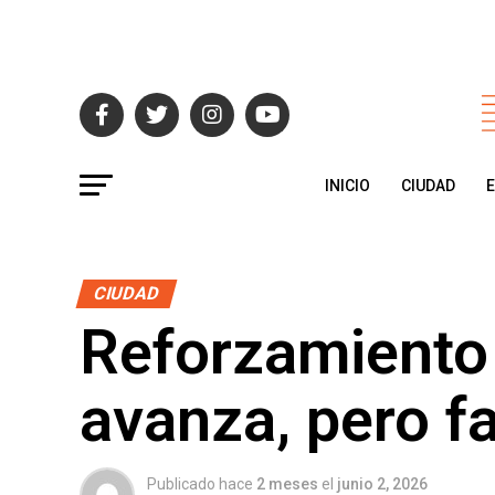
INICIO
CIUDAD
CIUDAD
Reforzamiento
avanza, pero f
Publicado hace
2 meses
el
junio 2, 2026