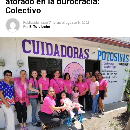
atorado en la burocracia:
Colectivo
Publicado hace
7 horas
el
agosto 6, 2026
Por
El Tololoche
“Hay muchas empresas o prestadores de servicio que ya
están aplicando estas 40 horas desde hace mucho
tiempo, hay algunos que laboran únicamente de lunes a
sábado. Pero sin duda alguna,
no todos los sectores
están en las mismas condiciones. Yo creo que, a
quien más va a afectar es sobre todas las pequeñas
empresas
”.
Imelda Elizalde Martínez
, presidenta de la Cámara
Nacional de la Industria de la Transformación (Canacintra)
en San Luis Potosí, resaltó que esta propuesta
debe
considerar a la industria, los sindicatos y otros
factores preponderantes para los equipos de trabajo
,