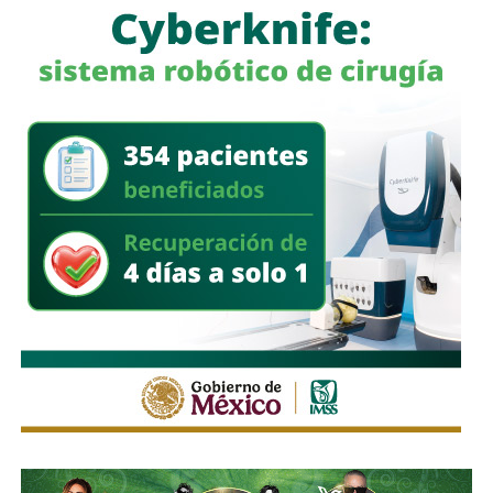
a quienes se les ha explicado el proceso de
regularización.
Asimismo, sostuvo que el incumplimiento de
la empresa
deja a los propios conductores en una situación de
vulnerabilidad,
al no contar con las condiciones legales
previstas por la normativa estatal.
“Es la empresa la que no cumple con lo que las leyes
locales establecen y eso deja a los operadores en estado
de indefensión”, señaló.
Respecto a la llegada de nuevas plataformas digitales al
estado
, Martínez Acosta consideró que la
competencia representa una oportunidad para
mejorar la calidad del servicio de transporte.
“Hoy el gremio del taxismo entiende que la competencia