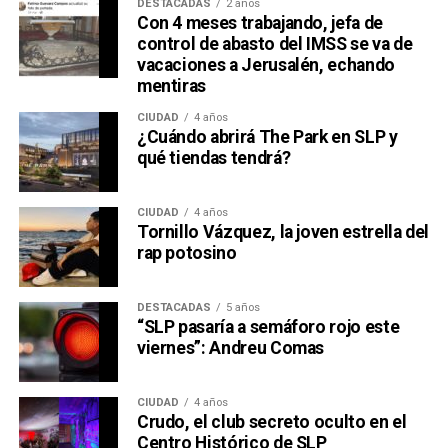
DESTACADAS
2 años
Con 4 meses trabajando, jefa de
control de abasto del IMSS se va de
vacaciones a Jerusalén, echando
mentiras
CIUDAD
4 años
¿Cuándo abrirá The Park en SLP y
qué tiendas tendrá?
CIUDAD
4 años
Tornillo Vázquez, la joven estrella del
rap potosino
DESTACADAS
5 años
“SLP pasaría a semáforo rojo este
viernes”: Andreu Comas
CIUDAD
4 años
Crudo, el club secreto oculto en el
Centro Histórico de SLP