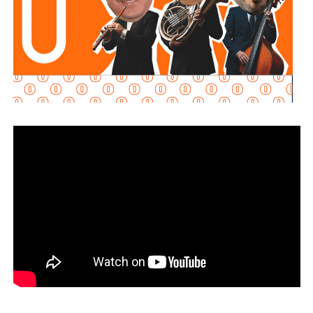
Martínez Acosta señaló que
la dependencia mantiene
disposición para que Uber complete el procedimiento
y pueda operar conforme a la ley, por lo que descartó que
exista una postura de persecución hacia la empresa.
“No es un tema de persecución ni de cacería. Al contrario,
buscamos que ellos mismos nos ayuden a que la
empresa cumpla con la legalidad y con todo lo que
establecen las leyes locales”, afirmó.
La secretaria agregó qu
e incluso han sostenido
reuniones con algunos operadores interesados en
prestar el servicio mediante la plataforma,
También lee:
Medio tiempo: Amor en tiempos de
Geopolítica y futbol | Reflexión de J.C. Haro