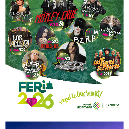
es buena. Ellos estarán tratando de mejorar y brindar un
mejor servicio, mientras que la ciudadanía podrá elegir la
opción que considere más conveniente”, comentó.
La titular de la SCT reiteró que, mientras Uber no complete
el procedimiento administrativo y cumpla con las
obligaciones previstas en la ley, la plataforma no podrá
prestar el servicio de transporte en San Luis Potosí.
También lee:
Ya es oficial: MiTaxi será la plataforma oficial
de transporte de la Fenapo 2026