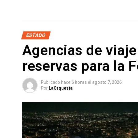
ESTADO
Agencias de viaje
reservas para la 
Publicado hace
6 horas
el
agosto 7, 2026
Por
LaOrquesta