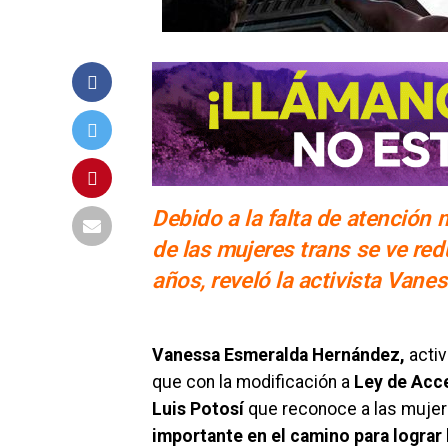
Debido a la falta de atención 
de las mujeres trans se ve re
años, reveló la activista Van
Vanessa Esmeralda Hernández,
activ
que con la modificación a
Ley de Acce
Luis Potosí
que reconoce a las mujer
importante en el camino para lograr 