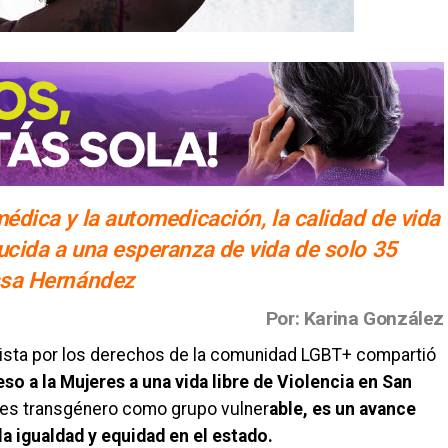
médica y la automedicación, la calidad de vida
ducida a una esperanza de vida de solo 35
essa Hernández
Por: Karina González
ista por los derechos de la comunidad LGBT+ compartió
so a la Mujeres a una vida libre de Violencia en San
es transgénero como grupo vulner
able, es un avance
la igualdad y equidad en el estado.