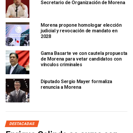
Secretario de Organización de Morena
procesos electorales”, dijo Ramírez Cuéllar, quien explicó
que la intención de los bloques opositores es que hubiera
intervención internacional en los comicios del próximo año
Morena propone homologar elección
hecho que calificó como inaceptable.
judicial y revocación de mandato en
2028
“Esta reunión es una reunión para mostrar un
respaldo absoluto al presidente de la República”,
Gama Basarte ve con cautela propuesta
de Morena para vetar candidatos con
vínculos criminales
Diputado Sergio Mayer formaliza
renuncia a Morena
comentó Alfonso Ramírez, quien agregó que ya existe una
historia conjunta del Movimiento de Regeneración
Nacional con el Partido del Trabajo, además de que los
DESTACADAS
dos partidos ya mencionados, han sostenido en la