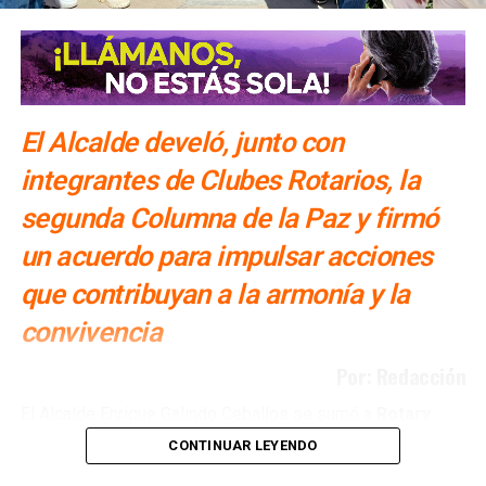
ARTÍCULOS RELACIONADOS:
ALFONSO RAMÍREZ CUÉLLAR
MORENA
PARTIDO VERDE
PT
SIGUIENTE
Nava y sus funcionarios fueron denunciados en la
Fiscalía Anticorrupción
El Alcalde develó, junto con
NO TE PIERDAS
AMLO apoyaría eliminación de Conapred; “no genera
integrantes de Clubes Rotarios, la
beneficios”, dijo
segunda Columna de la Paz y firmó
un acuerdo para impulsar acciones
que contribuyan a la armonía y la
convivencia
Por: Redacción
El Alcalde Enrique Galindo Ceballos se sumó a
Rotary
International y a los Clubes Rotarios de San Luis
CONTINUAR LEYENDO
Potosí en la promoción de la paz, al develar la