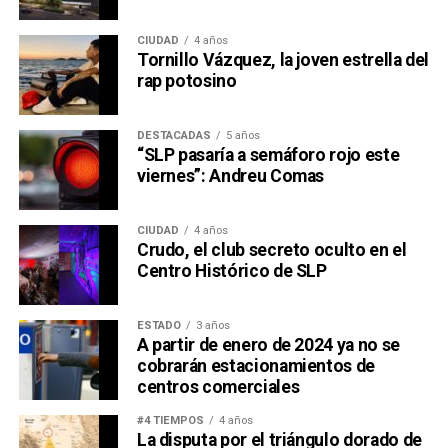
CIUDAD
4 años
Tornillo Vázquez, la joven estrella del
rap potosino
DESTACADAS
5 años
“SLP pasaría a semáforo rojo este
viernes”: Andreu Comas
CIUDAD
4 años
Crudo, el club secreto oculto en el
Centro Histórico de SLP
ESTADO
3 años
A partir de enero de 2024 ya no se
cobrarán estacionamientos de
centros comerciales
#4 TIEMPOS
4 años
La disputa por el triángulo dorado de