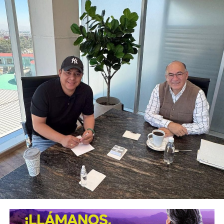
La diputada Brisseire Sánchez López, explicó que
mantener las luces encendidas permite incrementar
la visibilidad de las motocicletas ante otros usuarios
de la vía
, debido a que por sus dimensiones pueden ser
menos perceptibles que otros vehículos, particularmente
durante determinadas condiciones de circulación.
Señaló que esta medida se encuentra contemplada dentro
de estándares internacionales de seguridad vial, entre
ellos los establecidos en la
Convención de Viena sobre
la Circulación Vial, d
e la que México forma parte, y tiene
como finalidad reducir los factores de riesgo asociados
con la circu lación de motocicletas.