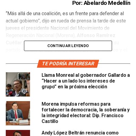
Por: Abelardo Medellín
“Más allá de una coalición, es un frente para defender al
actual gobierno”, dijo en rueda de prensa la tarde de este
jueves el presidente Nacional del Movimiento de
Regeneración Nacional (Morena),
Alfonso Ramírez
Cuéllar
, al respecto de la nueva coalición que hará su
CONTINUAR LEYENDO
partido con el
Partido Verde Ecologista de México
y el
Partido del Trabajo, rumbo a las elecciones del 2021.
TE PODRÍA INTERESAR
El presidente de Morena a nivel nacional comentó que
Llama Monreal al gobernador Gallardo a
dicha coalición era necesaria en la actualidad debido a que
“Hacer a un lado los intereses de
“desde distintos sectores, de distintos gobiernos locales
grupo” en la próxima elección
y líderes de partidos de oposición,
han levantado una
campaña que puede romper la institucionalidad de
Morena impulsa reformas para
nuestro país
”.
fortalecer la democracia, la soberanía y
la integridad electoral: Dip. Francisco
“En el fondo lo que encontramos es una especie de
Castillo
revancha electoral
que puede trastocar el equilibrio e
Andy López Beltrán renuncia como
imparcialidad de nuestros organismos calificadores de los