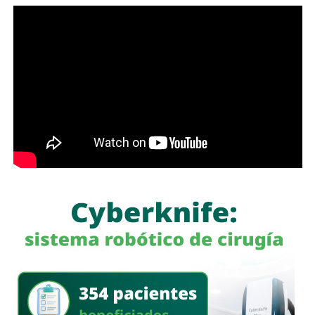
cárcel por ocultar bienes en SLP
además de otros 15 proyectos.
Galindo explicó que los trámites se han prolongado desde
marzo, por lo que pidió al Gobierno estatal agilizar su
resolución. De acuerdo con el alcalde,
el compromiso
establecido durante la reunión es que las obras
puedan comenzar a liberarse a la brevedad.
“Me comprometió con nosotros, con la ciudad, de liberar
las obras cuanto antes, lo antes posible”, afirmó.
El presidente municipal dijo que salió satisfecho del
encuentro y confiado en que el compromiso permitirá
avanzar con los proyectos pendientes, aunque reconoció
que algunos, como
El Saucito, enfrentan ya