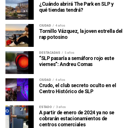
¿Cuándo abrirá The Park en SLP y
qué tiendas tendrá?
CIUDAD
4 años
Tornillo Vázquez, la joven estrella del
rap potosino
DESTACADAS
5 años
“SLP pasaría a semáforo rojo este
viernes”: Andreu Comas
CIUDAD
4 años
Crudo, el club secreto oculto en el
Centro Histórico de SLP
ESTADO
3 años
A partir de enero de 2024 ya no se
cobrarán estacionamientos de
centros comerciales