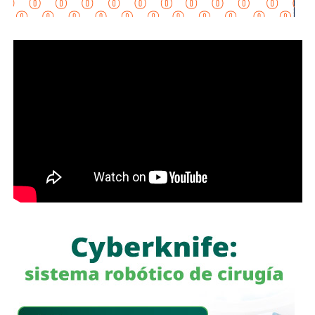
habitacionales, industriales y comerciales, consolidando a
San Luis Potosí como un destino estratégico para el
desarrollo económico.
“Desde hace cinco años comenzó la construcción de un
nuevo
San Luis Potosí,
donde las obras, los programas
sociales y las oportunidades llegan a las cuatro regiones
del estado. Hoy contamos con un
Circuito Potosí
moderno, nuevas carreteras, infraestructura educativa y
proyectos que están transformando la vida de las familias
potosinas”, expresó la Senadora del Partido Verde.