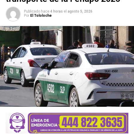
Publicado hace
4 horas
el
agosto 5, 2026
Por
El Tololoche
El titular del Implan no mencionó quiénes decidirán qué
proyectos son viables y cuáles no: “Las decisiones se
toman desde el Implan”, por lo que un consejo “va a
decidir”.
Fernando Torre dijo no recordar en ese momento
cuánto se le están pagando a las dos empresas que
apoyan el trabajo para el Plan de Ordenamient
o: “Hay
unos contratos del Centroeure y Geoecosfera, pero no
tengo el dato en este momento”.
Aseguró que se procurará respetar las áreas naturales
puesto que “la ley de Ordenamiento Territorial establece