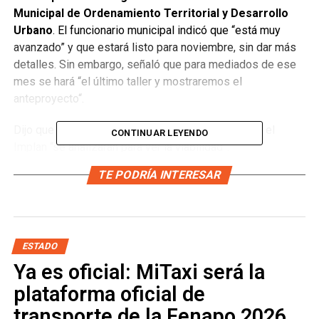
Municipal de Ordenamiento Territorial y Desarrollo
Urbano
. El funcionario municipal indicó que “está muy
avanzado” y que estará listo para noviembre, sin dar más
detalles. Sin embargo, señaló que para mediados de ese
mes se hará “el último taller y mostraremos el
anteproyecto“.
Dijo que las propuestas presentadas el día hoy en el
CONTINUAR LEYENDO
Implan “se analizarán para ver la viabilidad”.
TE PODRÍA INTERESAR
El funcionario puntualizó que este taller se concretó
gracias a que “hace unos meses vinieron empresarios y
expusieron catorce proyectos de alto impacto, a partir de
ahí hubo gente que pidió participar”, por lo que destacó
que “es un ejercicio democrático de transparencia de los
ESTADO
potosinos” y recalcó
“el desarrollo urbano se planea
Ya es oficial: MiTaxi será la
platicando y escuchando”.
plataforma oficial de
transporte de la Fenapo 2026