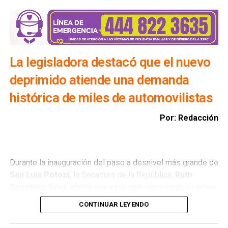
Además, exhortó a la ciudadanía a evitar transitar por el
bulevar Río Santiago durante las lluvias, ya que los
colectores pluviales descargan directamente hacia esa
vialidad, incrementando el riesgo para automovilistas y
peatones.
La legisladora destacó que el nuevo
deprimido atiende una demanda
histórica de miles de automovilistas
Por: Redacción
Durante la inauguración del paso a desnivel más grande de
San Luis Potosí,
la Senadora de la República,
Ruth
González Silva
, afirmó que esta obra representa un antes
y un después para la movilidad del estado al consolidar a
CONTINUAR LEYENDO
San Luis Potosí como una de las entidades con mayor
desarrollo en infraestructura del país, resultado de cinco