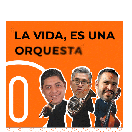
años de trabajo y visión del Gobierno del Cambio.
La legisladora destacó que el nuevo deprimido atiende
una demanda histórica de miles de automovilistas y
permitirá reducir significativamente los tiempos de
traslado, lo que se traduce en una mejor calidad de vida
para las familias potosinas, al disponer de más tiempo
para convivir, además de fortalecer la competitividad del
estado.
Señaló que esta infraestructura también genera mayor
confianza para las inversiones nacionales e
internacionales, al mejorar la conectividad entre las zonas