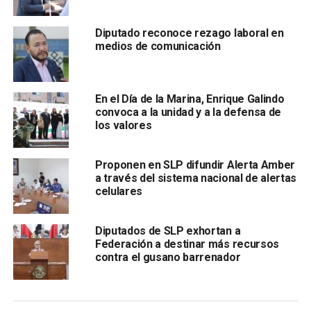
Señaló que hacer firmar en blanco a un trabajador es muy
Diputado reconoce rezago laboral en
recurrente de los patrones al momento de contratar
medios de comunicación
trabajadores, que se les obligue a firmar su renuncia, sin
fecha o algún documento en blanco, que posteriormente
llena el patrón al momento de despedirlos, lo cual implica
En el Día de la Marina, Enrique Galindo
renuncia de sus derechos como trabajadores. “Esta
convoca a la unidad y a la defensa de
práctica vejatoria que utilizan los patrones es con el objeto
los valores
de condicionar al trabajador el acceso a un empleo,
haciendo que el operario renuncie a sus derechos más
Proponen en SLP difundir Alerta Amber
elementales”.
a través del sistema nacional de alertas
celulares
Diputados de SLP exhortan a
Federación a destinar más recursos
contra el gusano barrenador