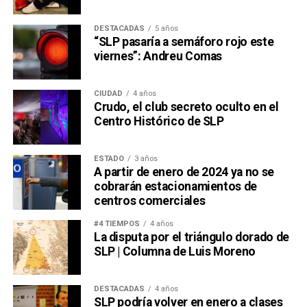
DESTACADAS
5 años
“SLP pasaría a semáforo rojo este
viernes”: Andreu Comas
CIUDAD
4 años
Crudo, el club secreto oculto en el
Centro Histórico de SLP
ESTADO
3 años
A partir de enero de 2024 ya no se
cobrarán estacionamientos de
centros comerciales
#4 TIEMPOS
4 años
La disputa por el triángulo dorado de
SLP | Columna de Luis Moreno
DESTACADAS
4 años
SLP podría volver en enero a clases