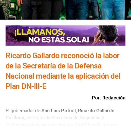
Rehabilitación de la carretera 62 impulsará el
turismo en el altiplano
NO TE PIERDAS
Estos son algunos puntos que Carreras destacó en
su 4to informe de gobieron
Ricardo Gallardo reconoció la labor
de la Secretaría de la Defensa
Nacional mediante la aplicación del
Plan DN-III-E
Por: Redacción
El gobernador de
San Luis Potosí, Ricardo Gallardo
Cardona
, entregó a la Secretaría de Seguridad y
Protección Ciudadana del Estado (SSPCE) ocho perros