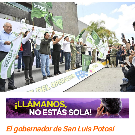
proximidad social
“, declaró.
Juárez Hernández señaló que durante la reunión también
se preparó el operativo que se implementará con motivo
de la conmemoración de los
80 años de la visita de San
Francisco de Asís a Real de Catorce
, una celebración que prevé la llegada de un importante
número de visitantes.
El gobernador de San Luis Potosí
El secretario indicó que las corporaciones de seguridad