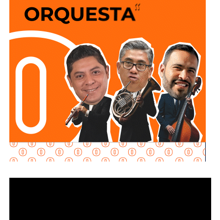
máxima fiesta de las y los potosinos se desarrolle en un
ambiente de paz, orden y cordialidad para visitantes
locales, nacionales y extranjeros.
El
mandatario Estatal
reconoció la entrega y
profesionalismo de las mujeres y hombres que
participarán en el operativo, al señalar que el trabajo
coordinado permitirá
garantizar
el cumplimiento de las
normas de seguridad dentro del recinto ferial, las zonas
aledañas, los principales destinos turísticos y la red
carretera estatal, además destacó que la estrategia fue
planeada con anticipación y retoma la experiencia y los
resultados obtenidos durante el
operativo
implementado en la edición 2025.
Para este despliegue se contará con la participación de
más de 1,500 efectivos de la Guardia Civil Estatal,
Fiscalía General del Estado, Coordinación Estatal de
Protección Civil, Secretaría de Seguridad y