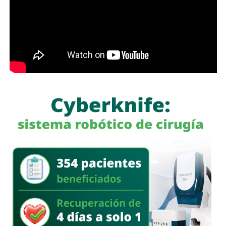
Protección Ciudadana de la Capital, Policía Municipal
de Soledad de Graciano Sánchez, Policía Municipal de
Villa de Pozos, Secretaría de Salud, Sistema Estatal
de Urgencias Médicas, Bomberos, paramédicos y
personal de seguridad privada, quienes trabajarán de
manera coordinada con la Secretaría de la Defensa
Nacional, Guardia Nacional, Fiscalía General de la
República, Cruz Roja Mexicana
para mantener el objetivo de lograr cero incidencia
delictiva durante el desarrollo de la feria.
Ricardo Gallardo
subrayó que, además del resguardo