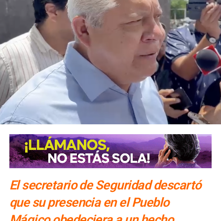
Ricardo Gallardo reconoció la labor de la Secretaría de la
Defensa Nacional mediante la aplicación del Plan DN-III-E,
así como el trabajo del Heroico Cuerpo de Bomberos y de
las agrupaciones de salvamento y rescate, cuyos
integrantes, dijo, son auténticos héroes que protegen
diariamente la vida, la integridad y el patrimonio de la
población.
El secretario de Seguridad descartó
que su presencia en el Pueblo
Mágico obedeciera a un hecho