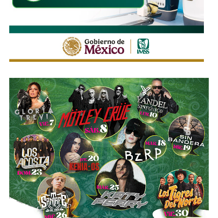
permanente en la
Fenapo
, no se descuidará la seguridad
del resto del
Estado
, ya que continuarán fortaleciéndose
los operativos en la capital, su zona conurbada y el resto
de los
59 municipios
, ya que aún se mantiene la
temporada vacacional de verano. Finalmente, reiteró que la
coordinación entre todas las instituciones permitirá brindar
tranquilidad a las familias potosinas y consolidar a la
Fenapo 2026
como la feria más segura, ordenada e
importante de
México
.
También lee:
Poder Judicial evaluará a jueces para definir
su permanencia