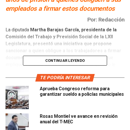
empleados a firmar estos documentos
Por: Redacción
La diputada
Martha Barajas García, presidenta de la
Comisión del Trabajo y Previsión Social de la LXII
Legislatura, presentó una iniciativa que propone
sancionar a quien obligue a los trabajadores a firmar
documentos en blanco,
o de cualquier otro tipo que
CONTINUAR LEYENDO
impliquen renuncia de los derechos del trabajador, o le
impongan obligaciones a éste, con el fin menoscabarlos o
TE PODRÍA INTERESAR
anularlos, ya sea que el trabajador labore en una empresa
o institución pública o privada.
Aprueba Congreso reforma para
garantizar sueldo a policías municipales
Explicó que su iniciativa,
busca establecer que esta
práctica se configure como un delito que se
sancionará con una pena de uno a cinco años de
Rosas Montiel ve avance en revisión
prisión y sanción pecuniaria de cien a quinientos días
anual del T-MEC
del valor de la unidad de medida y actualización.