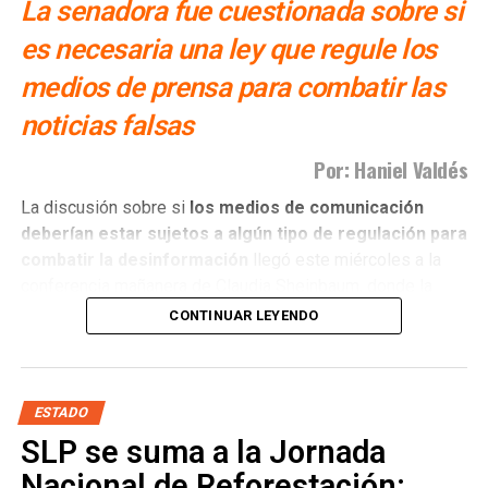
La senadora fue cuestionada sobre si
es necesaria una ley que regule los
medios de prensa para combatir las
noticias falsas
Por: Haniel Valdés
La discusión sobre si
los medios de comunicación
deberían estar sujetos a algún tipo de regulación para
combatir la desinformación
llegó este miércoles a la
conferencia mañanera de Claudia Sheinbaum, donde la
presidenta hizo un llamado a que quienes ejercen el
CONTINUAR LEYENDO
periodismo actúen con ética y apego a la verdad.
El planteamiento abrió nuevamente un debate que no es
nuevo, pero que sigue generando posiciones encontradas:
ESTADO
¿cómo combatir la circulación de noticias falsas y la
SLP se suma a la Jornada
desinformación sin convertir una regulación de los
Nacional de Reforestación;