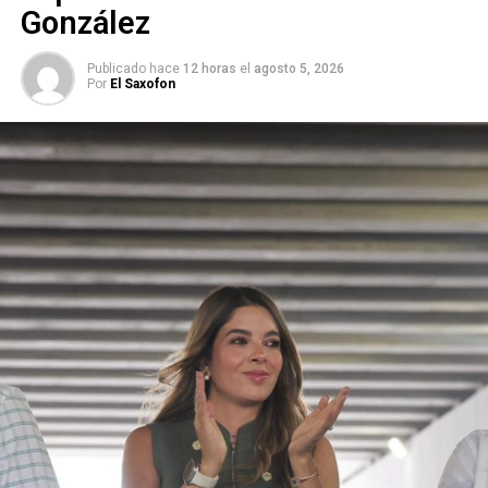
González
#Iztacalco
, se negó a
entregarlos a la Profepa
Publicado hace
12 horas
el
agosto 5, 2026
Por
El Saxofon
pic.twitter.com/nsfRRzxgS3
— Noticias_CUBO
(@Noticias_CUBO)
12 de
octubre de 2018
Con información de:
El Universal
https://laorquesta.mx/monitoreo-de-la-calidad-del-aire-
en-slp-cumple-la-normativa-dice-segam/
ARTÍCULOS RELACIONADOS:
COLONIA VIADUCTO PIEDAD