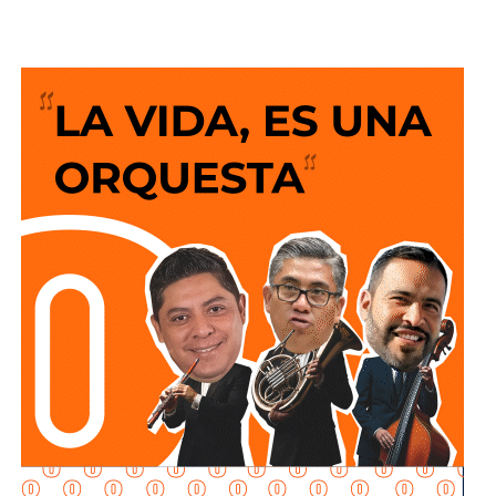
acceso a la información de las y los mexicanos a través
del fortalecimiento de la
Plataforma Nacional de
Transparencia (PNT).
“En la ley actual está establecido que los servidores
públicos pueden determinar qué se hace público y qué no,
dependiendo de la seguridad nacional o del procedimiento
en el que está la información. Con este Decreto ya no lo
dejamos a criterio del servidor público, ya no lo dejamos a
criterio de un secretario, de otra secretaria, de un director
de un área de Pemex o de CFE, o de cualquier Secretaría”.
“Ya hay un lineamiento específico de realmente lo que
debe ser transparente y aquello que, por el procedimiento
administrativo judicial, no puede informarse dado que está
en un procedimiento y puede caerse el procedimiento
judicial o administrativo, o lo que realmente es de
seguridad nacional. Entonces, para ello en un mes se va a
fortalecer incluso más esta Plataforma de Transparencia.