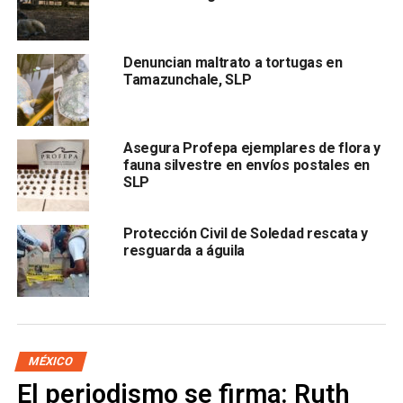
Denuncian maltrato a tortugas en
Tamazunchale, SLP
.
Asegura Profepa ejemplares de flora y
En el operativo, personal de Profepa trasladó a los leones
fauna silvestre en envíos postales en
en jaulas habilitadas para tal fin.
SLP
En el lugar se encontraban agentes federales, y hasta el
Protección Civil de Soledad rescata y
momento la dependencia no ha emitido un comunicado
resguarda a águila
oficial.
El propietario de 3 leones,
que mantiene en la azotea
de una casa en la Colonia
MÉXICO
El periodismo se firma: Ruth
Viaducto Piedad