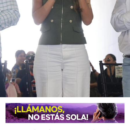
IZTACALCO
LEONES
PROFEPA
SIGUIENTE
SCT hará públicos los audios del accidente aéreo en
Puebla
NO TE PIERDAS
Gama Basarte pide a la Guardia Nacional garantizar
seguridad en carreteras