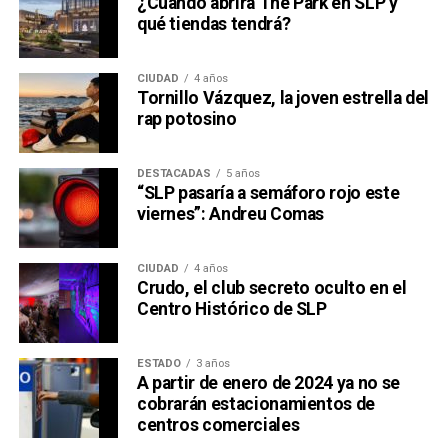
¿Cuándo abrirá The Park en SLP y
qué tiendas tendrá?
CIUDAD
4 años
Tornillo Vázquez, la joven estrella del
rap potosino
DESTACADAS
5 años
“SLP pasaría a semáforo rojo este
viernes”: Andreu Comas
CIUDAD
4 años
Crudo, el club secreto oculto en el
Centro Histórico de SLP
ESTADO
3 años
A partir de enero de 2024 ya no se
cobrarán estacionamientos de
centros comerciales