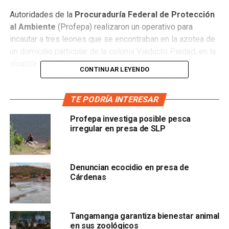
Autoridades de la
Procuraduría Federal de Protección
al Ambiente
(Profepa) realizaron un operativo para
incautar a tres leones que se encontraban en la azotea de
un domicilio particular de la colonia Viaducto Piedad, en la
alcaldía Iztacalco.
CONTINUAR LEYENDO
En una
Unidad de Rescate de Fauna Silvestre
, el
personal de la dependencia, en coordinación con
TE PODRÍA INTERESAR
miembros de la Agencia de Investigación Criminal,
Profepa investiga posible pesca
aseguraron a los felinos al presentar una orden que les
irregular en presa de SLP
permitió llevarse los ejemplares.
Omar Rodríguez, dueño de los animales, aseguró en
Denuncian ecocidio en presa de
entrevista con medios de comunicación que
cuenta con
Cárdenas
toda la documentación que le permite tener a los
animales en el domicilio
Tangamanga garantiza bienestar animal
en sus zoológicos