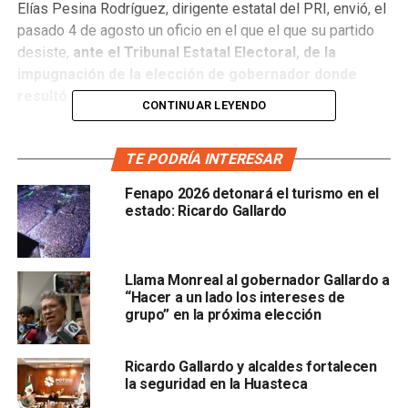
Elías Pesina Rodríguez, dirigente estatal del PRI, envió, el
pasado 4 de agosto un oficio en el que el que su partido
desiste,
ante el Tribunal Estatal Electoral, de la
impugnación de la elección de gobernador donde
resultó ganador Ricardo Gallardo Cardona.
CONTINUAR LEYENDO
“No es la intención de mi persona, ni del instituto político
que presido, el seguir adelante con el Juicio de Revisión
TE PODRÍA INTERESAR
Constitucional Electoral, presentado el día 03 de agosto,
Fenapo 2026 detonará el turismo en el
en contra de la sentencia recaída al TESLP/JNE/29/2021
estado: Ricardo Gallardo
y su acumulado TESLP/JDC/126/2021, por lo que desde
este momento me desisto formalmente del mismo, lo
anterior para que surta los efectos legales a que haya
Llama Monreal al gobernador Gallardo a
lugar”, dice el documento enviado por el dirigente priista.
“Hacer a un lado los intereses de
grupo” en la próxima elección
Ricardo Gallardo y alcaldes fortalecen
la seguridad en la Huasteca