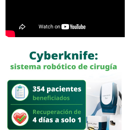
América del Sur,
La iniciativa fue turnada a la Comisión Primera de Justicia
para su análisis y dictamen correspondiente.
También lee:
Cuauhtli Badillo pide a alcaldes denunciar
movimientos ligados al huachicol
será habilitado como callejón peatonal, mientras que el
segundo tramo funcionará como zona exclusiva para
ascenso y descenso de taxis.
La SSPC de la Capital exhorta a las y los asistentes a
la FENAPO a planificar sus traslados
, respetar la
señalización y las indicaciones del personal de Policía
Vial, así como considerar el uso de transporte público para
facilitar la movilidad en los alrededores del recinto.
Estas medidas buscan mantener un flujo vehicular