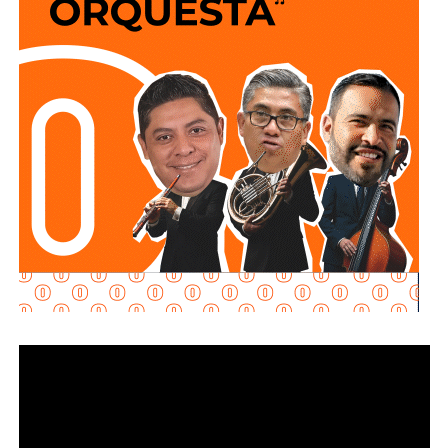
goce de sueldo, cuando este constituya su único o
deberán hacerlo desde Calzada de Guadalup
e,
principal medio para obtener ingresos.
utilizando esta vialidad como acceso principal. Como
alternativa,
se contará con un acceso secundario por
Asimismo, se establecen sanciones para quienes, durante
avenida Simón Díaz, p
roveniente de avenida de la
un proceso judicial o existiendo una resolución firme,
Constitución.
enajenen intencionalmente de manera parcial o total sus
bienes con la finalidad de eludir obligaciones alimentarias.
Para la salida del recinto,
el flujo vehicular se distribuirá
principalmente hacia Circuito Potosí,
mediante la
De igual manera, se sancionará a quienes, teniendo
incorporación desde avenida de las Torres. Como salida
conocimiento de la existencia de una obligación
secundaria, los automovilistas podrán continuar por esta
alimentaria o de un proceso judicial en curso, ayuden al
misma vialidad para incorporarse a avenida Simón Díaz,
deudor a ocultar bienes, acepten figurar como titulares
con dirección a avenida de la Constitución y el
aparentes de estos o realicen actos jurídicos simulados
fraccionamiento Simón Díaz.
con el propósito de evitar que se cumplan las
obligaciones alimentarias.
Como parte de la estrategia de movilidad, la avenida
Francisco Martínez de la Vega, en el tramo comprendido
Para estas conductas se contempla una sanción de seis
entre avenida de las Torres y avenida Simón Díaz,
meses a tres años de prisión, además de una sanción
permanecerá cerrada al tránsito vehicular.
El primer
pecuniaria de 60 a 300 días del valor de la Unidad de
tramo, de avenida de las Torres al callejón peatonal
Medida y Actualización (UMA).