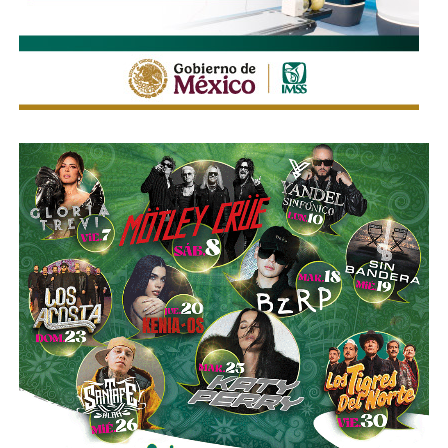
ordenado y seguro durante la feria, privilegiando tanto la
movilidad de quienes acuden al recinto como la seguridad
de peatones, usuarios del transporte público y habitantes
de las zonas aledañas.
También lee:
Enrique Galindo acelera Vialidades Potosinas
2.0