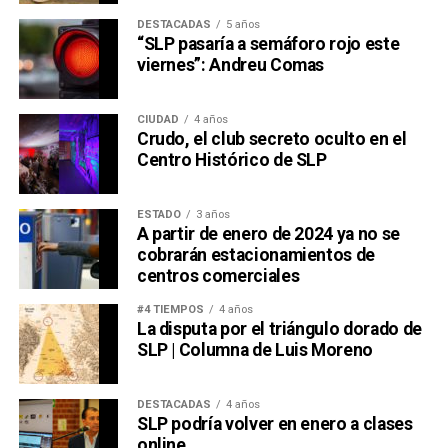
DESTACADAS
5 años
“SLP pasaría a semáforo rojo este
viernes”: Andreu Comas
CIUDAD
4 años
Crudo, el club secreto oculto en el
Centro Histórico de SLP
ESTADO
3 años
A partir de enero de 2024 ya no se
cobrarán estacionamientos de
centros comerciales
#4 TIEMPOS
4 años
La disputa por el triángulo dorado de
SLP | Columna de Luis Moreno
DESTACADAS
4 años
SLP podría volver en enero a clases
online