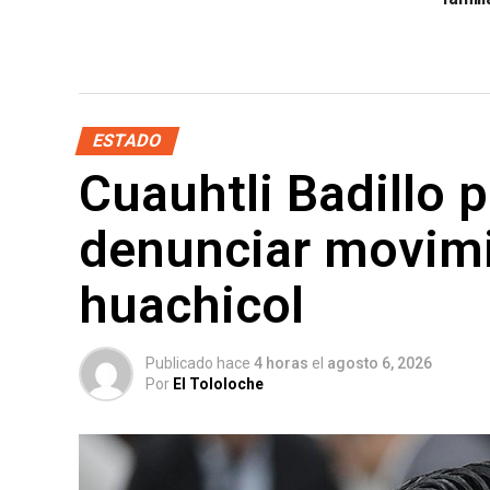
ESTADO
Cuauhtli Badillo p
denunciar movimi
huachicol
Publicado hace
4 horas
el
agosto 6, 2026
Por
El Tololoche