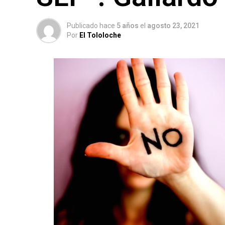
Publicado hace
5 años
el
agosto 23, 2021
Por
El Tololoche