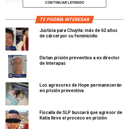
de Matehuala.
CONTINUAR LEYENDO
En la audiencia inicial, el personal de la Unidad de
TE PODRÍA INTERESAR
Investigación y Acceso a la Justicia de Feminicidios,
le
imputó los hechos a Jorge “N” de 33 años de edad.
Justicia para Chuyita: más de 62 años
de cárcel por su feminicidio
Dictan prisión preventiva a ex director
de Interapas
Los agresores de Hope permanecerán
El juez de control determinó que
esta persona quedaría
en prisión preventiva
en prisión preventiva oficiosa, además que se le
otorgó para las partes cuatro meses para la
investigación complementaria.
Fiscalía de SLP buscará que agresor de
Katia lleve el proceso en prisión
Jorge “N” habría agredido sexualmente a la víctima
en