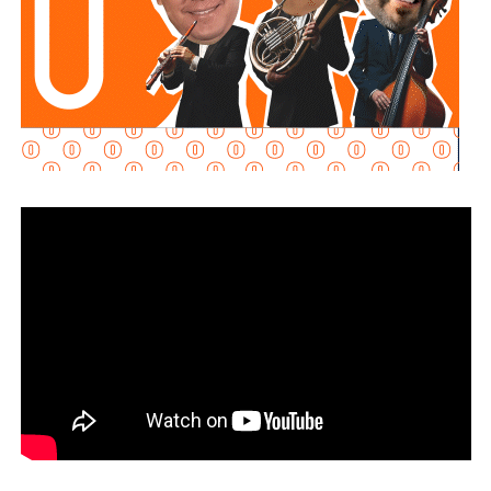
Tamaulipas
, a quienes se les aseguraron
cinco armas
largas y dos armas cortas.
De acuerdo con el secretario, durante esta intervención
también
fue localizada una persona que
presuntamente se encontraba privada de su libertad
,
por lo que fue rescatada por los elementos de la Guardia
Civil Estatal.
Explicó que
los detenidos fueron puestos a
disposición de las autoridades correspondientes
para
continuar con las investigaciones y definir su situación