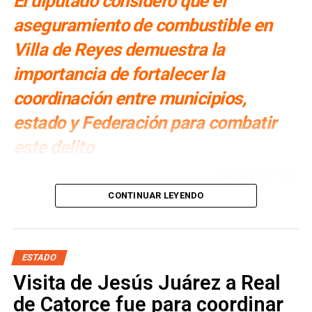
El diputado consideró que el
aseguramiento de combustible en
Villa de Reyes demuestra la
importancia de fortalecer la
coordinación entre municipios,
estado y Federación para combatir
este delito
Por: Redacción
CONTINUAR LEYENDO
Cuauhtli Badillo Moreno
, presidente de la Comisión de
Seguridad Pública, Prevención y Reinserción Social del
Congreso del Estado, llamó a las y los presidentes
municipales a mantenerse atentos y denunciar cualquier
ESTADO
movimiento irregular que pueda estar relacionado con el
Visita de Jesús Juárez a Real
robo y almacenamiento ilegal de combustible en sus
de Catorce fue para coordinar
demarcaciones.