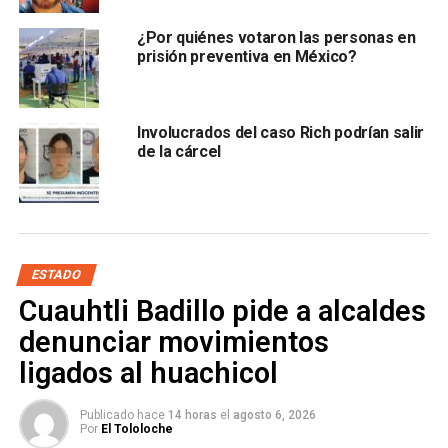
unos baños de la calle Aquiles Serdán en Villa de
Arista, en donde también la privó de la vida, siendo
¿Por quiénes votaron las personas en
hallada el pasado 15 de septiembre de 2022.
prisión preventiva en México?
También lee:
SLP va a la baja en delitos
Involucrados del caso Rich podrían salir
ARTÍCULOS RELACIONADOS:
CHUYITA
JORGE "N"
de la cárcel
PRISION PREVENTIVA
SIGUIENTE
Pruebas genéticas permitieron capturar al presunto
asesino de Chuyita: Fiscalía
ESTADO
NO TE PIERDAS
SLP va a la baja en delitos
Cuauhtli Badillo pide a alcaldes
denunciar movimientos
ligados al huachicol
Publicado hace
14 horas
el
agosto 6, 2026
Por
El Tololoche