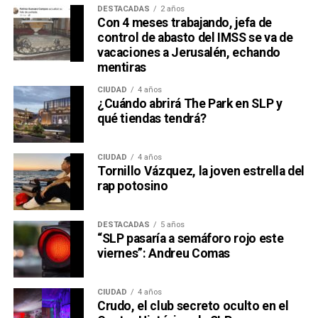
DESTACADAS
2 años
Con 4 meses trabajando, jefa de
control de abasto del IMSS se va de
vacaciones a Jerusalén, echando
mentiras
CIUDAD
4 años
¿Cuándo abrirá The Park en SLP y
qué tiendas tendrá?
CIUDAD
4 años
Tornillo Vázquez, la joven estrella del
rap potosino
DESTACADAS
5 años
“SLP pasaría a semáforo rojo este
viernes”: Andreu Comas
CIUDAD
4 años
Crudo, el club secreto oculto en el