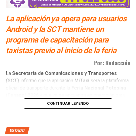
La aplicación ya opera para usuarios
Android y la SCT mantiene un
programa de capacitación para
taxistas previo al inicio de la feria
Por: Redacción
La
Secretaría de Comunicaciones y Transportes
(SCT)
informó que la aplicación
MiTaxi
será la plataforma
oficial de transporte durante la
Feria Nacional Potosina
(Fenapo)
2026
y que ya se encuentra en operación para
usuarios con dispositivos
Android
.
CONTINUAR LEYENDO
La
titular de la dependencia, Araceli Martínez Acosta
,
explicó que el proyecto continúa en proceso de
consolidación y que actualmente se desarrolla una etapa
ESTADO