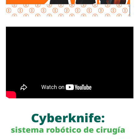
confianza para las inversiones nacionales e
internacionales, al mejorar la conectividad entre las zonas
habitacionales, industriales y comerciales, consolidando a
San Luis Potosí como un destino estratégico para el
desarrollo económico.
“Desde hace cinco años comenzó la construcción de un
nuevo
San Luis Potosí,
donde las obras, los programas
sociales y las oportunidades llegan a las cuatro regiones
del estado. Hoy contamos con un
Circuito Potosí
moderno, nuevas carreteras, infraestructura educativa y
proyectos que están transformando la vida de las familias
potosinas”, expresó la Senadora del Partido Verde.