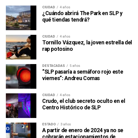
CIUDAD
4 años
¿Cuándo abrirá The Park en SLP y
qué tiendas tendrá?
CIUDAD
4 años
Tornillo Vázquez, la joven estrella del
rap potosino
DESTACADAS
5 años
“SLP pasaría a semáforo rojo este
viernes”: Andreu Comas
CIUDAD
4 años
Crudo, el club secreto oculto en el
Centro Histórico de SLP
ESTADO
3 años
A partir de enero de 2024 ya no se
cobrarán estacionamientos de