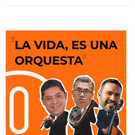
desarrollo en infraestructura del país, resultado de cinco
años de trabajo y visión del Gobierno del Cambio.
La legisladora destacó que el nuevo deprimido atiende
una demanda histórica de miles de automovilistas y
permitirá reducir significativamente los tiempos de
traslado, lo que se traduce en una mejor calidad de vida
para las familias potosinas, al disponer de más tiempo
para convivir, además de fortalecer la competitividad del
estado.
Señaló que esta infraestructura también genera mayor