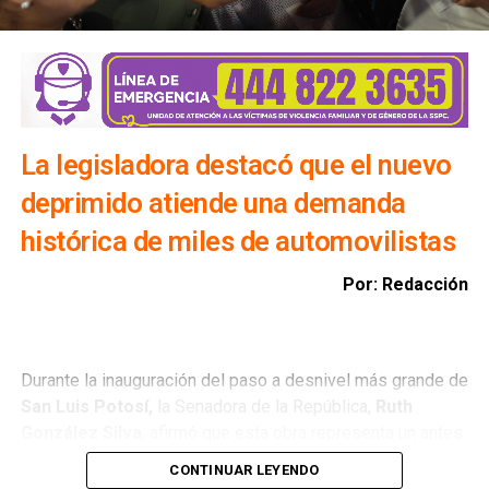
Además, exhortó a la ciudadanía a evitar transitar por el
bulevar Río Santiago durante las lluvias, ya que los
colectores pluviales descargan directamente hacia esa
vialidad, incrementando el riesgo para automovilistas y
peatones.
La legisladora destacó que el nuevo
deprimido atiende una demanda
histórica de miles de automovilistas
Por: Redacción
Durante la inauguración del paso a desnivel más grande de
San Luis Potosí,
la Senadora de la República,
Ruth
González Silva
, afirmó que esta obra representa un antes
y un después para la movilidad del estado al consolidar a
CONTINUAR LEYENDO
San Luis Potosí como una de las entidades con mayor