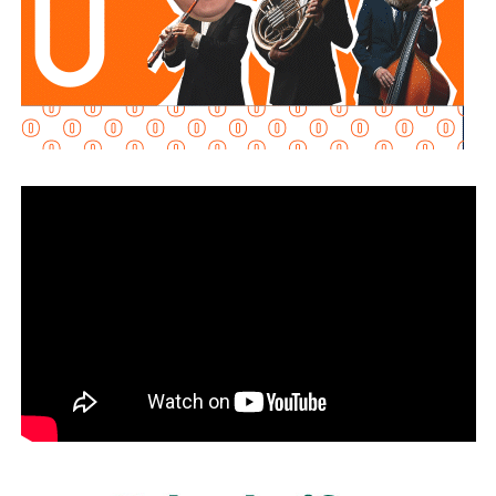
tienen derecho a una
segunda oportunidad
, a levantarse
de sus caídas con más fuerza y a
reescribir
su destino
con la frente en alto.
El encuentro concluyó con un
mensaje de esperanza
y
fortaleza para las mujeres privadas de la libertad,
reafirmando que siempre existe la posibilidad de
comenzar de nuevo
. Entre aplausos, sonrisas y palabras
de aliento, quedó presente la importancia de acompañar
los procesos de reinserción con
empatía, oportunidades
y confianza
en que, aun después de los momentos más
difíciles, siempre es posible encontrar un nuevo camino.
También lee:
Congreso faculta a Sedeco para capacitar
comercios contra billetes falsos