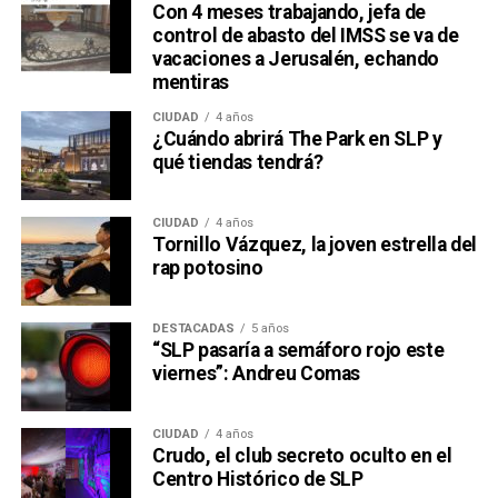
Con 4 meses trabajando, jefa de
control de abasto del IMSS se va de
vacaciones a Jerusalén, echando
mentiras
CIUDAD
4 años
¿Cuándo abrirá The Park en SLP y
qué tiendas tendrá?
CIUDAD
4 años
Tornillo Vázquez, la joven estrella del
rap potosino
DESTACADAS
5 años
“SLP pasaría a semáforo rojo este
viernes”: Andreu Comas
CIUDAD
4 años
Crudo, el club secreto oculto en el
Centro Histórico de SLP