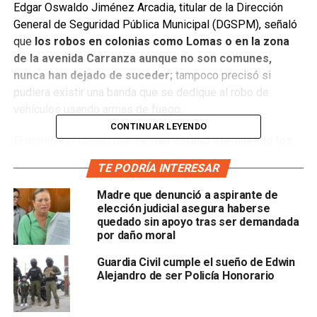
Edgar Oswaldo Jiménez Arcadia, titular de la Dirección
General de Seguridad Pública Municipal (DGSPM), señaló
que
los robos en colonias como Lomas o en la zona
de la avenida Carranza aunque no son comunes,
nunca han dejado de suceder;
tampoco precisó si
pudiera existir una banda que se dedique al robo de
vehículos usando armas de fuego.
CONTINUAR LEYENDO
El comisario señaló que
se han estado atendiendo los
reportes con operativos que se coordinan con la
TE PODRÍA INTERESAR
Guardia Nacional y la Secretaría Nacional de la
Defensa (Sedena)
, en los que aseguró que ya se tiene
Madre que denunció a aspirante de
mayor cobertura; sin embargo, insistió en que se tienen
elección judicial asegura haberse
quedado sin apoyo tras ser demandada
“muchos reportes”, por lo que no especificó si este
por daño moral
modus operandi en donde se encañona a conductores de
vehículos para robarles el automóvil o camioneta, es parte
Guardia Civil cumple el sueño de Edwin
Alejandro de ser Policía Honorario
de las investigaciones que se atienden actualmente.