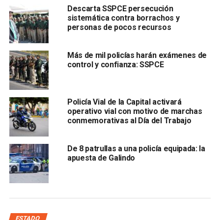
Descarta SSPCE persecución
sistemática contra borrachos y
personas de pocos recursos
Más de mil policías harán exámenes de
control y confianza: SSPCE
El funcionario municipal reconoció que
los robos a
domicilios particulares en algunas colonias de la
ciudad permanecen y mencionó que actualmente se
Policía Vial de la Capital activará
operativo vial con motivo de marchas
han atendido un promedio de 700 eventos a través de
conmemorativas al Día del Trabajo
los botones de pánico
que se instalaron en algunas
zonas de la capital potosina, pero no todas estas
atenciones han concluido en la detención de alguna
De 8 patrullas a una policía equipada: la
apuesta de Galindo
persona o un grupo de criminales.
Finalmente, añadió que
a la vez que se atienden los
reportes de los botones de pánico, la corporación
municipal también recibe llamados a través de las
líneas de emergencia del 911.
ESTADO