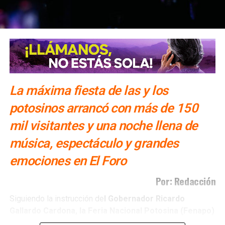
También lee:
Gloria Trevi abre la fiesta de la Fenapo 2026
La máxima fiesta de las y los
potosinos arrancó con más de 150
mil visitantes y una noche llena de
música, espectáculo y grandes
emociones en El Foro
Por: Redacción
Siguiendo la instrucción de
l Gobernador Ricardo
Gallardo Cardona, la Feria Nacional Potosina (Fenapo)
2026 arrancó con una extraordinaria respuesta al