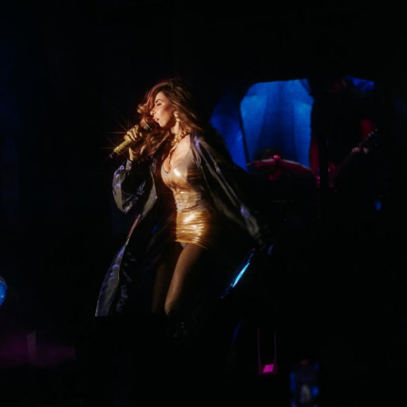
Torres Sánchez, expresó a nombre del Mandatario
potosino el compromiso de colaboración con el nuevo
Consejo Directivo para trabajar en beneficio de la
ciudadanía
“desde el Gobierno del Cambio se impulsan
y reconocen las alianzas que fortalecen la justicia y la
legalidad en el Estado,
porque sólo con unidad y trabajo
coordinado, vamos a seguir en el camino correcto para la
construcción de un San Luis Potosí más fuerte e
incluyente, bajo la premisa de propiciar un ejercicio público
basado en el respeto a la ley, priorizando que la justicia
llegue a todas y todos”.