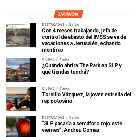
OPINIÓN
DESTACADAS
2 años
Con 4 meses trabajando, jefa de
control de abasto del IMSS se va de
vacaciones a Jerusalén, echando
mentiras
CIUDAD
4 años
¿Cuándo abrirá The Park en SLP y
qué tiendas tendrá?
CIUDAD
4 años
Tornillo Vázquez, la joven estrella del
rap potosino
DESTACADAS
5 años
“SLP pasaría a semáforo rojo este
viernes”: Andreu Comas