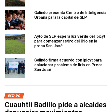
se muelen para extraer sus jarabes y mieles que se usan
para la producción de tequila, y el sólido fibroso que
Galindo presenta Centro de Inteligencia
queda se seca al sol. Después se muele en una trituradora
Urbana para la capital de SLP
y la fibra molida la mezclamos con enzimas líquidas, que
degradan la celulosa y hemicelulosa, presentes en las
fibras, para producir azúcares en un reactor, del cual
Ayto de SLP espera luz verde del Ipicyt
obtenemos un
hidrolizado”,
agregó el investigador del
para comenzar retiro del lirio en la
Ipicyt.
presa San José
Detalló que actualmente se trabaja en la fase de encontrar
Galindo firma acuerdo con Ipicyt para
qué enzimas producen de forma más eficiente un
solucionar problema de lirio en Presa
hidrolizado que pueda utilizarse para producir biogás
San José
ESTADO
Cuauhtli Badillo pide a alcaldes