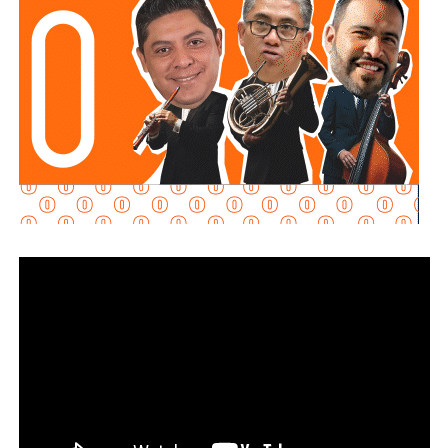
emergencia y garantizar más seguridad y tranquilidad a las
familias potosinas.
Ricardo Gallardo reconoció la labor de la Secretaría de la
Defensa Nacional mediante la aplicación del Plan DN-III-E,
así como el trabajo del Heroico Cuerpo de Bomberos y de
las agrupaciones de salvamento y rescate, cuyos
integrantes, dijo, son auténticos héroes que protegen
diariamente la vida, la integridad y el patrimonio de la
población.