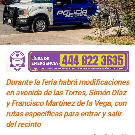
Secult presenta la obra de teatro “Violetas contra la
violencia”
Durante la feria habrá modificaciones
en avenida de las Torres, Simón Díaz
y Francisco Martínez de la Vega, con
rutas específicas para entrar y salir
del recinto