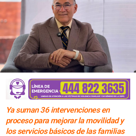
Para la salida del recinto,
el flujo vehicular se distribuirá
principalmente hacia Circuito Potosí,
mediante la
incorporación desde avenida de las Torres. Como salida
secundaria, los automovilistas podrán continuar por esta
misma vialidad para incorporarse a avenida Simón Díaz,
con dirección a avenida de la Constitución y el
fraccionamiento Simón Díaz.
Como parte de la estrategia de movilidad, la avenida
Francisco Martínez de la Vega, en el tramo comprendido
entre avenida de las Torres y avenida Simón Díaz,
permanecerá cerrada al tránsito vehicular.
El primer
tramo, de avenida de las Torres al callejón peatonal
América del Sur,
Ya suman 36 intervenciones en
proceso para mejorar la movilidad y
los servicios básicos de las familias