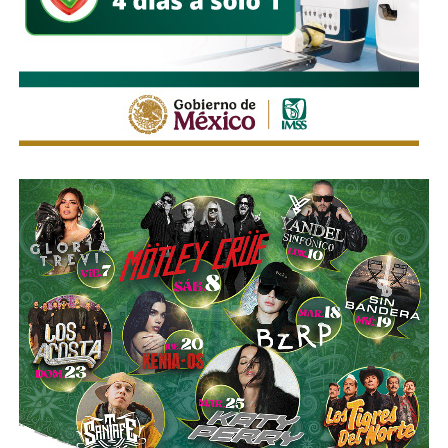
.
“Hace rato oí la declaración de la fiscal que decía que ahí
era un punto. Yo digo, ¿por qué no se ha atacado ese
punto?”, expresó.
El edil insistió en que
no adelantará conclusiones ni
atribuirá responsabilidades sin que concluya la
investigación
, aunque reiteró que su administración
mantendrá una política de cero tolerancia frente a cualquier
conducta irregular dentro de la corporación.
“Pueden ser muchas conjeturas que yo no quisiera
adelantar, pero sí,
mi compromiso es una policía limpia,
una policía sana; y si hay que investigar y tenemos
que sancionar, lo voy a hacer
. Ese es mi compromiso
con la población”, concluyó.