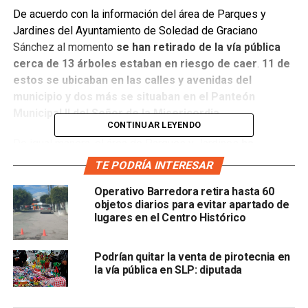
De acuerdo con la información del área de Parques y
Jardines del Ayuntamiento de Soledad de Graciano
Sánchez al momento
se han retirado de la vía pública
cerca de 13 árboles estaban en riesgo de caer
.
11 de
estos se ubicaban en las calles y avenidas del
municipio y dos más se situaban en el Panteón
Municipal II del Señor de la Misericordia.
CONTINUAR LEYENDO
De igual manera, el área de Parques y Jardines
ha
realizado 78 podas en diferentes zonas de la
TE PODRÍA INTERESAR
localidad, de estas, 9 se han ejecutado en planteles
Operativo Barredora retira hasta 60
escolares, 3 en Plazas públicas y 66 en vialidades.
objetos diarios para evitar apartado de
lugares en el Centro Histórico
Podrían quitar la venta de pirotecnia en
la vía pública en SLP: diputada