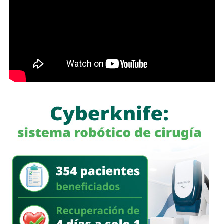
anticipados
, al considerar que el material difundido hasta
ahora no permite establecer con claridad qué ocurrió.
“Si tampoco hay nada, yo voy a ser muy claro con la
opinión pública para también decirles: estos policías no.
Porque tampoco en el video se ve nada claro, la verdad es
que no se define nada”, señaló.
Durante la entrevista,
Galindo también hizo referencia a
declaraciones de la titular de la Fiscalía General del
Estado, quien habría señalado que el sitio donde
ocurrieron los hechos es un punto identificado por las
autoridades. Al respecto, cuestionó por qué ese lugar
no ha sido intervenido previamente