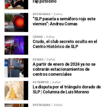
rap potosino
DESTACADAS
5 años
“SLP pasaría a semáforo rojo este
viernes”: Andreu Comas
CIUDAD
4 años
Crudo, el club secreto oculto en el
Centro Histórico de SLP
ESTADO
3 años
A partir de enero de 2024 ya no se
cobrarán estacionamientos de
centros comerciales
#4 TIEMPOS
4 años
La disputa por el triángulo dorado de
SLP | Columna de Luis Moreno
DESTACADAS
4 años