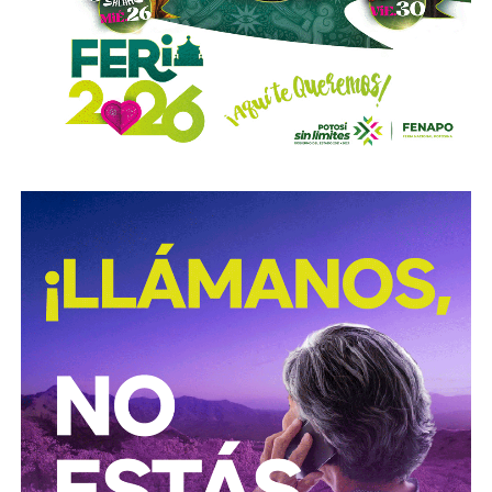
La declaración del alcalde se da luego de que
la SSPC
municipal informara el inicio de una investigación
para esclarecer los hechos captados en un video
difundido en redes sociales
, en el que presuntamente
aparecen elementos de la corporación, caso que también
es seguido por la Fiscalía General del Estado.
También lee:
Agencias de viaje de SLP ya reciben
reservas para la Fenapo