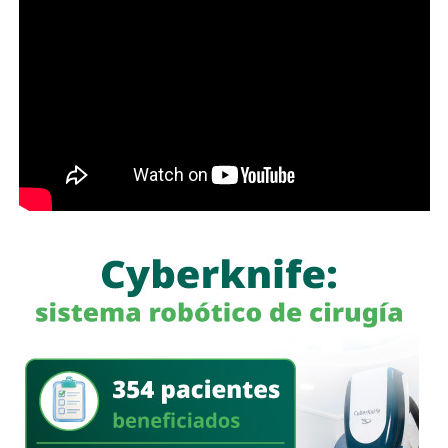
dinero; en Soledad seguimos gestionando y trabajando de
la mano con el Gobierno del Estado para que los
programas sociales lleguen primero a quienes más lo
necesitan”, expresó el edil soledense.
El programa estatal contempla brindar de manera gratuita
el servicio de lavado de ropa con equipo especializado e
insumos incluidos, lo que beneficiará principalmente a
madres y padres de familia, personas adultas mayores y
sectores vulnerables, fortaleciendo la cercanía del
gobierno con la ciudadanía y ampliando los servicios
comunitarios en favor del bienestar social.