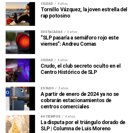
CIUDAD
4 años
Tornillo Vázquez, la joven estrella del
rap potosino
DESTACADAS
5 años
“SLP pasaría a semáforo rojo este
viernes”: Andreu Comas
CIUDAD
4 años
Crudo, el club secreto oculto en el
Centro Histórico de SLP
ESTADO
3 años
A partir de enero de 2024 ya no se
cobrarán estacionamientos de
centros comerciales
#4 TIEMPOS
4 años
La disputa por el triángulo dorado de
SLP | Columna de Luis Moreno