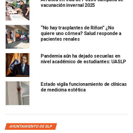
vacunación invernal 2025
“No hay trasplantes de Riñon” ¿No
El grupo de trabajadores del entretenimiento se presentó
quiere uno córnea? Salud responde a
a las oficinas de la Coepris con pancartas que traían
pacientes renales
mensajes de:
“sí al trabajo, no al miedo”
, otros que
denunciaban que los programas de apoyo a la cultura solo
Pandemia aún ha dejado secuelas en
benefician a aquellos cercanos de los servidores públicos
nivel académico de estudiantes: UASLP
municipales.
Cabe resaltar que desde finales de marzo pasado los
Estado vigila funcionamiento de clínicas
trabajadores del espectáculo habían denunciado que, a
de medicina estética
diferencia de otras profesiones que solo vieron reducidos
sus ingresos, los de ellos han desaparecido.
También recomendamos leer:
Confirmaron 201 casos de
dengue en SLP; dos son casos graves
AYUNTAMIENTO DE SLP