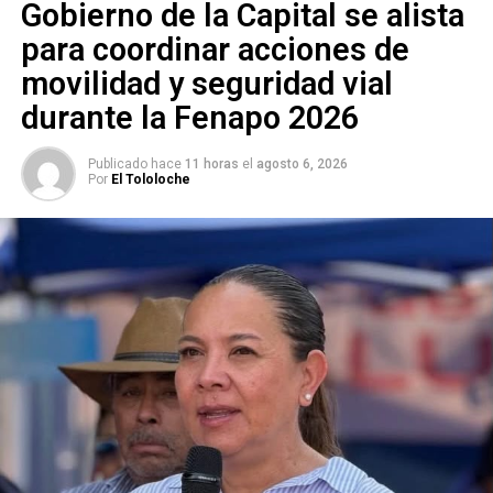
Gobierno de la Capital se alista
ARTÍCULOS RELACIONADOS:
COEPRIS
COVID-19
MANIFESTACIONES EN SLP
para coordinar acciones de
movilidad y seguridad vial
SIGUIENTE
Cae anciano que abusó sexualmente de su nieta de 8
durante la Fenapo 2026
años en SLP
NO TE PIERDAS
Publicado hace
11 horas
el
agosto 6, 2026
Fernando Chávez, titular de la SCT, también dio
Por
El Tololoche
positivo a covid-19