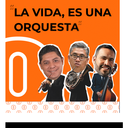
El Alcalde recordó que desde el anuncio de este programa
social “Lavanderías Gratuitas”, el mandatario estatal
manifestó el interés de que Soledad fuera de los primeros
municipios beneficiados, por lo que se expresó la
disposición del Ayuntamiento para colaborar en la
consolidación de este proyecto, el cual ahora comienza a
materializarse en un espacio del Sistema Municipal para
el Desarrollo Integral de la Familia (DIF) destinado al
bienestar de las familias.
“Esta lavandería representa un apoyo real para la economía
de las familias, porque les permitirá ahorrar tiempo y