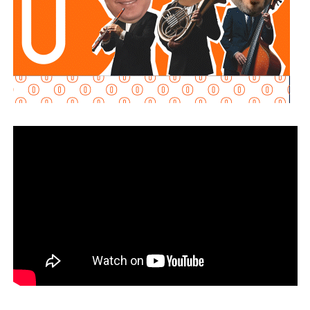
tema, pero finalmente optó por respetar su decisión.
Galindo reconoció que
le genera tristeza observar
actualmente las condiciones del lugar,
pues aseguró
que el espacio se encuentra abandonado y que incluso
el
Ayuntamiento no ha podido ingresar para realizar
trabajos de mantenimiento o rehabilitación.
“Ese espacio que se defendió con tanto ahínco, pues está
abandonado, la verdad”, declaró.
El alcalde agregó que tampoco pudo constatar