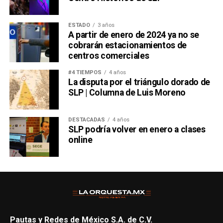
ESTADO
3 años
A partir de enero de 2024 ya no se
cobrarán estacionamientos de
centros comerciales
#4 TIEMPOS
4 años
La disputa por el triángulo dorado de
SLP | Columna de Luis Moreno
DESTACADAS
4 años
SLP podría volver en enero a clases
online
Pautas y Redes de México S.A. de C.V.