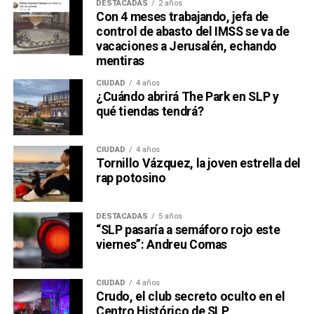
DESTACADAS
2 años
Con 4 meses trabajando, jefa de
control de abasto del IMSS se va de
vacaciones a Jerusalén, echando
mentiras
CIUDAD
4 años
¿Cuándo abrirá The Park en SLP y
qué tiendas tendrá?
CIUDAD
4 años
Tornillo Vázquez, la joven estrella del
rap potosino
DESTACADAS
5 años
“SLP pasaría a semáforo rojo este
viernes”: Andreu Comas
CIUDAD
4 años
Crudo, el club secreto oculto en el
Centro Histórico de SLP