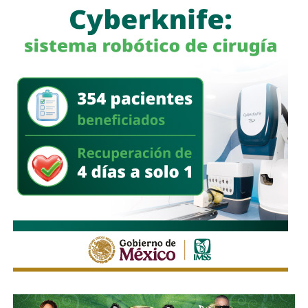
personalmente algunas de las condiciones ambientales
que fueron señaladas durante la defensa del predio.
“Realmente eso del bosque y tal, lo que dijeron, realmente
yo no lo vi”, expresó.
A diferencia de Puerta de Piedra,
el resto de los bienes
contemplados en la subasta avanzaron tras superar
los procedimientos jurídicos.
Galindo informó que los
recursos obtenidos, que ascienden a más de
635
millones de pesos,
ya están en las arcas municipales o
se encuentran ingresando conforme a los plazos
establecidos.
Estos recursos serán destinados a distintos proyectos de
infraestructura, entre ellos El Saucito y la salida a
Guadalajara, además de otras obras municipales.
Galindo calificó el proceso como exitoso y aseguró que el
Ayuntamiento ha logrado superar las distintas