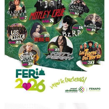
controversias jurídicas que surgieron alrededor de la
subasta, mientras que Puerta de Piedra quedó fuera por
decisión de la administración municipal de respetar la
postura de los vecinos.
También lee:
El Saucito está contra reloj; Galindo analiza
posponer la obra