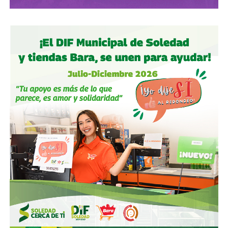
. El ídolo ya no iba a ser Mario Alberto Kempes como en
ese torneo ni mucho menos Videla o Galtieri. El héroe
albiceleste respondía al nombre de
Diego Armando
Maradona.
El 22 de junio de 1986, Cuartos de Final del Mundial de
México 86.
En el Estadio Azteca, ‘El 10’ metió dos
goles contra Inglaterra que explican más sobre
Argentina que cualquier libro de historia
. El primero fue
la mítica “
Mano de Dios
“. Diego saltó a disputar un balón
con el portero Peter Shilton, y ante su falta de estatura,
estiró la mano para acabar empujando la pelota a la red… el
árbitro lo dio por bueno.