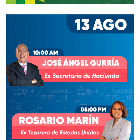
El segundo, en el que gambeteó a cinco ingleses en 11
segundos, fue una obra maestra catalogada como
“El Gol
del Siglo”
. Ganaron 2-1. En un solo día,
el ‘Pelusa’ se
despachó dos de los tantos más icónicos en la
historia del futbol
, pero esos goles significaban mucho
más que el pase a Semifinales.
En su autobiografía, Maradona lo escribió sin tapujos:
“Aunque habíamos dicho antes del partido que el fútbol no
tenía nada que ver con la guerra de las Malvinas, sabíamos
que habían matado a muchos chicos argentinos ahí.
Los
mataron como pajaritos. Y eso era la revancha”.
Roberto Perfumo, ex jugador argentino, fue más claro
todavía: “
En 1986, ganarle a Inglaterra era suficiente.
Ganar el Mundial era secundario para nosotros
.
Ganarle a Inglaterra era nuestro verdadero objetivo.”