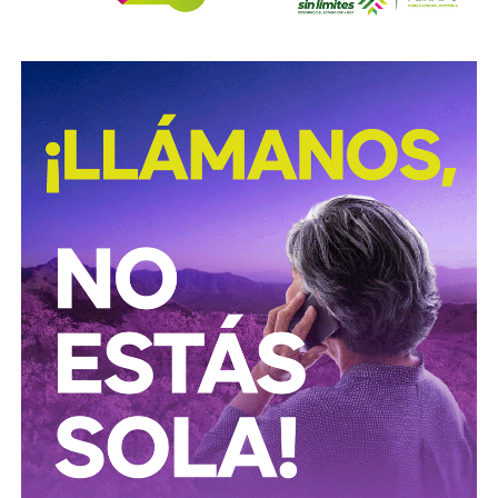
El caso de Osvaldo Ardiles relató el conflicto como
ningún otro
. Jugador del Tottenham Hotspur, el día
después de la invasión jugó la semifinal de la Copa FA
contra el Leicester City: la afición rival lo abucheó en cada
toque del balón.
En las Falkland,
su primo José Ardiles se
desempeñaba como piloto de caza, y acabó muriendo
en combate
sobre las islas semanas después. Fue el
primer piloto argentino en caer en la guerra. Ossie dejó
Inglaterra sin saber cuándo volvería, pero sería el primer
reflejo de
la relación directa que tendría la pelota con
las secuelas de las Malvinas.
La derrota en la guerra fue devastadora para un
pueblo que, similar a lo que aconteció en el Mundial
de 1978, recurrió al futbol para buscar la alegría que
la actualidad nacional le quitaba