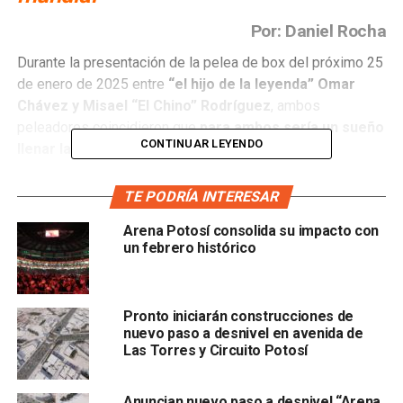
Por: Daniel Rocha
Durante la presentación de la pelea de box del próximo 25
de enero de 2025 entre
“el hijo de la leyenda” Omar
Chávez y Misael “El Chino” Rodríguez
, ambos
peleadores coincidieron que
para ambos sería un sueño
CONTINUAR LEYENDO
llenar la Arena Potosí.
“Para mí sería un sueño si lo llenamos en esta pelea, la
TE PODRÍA INTERESAR
verdad
nunca he tenido la oportunidad, sí he peleado
Arena Potosí consolida su impacto con
en estadios así de grandes, pero no he sido la estelar
un febrero histórico
y esta vez, esperamos el apoyo de la gente”, declaró
Ómar Chávez.
Pronto iniciarán construcciones de
nuevo paso a desnivel en avenida de
Las Torres y Circuito Potosí
Por su parte, “El Chino” Rodríguez indicó que
lograr el
Anuncian nuevo paso a desnivel “Arena