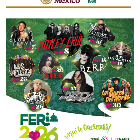
no retorno:
la flota sudamericana se retiró a sus
puertos y no volvió a salir
. Lo que quedaba de la guerra
se disputaría en tierra, con pibes que no sabían bien por
qué estaban ahí, contra soldados que sí.
El poeta Jorge Luis Borges, de ascendencia parcialmente
británica, lo vio desde Buenos Aires y dictaminó con su
ironía característica: “La guerra de las Malvinas es una
pelea entre dos calvos por un peine.” Tres años después
escribió el poema “Juan López y John Ward”, sobre dos
soldados ficticios (uno por bando) que mueren en las islas
sin haber cruzado una sola palabra. Los llamó víctimas de
“unas islas demasiado famosas.”
Al final, murieron 649 soldados argentinos y 285
británicos.
Argentina se rindió el 14 de junio de 1982
. El
Mundial de España comenzó al día siguiente. No hubo
pausa. No hubo luto colectivo.
Hubo futbol
.