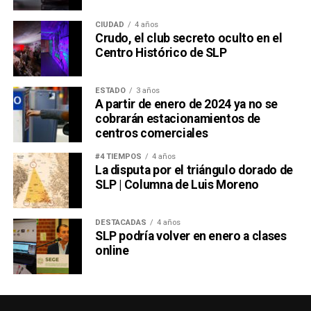
Borges tenía razón: son dos calvos peleándose por un
peine. Lo que el escritor no sabía, y seguramente no
CIUDAD
4 años
hubiera querido saber considerando cuánto odiaba al
Crudo, el club secreto oculto en el
Centro Histórico de SLP
futbol, es que
ese peine hoy tiene la forma de un
boleto a la Final del domingo
.
ESTADO
3 años
También lee:
El Futbol Une al Mundo: Crónica de un Japón
A partir de enero de 2024 ya no se
vs Túnez
cobrarán estacionamientos de
centros comerciales
#4 TIEMPOS
4 años
La disputa por el triángulo dorado de
SLP | Columna de Luis Moreno
DESTACADAS
4 años
SLP podría volver en enero a clases
online