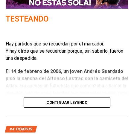
TESTEANDO
Hay partidos que se recuerdan por el marcador.
Y hay otros que se recuerdan porque, sin saberlo, fueron
una despedida.
El
14 de febrero de 2006, un joven Andrés Guardado
pisó la cancha del Alfonso Lastras con la camiseta del
Atlas
. Era apenas un futbolista que comenzaba a llamar la
atención, uno de esos talentos que prometían mucho, pero
que todavía no cargaban con el peso de las expectativas.
CONTINUAR LEYENDO
Meses después estaba jugando en Europa y aquella
terminó siendo
la última vez que San Luis lo vio con un
equipo mexicano en muchos años
(Andrés volvió a San
Luis con León en 2025).
#4 TIEMPOS