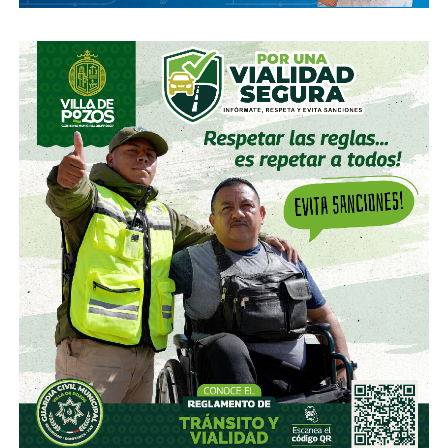
La herida no se cerró en 1986, pero tampoco en 1998,
cuando argentinos e ingleses se citaron en Octavos de
Final del Mundial de Francia. Un primer tiempo trepidante
que acabó 2 por 2 tras un golazo de
Michael Owen
y un
icónico tanto de
Javier Zanetti
tras un tiro libre. La
segunda mitad quedaría marcada por
la expulsión del
entonces joven David Beckham por una patada al
‘Cholo’ Simeone que convertiría al ‘Spice Boy’ en
villano nacional por un buen rato
. Los sudamericanos
se acabarían imponiendo en penales.
El asunto menos se calmó en 2002, cuando en Corea-
Japón, el mismo
Beckham cobró el penal que eliminó a
Argentina en la Fase de Grupos
. Los de Marcelo Bielsa
se fueron a las primeras de cambio de un Mundial al que
llegaron como favoritos y,
por primera vez desde la
guerra, volvieron a caer ante los ingleses
en
semejantes instancias.