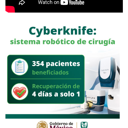
La apuesta salió mal.
Los soldados que enviaron a las islas eran en su
mayoría reclutas de 18 y 19 años
, muchos de provincias
tropicales del norte argentino,
sin entrenamiento para el
frío ni equipamiento suficiente
. Llegaron al invierno con
ropa inadecuada, mal alimentados, a veces abandonados
por sus propios oficiales que dormían en casas mientras
los reclutas se congelaban en trincheras.
Frente a ellos,
un ejército profesional que recorrió
13,000 kilómetros
para recuperar unas islas donde vivían
menos de dos mil personas.
El 2 de mayo de 1982,
el submarino británico HMS
Conqueror hundió al crucero ARA General Belgrano
cuando navegaba fuera de la zona de exclusión declarada
por Gran Bretaña.
Murieron 323 marinos argentinos
. Fue
el día más sangriento de la guerra y también su punto de