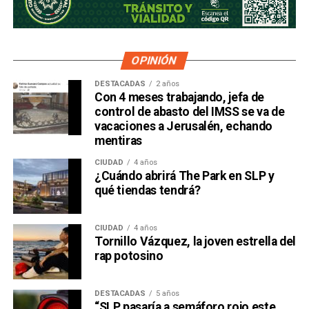
OPINIÓN
DESTACADAS
2 años
Con 4 meses trabajando, jefa de
control de abasto del IMSS se va de
vacaciones a Jerusalén, echando
mentiras
CIUDAD
4 años
¿Cuándo abrirá The Park en SLP y
qué tiendas tendrá?
CIUDAD
4 años
Tornillo Vázquez, la joven estrella del
rap potosino
DESTACADAS
5 años
“SLP pasaría a semáforo rojo este