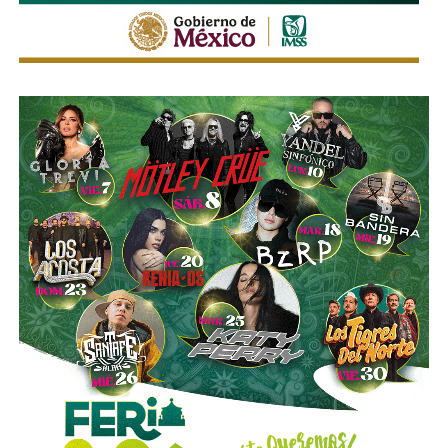
de peatones, usuarios del transporte público y habitantes
de las zonas aledañas.
También lee:
Enrique Galindo acelera Vialidades Potosinas
2.0