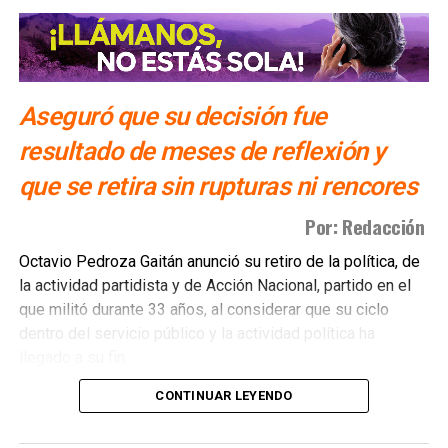
También te puede interesar:
Trump prepara mensaje a la
nación tras ataque iraní
Aseguró que su decisión fue
ARTÍCULOS RELACIONADOS:
resultado de meses de reflexión y
SIGUIENTE
que se retira sin rupturas ni rencores
Agricultores potosinos sufrirán recortes a seguros,
dispondrán de 80 mdp
Por: Redacción
NO TE PIERDAS
Octavio Pedroza Gaitán anunció su retiro de la política, de
Este es el precio del dólar para este miércoles 8 de
enero en SLP
la actividad partidista y de Acción Nacional, partido en el
que militó durante 33 años, al considerar que su ciclo
dentro del servicio público y la actividad política ha
llegado a su fin.
CONTINUAR LEYENDO
A través de un posicionamiento titulado “Un paso de lado”,
el político potosino explicó que tomó la decisión después