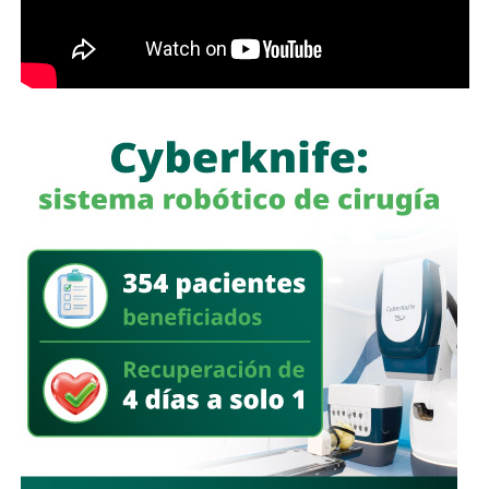
para su análisis y dictamen correspondiente.
También lee:
Cuauhtli Badillo pide a alcaldes denunciar
movimientos ligados al huachicol
será habilitado como callejón peatonal, mientras que el
segundo tramo funcionará como zona exclusiva para
ascenso y descenso de taxis.
La SSPC de la Capital exhorta a las y los asistentes a
la FENAPO a planificar sus traslados
, respetar la
señalización y las indicaciones del personal de Policía
Vial, así como considerar el uso de transporte público para
facilitar la movilidad en los alrededores del recinto.
Estas medidas buscan mantener un flujo vehicular
ordenado y seguro durante la feria, privilegiando tanto la
movilidad de quienes acuden al recinto como la seguridad