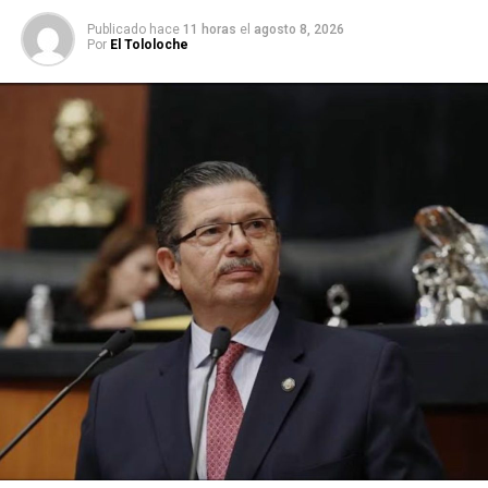
Publicado hace
11 horas
el
agosto 8, 2026
Por
El Tololoche
López obrador aseguró que el país actuará de manera
responsable en la búsqueda de paz y diálogo.
Mientras tanto, medios iraníes reportaron la
muerte de 80
soldados estadounidenses tras el ataque a dos
recintos de Irak
; Mohamad Javad Zarif, ministro de
Relaciones Exteriores aseguró que su país “tomó y
concluyó medidas proporcionadas” tras el asesinato de
Soleimani.
Con información de:
Excélsior