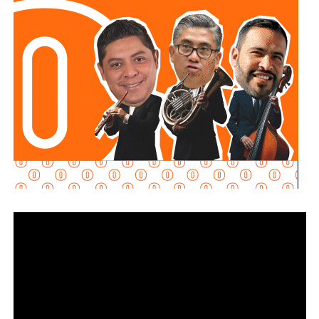
alternativa,
se contará con un acceso secundario por
Asimismo, se establecen sanciones para quienes, durante
avenida Simón Díaz, p
roveniente de avenida de la
un proceso judicial o existiendo una resolución firme,
Constitución.
enajenen intencionalmente de manera parcial o total sus
bienes con la finalidad de eludir obligaciones alimentarias.
Para la salida del recinto,
el flujo vehicular se distribuirá
principalmente hacia Circuito Potosí,
mediante la
De igual manera, se sancionará a quienes, teniendo
incorporación desde avenida de las Torres. Como salida
conocimiento de la existencia de una obligación
secundaria, los automovilistas podrán continuar por esta
alimentaria o de un proceso judicial en curso, ayuden al
misma vialidad para incorporarse a avenida Simón Díaz,
deudor a ocultar bienes, acepten figurar como titulares
con dirección a avenida de la Constitución y el
aparentes de estos o realicen actos jurídicos simulados
fraccionamiento Simón Díaz.
con el propósito de evitar que se cumplan las
obligaciones alimentarias.
Como parte de la estrategia de movilidad, la avenida
Francisco Martínez de la Vega, en el tramo comprendido
Para estas conductas se contempla una sanción de seis
entre avenida de las Torres y avenida Simón Díaz,
meses a tres años de prisión, además de una sanción
permanecerá cerrada al tránsito vehicular.
El primer
pecuniaria de 60 a 300 días del valor de la Unidad de
tramo, de avenida de las Torres al callejón peatonal
Medida y Actualización (UMA).
América del Sur,
La iniciativa fue turnada a la Comisión Primera de Justicia