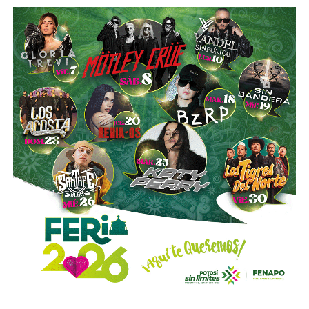
“Hoy el gremio del taxismo entiende que la competencia
es buena. Ellos estarán tratando de mejorar y brindar un
mejor servicio, mientras que la ciudadanía podrá elegir la
opción que considere más conveniente”, comentó.
La titular de la SCT reiteró que, mientras Uber no complete
el procedimiento administrativo y cumpla con las
obligaciones previstas en la ley, la plataforma no podrá
prestar el servicio de transporte en San Luis Potosí.
También lee:
Ya es oficial: MiTaxi será la plataforma oficial
de transporte de la Fenapo 2026