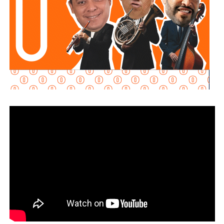
Villa de Pozos
Martínez Acosta señaló que
la dependencia mantiene
disposición para que Uber complete el procedimiento
y pueda operar conforme a la ley, por lo que descartó que
exista una postura de persecución hacia la empresa.
“No es un tema de persecución ni de cacería. Al contrario,
buscamos que ellos mismos nos ayuden a que la
empresa cumpla con la legalidad y con todo lo que
establecen las leyes locales”, afirmó.
La secretaria agregó qu
e incluso han sostenido
reuniones con algunos operadores interesados en
prestar el servicio mediante la plataforma,
También lee:
Medio tiempo: Amor en tiempos de
Geopolítica y futbol | Reflexión de J.C. Haro