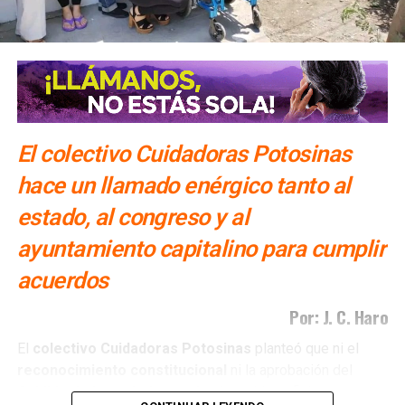
El colectivo Cuidadoras Potosinas
hace un llamado enérgico tanto al
estado, al congreso y al
ayuntamiento capitalino para cumplir
acuerdos
Por: J. C. Haro
El
colectivo Cuidadoras Potosinas
planteó que ni el
reconocimiento
constitucional
ni la aprobación del
Cabildo
de la capital
potosina
han sido suficientes para