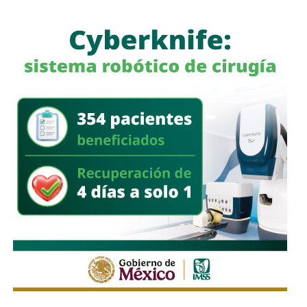
a quienes se les ha explicado el proceso de
regularización.
Asimismo, sostuvo que el incumplimiento de
la empresa
deja a los propios conductores en una situación de
vulnerabilidad,
al no contar con las condiciones legales
previstas por la normativa estatal.
“Es la empresa la que no cumple con lo que las leyes
locales establecen y eso deja a los operadores en estado
de indefensión”, señaló.
Respecto a la llegada de nuevas plataformas digitales al
estado
, Martínez Acosta consideró que la
competencia representa una oportunidad para
mejorar la calidad del servicio de transporte.