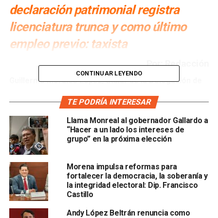
declaración patrimonial registra
licenciatura trunca y como último
empleo previo: taxista
Por: Redacción
CONTINUAR LEYENDO
Guillermo Morales López
,
titular de la Delegación de
Programas para el Desarrollo de la Secretaría de
TE PODRÍA INTERESAR
Bienestar en San Luis Potosí, contrató a su padre —
Guillermo Morales Díaz— como Enlace en la oficina
Llama Monreal al gobernador Gallardo a
bajo su mando
, de acuerdo con las declaraciones de
“Hacer a un lado los intereses de
situación patrimonial que ambos presentaron ante la
grupo” en la próxima elección
Secretaría Anticorrupción y Buen Gobierno.
El hecho
ocurrió al arranque del gobierno de Claudia
Morena impulsa reformas para
Sheinbaum, mientras la presidenta impulsaba en el
fortalecer la democracia, la soberanía y
la integridad electoral: Dip. Francisco
Congreso una reforma constitucional para prohibir el
Castillo
nepotismo en la función pública.
Andy López Beltrán renuncia como