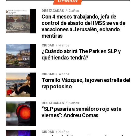
OPINIÓN
DESTACADAS
2 años
Con 4 meses trabajando, jefa de
control de abasto del IMSS se va de
vacaciones a Jerusalén, echando
mentiras
CIUDAD
4 años
¿Cuándo abrirá The Park en SLP y
qué tiendas tendrá?
CIUDAD
4 años
Tornillo Vázquez, la joven estrella del
rap potosino
DESTACADAS
5 años
“SLP pasaría a semáforo rojo este
viernes”: Andreu Comas
CIUDAD
4 años