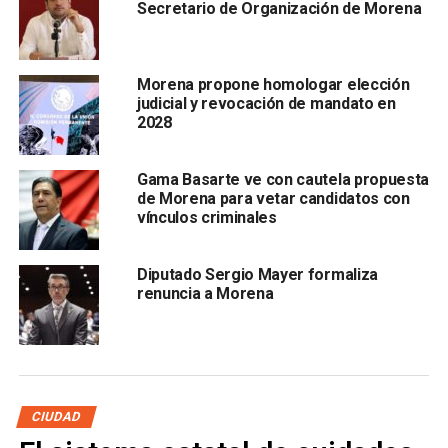
Los documentos públicos acreditan que padre e hijo
Secretario de Organización de Morena
comparten dependencia, adscripción y domicilio
laboral
: ambos registran como lugar de trabajo la
Delegación San Luis Potosí de la Secretaría de Bienestar,
Morena propone homologar elección
en Calzada Fray Diego de la Magdalena, colonia El Saucito,
judicial y revocación de mandato en
en la capital potosina.
Morales López encabeza la
2028
delegación con nivel jerárquico de Director General u
Homólogo; Morales Díaz figura en la misma
Gama Basarte ve con cautela propuesta
estructura como su subordinado en el cargo de
de Morena para vetar candidatos con
Enlace.
vínculos criminales
Diputado Sergio Mayer formaliza
renuncia a Morena
CIUDAD