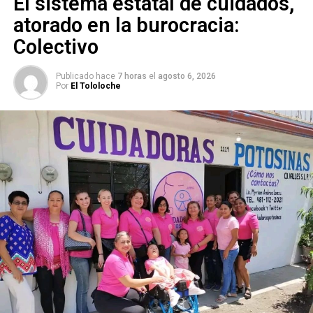
El sistema estatal de cuidados,
atorado en la burocracia:
Colectivo
Publicado hace
7 horas
el
agosto 6, 2026
Por
El Tololoche