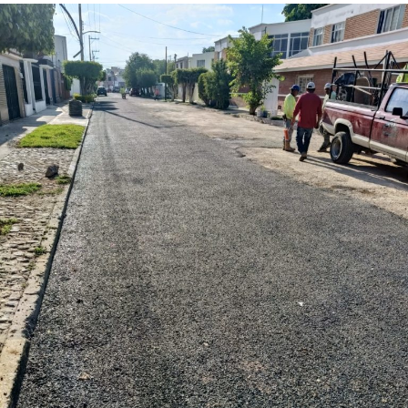
materializarse en un espacio del Sistema Municipal para
el Desarrollo Integral de la Familia (DIF) destinado al
bienestar de las familias.
“Esta lavandería representa un apoyo real para la economía
de las familias, porque les permitirá ahorrar tiempo y
dinero; en Soledad seguimos gestionando y trabajando de
la mano con el Gobierno del Estado para que los
programas sociales lleguen primero a quienes más lo
necesitan”, expresó el edil soledense.
El programa estatal contempla brindar de manera gratuita
el servicio de lavado de ropa con equipo especializado e