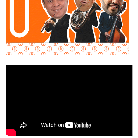
habitantes. Además, reduce el riesgo de fugas y colapsos
en la red sanitaria, al contar con una infraestructura más
segura y eficiente.
Esta intervención, forma parque del tercer paquete de
obras prioritarias que realiza
Interapas
en diferentes
puntos de la Zona Metropolitana. La inversión aproximada
fue de 736 mil pesos, recursos que son posibles gracias
al pago oportuno de los usuarios, lo que permite al
organismo dar continuidad a proyectos que mejoren la
calidad de vida de la población.