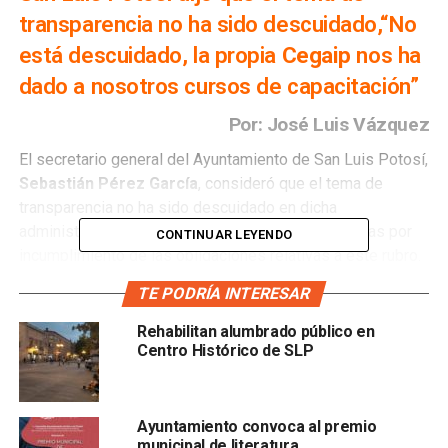
transparencia no ha sido descuidado,“No
está descuidado, la propia
Cegaip
nos ha
dado a nosotros cursos de capacitación”
Por: José Luis Vázquez
El secretario general del Ayuntamiento de San Luis Potosí,
Sebastián Pérez García
, consideró que el tema de
transparencia no ha sido descuidado en dicha
administración, a pesar de que existen 16 denuncias por
CONTINUAR LEYENDO
incumplimiento de las obligaciones relativas a este rubro.
TE PODRÍA INTERESAR
“No está descuidado, la propia
Cegaip
nos ha dado a
nosotros cursos de capacitación y hemos tenido también
Rehabilitan alumbrado público en
foros dentro del ayuntamiento, y les puedes preguntar,
Centro Histórico de SLP
ellos han estado capacitando a los propios funcionarios
que están encargados en la unidad de transparencia, ese
es un tema en el que estamos coordinados a ellos”,
Ayuntamiento convoca al premio
explicó.
municipal de literatura