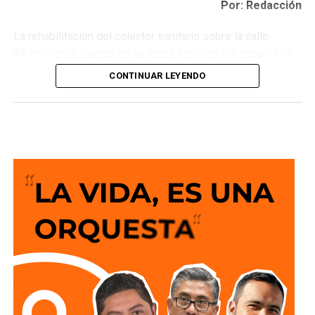
Por: Redacción
La rehabilitación del colector sanitario sobre la calle
Albino García avanza en su etapa final con los trabajos de
pavimentación por parte de la Dirección de Obras Públicas
CONTINUAR LEYENDO
del Ayuntamiento de San Luis Potosí, una vez que
Interapas
concluyó la sustitución de la infraestructura
sanitaria en esta importante vialidad.
La intervención consistió en la sustitución de 77 metros
de tubería de polietileno de alta densidad de 24 pulgadas,
en el tramo que comprende entre Ana María G. Costilla y
Josefa Ortiz de Domínguez en la colonia La Victoria,
fortaleciendo el funcionamiento de la red de drenaje en la
zona.
Cabe destacar que, esta rehabilitación mejora el desalojo
de las aguas residuales provenientes las colonias
Tequisquiapan, Valle de Tequisquiapan, Bugambilias y La
Victoria, beneficiando de forma directa a más de 500