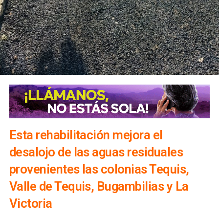
insumos incluidos, lo que beneficiará principalmente a
madres y padres de familia, personas adultas mayores y
sectores vulnerables, fortaleciendo la cercanía del
gobierno con la ciudadanía y ampliando los servicios
comunitarios en favor del bienestar social.
Esta rehabilitación mejora el
desalojo de las aguas residuales
provenientes las colonias Tequis,
Valle de Tequis, Bugambilias y La
Victoria