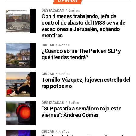
OPINIÓN
DESTACADAS
2 años
Con 4 meses trabajando, jefa de
control de abasto del IMSS se va de
vacaciones a Jerusalén, echando
mentiras
CIUDAD
4 años
¿Cuándo abrirá The Park en SLP y
qué tiendas tendrá?
CIUDAD
4 años
Tornillo Vázquez, la joven estrella del
rap potosino
DESTACADAS
5 años
“SLP pasaría a semáforo rojo este
viernes”: Andreu Comas
CIUDAD
4 años