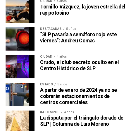
CIUDAD
4 años
Tornillo Vázquez, la joven estrella del
rap potosino
DESTACADAS
5 años
“SLP pasaría a semáforo rojo este
viernes”: Andreu Comas
CIUDAD
4 años
Crudo, el club secreto oculto en el
Centro Histórico de SLP
ESTADO
3 años
A partir de enero de 2024 ya no se
cobrarán estacionamientos de
centros comerciales
#4 TIEMPOS
4 años
La disputa por el triángulo dorado de
SLP | Columna de Luis Moreno