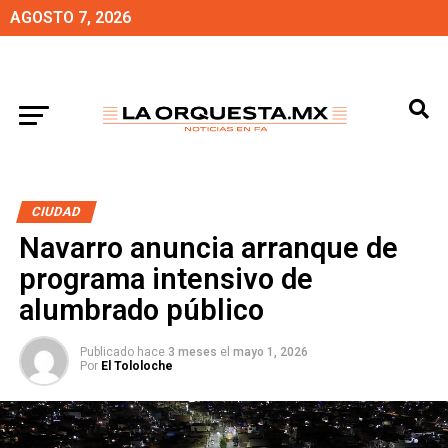
AGOSTO 7, 2026
CIUDAD
Navarro anuncia arranque de
programa intensivo de
alumbrado público
Publicado hace
3 meses
el
mayo 1, 2026
Por
El Tololoche