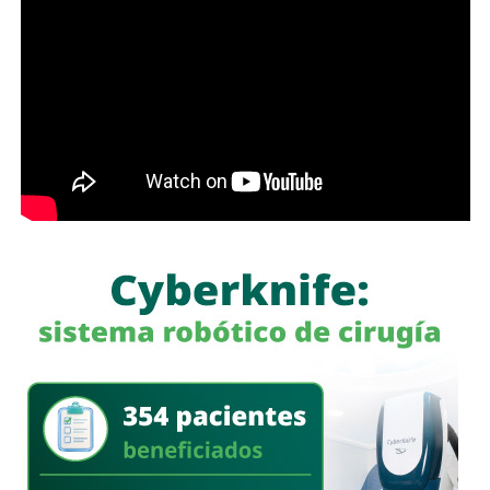
la mano con el Gobierno del Estado para que los
programas sociales lleguen primero a quienes más lo
necesitan”, expresó el edil soledense.
El programa estatal contempla brindar de manera gratuita
el servicio de lavado de ropa con equipo especializado e
insumos incluidos, lo que beneficiará principalmente a
madres y padres de familia, personas adultas mayores y
sectores vulnerables, fortaleciendo la cercanía del
gobierno con la ciudadanía y ampliando los servicios
comunitarios en favor del bienestar social.