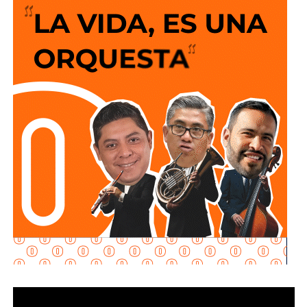
El Alcalde recordó que desde el anuncio de este programa
social “Lavanderías Gratuitas”, el mandatario estatal
manifestó el interés de que Soledad fuera de los primeros
municipios beneficiados, por lo que se expresó la
disposición del Ayuntamiento para colaborar en la
consolidación de este proyecto, el cual ahora comienza a
materializarse en un espacio del Sistema Municipal para
el Desarrollo Integral de la Familia (DIF) destinado al
bienestar de las familias.
“Esta lavandería representa un apoyo real para la economía
de las familias, porque les permitirá ahorrar tiempo y
dinero; en Soledad seguimos gestionando y trabajando de