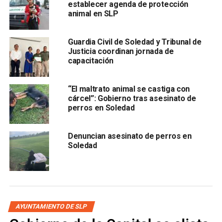
desarrollará de forma continua durante lo que resta de la
establecer agenda de protección
administración, priorizando la cercanía con la población y
animal en SLP
la atención directa a sus reportes, bajo una coordinación
operativa que permitirá avanzar de manera ordenada en
Guardia Civil de Soledad y Tribunal de
todo el territorio municipal.
Justicia coordinan jornada de
capacitación
El Alcalde Navarro Muñiz destacó la necesidad de que
los
resultados sean visibles y las familias perciban una
“El maltrato animal se castiga con
mejora en su entorno:
cárcel”: Gobierno tras asesinato de
perros en Soledad
Denuncian asesinato de perros en
Soledad
“En la primera quincena de mayo vamos a estar acudiendo
a todas las colonias de Soledad con el tema del
AYUNTAMIENTO DE SLP
alumbrado público, vamos a ir colonia por colonia,