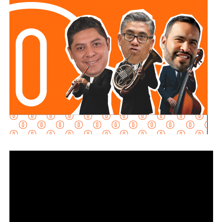
Adelantó que el resultado de las diligencias definirá si
hubo alguna irregularidad.
Al momento de la entrevista, la fiscal no había tenido
contacto con
Juan Antonio Villa Gutiérrez
, comisario de la
Secretaría de Seguridad Pública y
Protección Ciudadana Municipal (SSPC)
, ni con el
alcalde Enrique Galindo Ceballos
, sobre este caso.
La titular de la
FGESLP
sostuvo que el escrutinio sobre la
actuación policial es de interés público. “A todo el mundo
nos conviene saber qué está haciendo nuestro policía”,