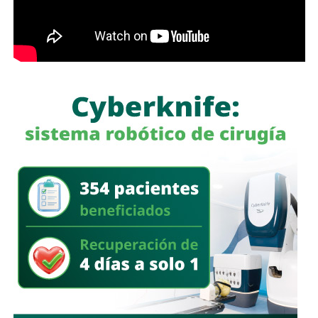
afirmó.
García Cázares
llamó a la ciudadanía a denunciar
cualquier conducta irregular y aclaró que el llamado no se
limita a la corporación municipal, sino que abarca a todas
las policías que operan en el estado. Habló de una
“apertura total” de la dependencia para recibir esas
denuncias.
También lee:
Guardia Civil detiene a cuatro presuntos
delincuentes y asegura armas durante operativos en SLP