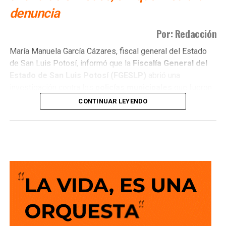
denuncia
Por: Redacción
María Manuela García Cázares, fiscal general del Estado
de San Luis Potosí, informó que la
Fiscalía General del
Estado de San Luis Potosí (FGESLP)
abrió una
investigación contra los
policías municipales
que fueron
captados en cámara en un sitio que las autoridades tienen
CONTINUAR LEYENDO
identificado como
punto de venta de drogas
.
La indagatoria arrancó sin que mediara denuncia
ciudadana. “Por las redes es un acto que se puede hacer
de oficio y nosotros lo estamos haciendo”, dijo la fiscal al
ser cuestionada sobre el caso.
García Cázares
planteó que el eje de la revisión será
determinar la conducta de los elementos en ese punto:
qué acción realizaban y por qué se detuvieron ahí.