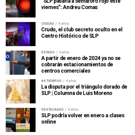
“SLP pasaría a semáforo rojo este
viernes”: Andreu Comas
CIUDAD
4 años
Crudo, el club secreto oculto en el
Centro Histórico de SLP
ESTADO
3 años
A partir de enero de 2024 ya no se
cobrarán estacionamientos de
centros comerciales
#4 TIEMPOS
4 años
La disputa por el triángulo dorado de
SLP | Columna de Luis Moreno
DESTACADAS
4 años
SLP podría volver en enero a clases
online