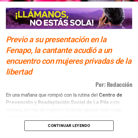
Previo a su presentación en la
Fenapo, la cantante acudió a un
encuentro con mujeres privadas de la
libertad
Por: Redacción
​En una mañana que rompió con la rutina del
Centro de
Prevención y Readaptación Social de La Pila
este
viernes, un mar de mujeres luciendo gorras color rosa
vibrante enmarcó un encuentro lleno de emotividad y
empatía.
CONTINUAR LEYENDO