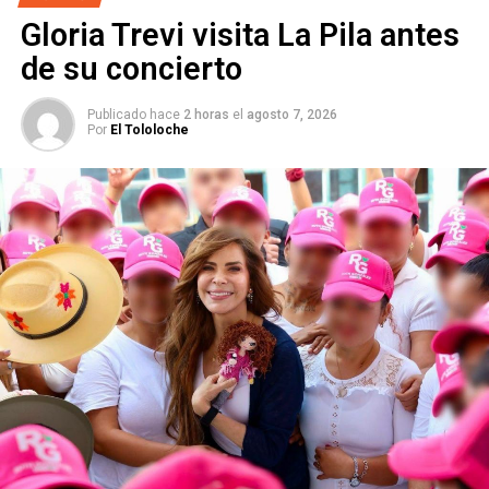
Gloria Trevi visita La Pila antes
ARTÍCULOS RELACIONADOS:
CECILIA OCHOA
de su concierto
CONGRESO DEL ESTADO
LICENCIA
NADIA OCHOA
SLP
SIGUIENTE
Publicado hace
2 horas
el
agosto 7, 2026
IMSS despide a trabajadores que tienen hijos con
Por
El Tololoche
discapacidad
NO TE PIERDAS
“Redes Revolución Democrática Social”, el nuevo
partido político local de SLP