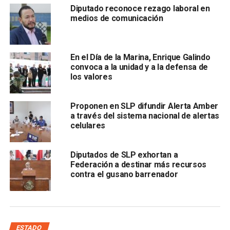
para compartir el puesto con su hermana una parte
Diputado reconoce rezago laboral en
medios de comunicación
de la legislatura.
En el Día de la Marina, Enrique Galindo
convoca a la unidad y a la defensa de
los valores
Proponen en SLP difundir Alerta Amber
a través del sistema nacional de alertas
celulares
Cecilia Senllace tomará la presidencia de la Comisión
de Transparencia y Acceso a la Información Pública
;
Diputados de SLP exhortan a
ahora forma parte de la Directiva del Congreso y será
Federación a destinar más recursos
suplente en la diputación permanente durante el receso
contra el gusano barrenador
hasta septiembre de 2023.
Ambas
son hijas de Cándido Ochoa Rojas, exdiputado
del partido verde en la LXII Legislatura, quien falleció
en abril de 2022.
ESTADO