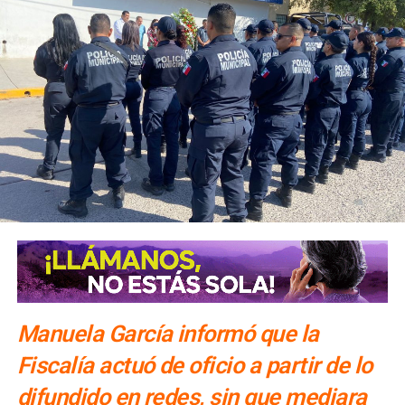
conocer las cuatro regiones del estado con estancias de
una o dos noches.
El número exacto de paquetes vendidos o apartados por
las agencias solo se conocerá al cierre de la temporada,
dijo Alonso.
También lee:
Gallardo arranca operativo de seguridad para
Fenapo 2026
Manuela García informó que la
Fiscalía actuó de oficio a partir de lo
difundido en redes, sin que mediara