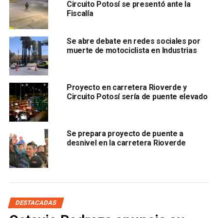
además de
Servicios Periciales
para hacer el
Circuito Potosí se presentó ante la
Fiscalía
levantamiento del cuerpo.
También lee:
Accidentes dejaron 2 muertos y daños este
Se abre debate en redes sociales por
fin de semana en SLP
muerte de motociclista en Industrias
ARTÍCULOS RELACIONADOS:
ATROPELLADO
CARRETERA RIOVERDE
DESCONOCIDOS
Proyecto en carretera Rioverde y
Circuito Potosí sería de puente elevado
SIGUIENTE
Funcionario de la Secretaría de Salud en SLP murió
en un accidente
Se prepara proyecto de puente a
NO TE PIERDAS
desnivel en la carretera Rioverde
Encontraron a un hombre ejecutado en
prolongación Moctezuma
DESTACADAS