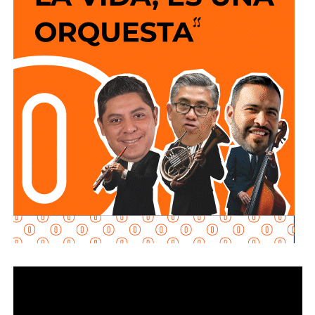
justificada, renuncie a su empleo o solicite licencia sin
vehículos que ingresen a la zona de la FENAPO
goce de sueldo, cuando este constituya su único o
deberán hacerlo desde Calzada de Guadalup
e,
principal medio para obtener ingresos.
utilizando esta vialidad como acceso principal. Como
alternativa,
se contará con un acceso secundario por
Asimismo, se establecen sanciones para quienes, durante
avenida Simón Díaz, p
roveniente de avenida de la
un proceso judicial o existiendo una resolución firme,
Constitución.
enajenen intencionalmente de manera parcial o total sus
bienes con la finalidad de eludir obligaciones alimentarias.
Para la salida del recinto,
el flujo vehicular se distribuirá
principalmente hacia Circuito Potosí,
mediante la
De igual manera, se sancionará a quienes, teniendo
incorporación desde avenida de las Torres. Como salida
conocimiento de la existencia de una obligación
secundaria, los automovilistas podrán continuar por esta
alimentaria o de un proceso judicial en curso, ayuden al
misma vialidad para incorporarse a avenida Simón Díaz,
deudor a ocultar bienes, acepten figurar como titulares
con dirección a avenida de la Constitución y el
aparentes de estos o realicen actos jurídicos simulados
fraccionamiento Simón Díaz.
con el propósito de evitar que se cumplan las
obligaciones alimentarias.
Como parte de la estrategia de movilidad, la avenida
Francisco Martínez de la Vega, en el tramo comprendido
Para estas conductas se contempla una sanción de seis
entre avenida de las Torres y avenida Simón Díaz,
meses a tres años de prisión, además de una sanción
permanecerá cerrada al tránsito vehicular.
El primer