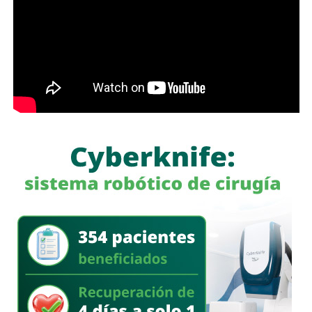
pecuniaria de 60 a 300 días del valor de la Unidad de
tramo, de avenida de las Torres al callejón peatonal
Medida y Actualización (UMA).
América del Sur,
La iniciativa fue turnada a la Comisión Primera de Justicia
para su análisis y dictamen correspondiente.
También lee:
Cuauhtli Badillo pide a alcaldes denunciar
movimientos ligados al huachicol
será habilitado como callejón peatonal, mientras que el
segundo tramo funcionará como zona exclusiva para
ascenso y descenso de taxis.
La SSPC de la Capital exhorta a las y los asistentes a
la FENAPO a planificar sus traslados
, respetar la
señalización y las indicaciones del personal de Policía
Vial, así como considerar el uso de transporte público para
facilitar la movilidad en los alrededores del recinto.