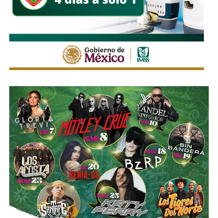
Estas medidas buscan mantener un flujo vehicular
ordenado y seguro durante la feria, privilegiando tanto la
movilidad de quienes acuden al recinto como la seguridad
de peatones, usuarios del transporte público y habitantes
de las zonas aledañas.
También lee:
Enrique Galindo acelera Vialidades Potosinas
2.0