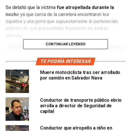
Se detalló que la víctima
fue atropellada durante la
noch
e ya que cerca
de la carretera encontraron los
zapatos y una gorra que supuestamente le pertenecían,
además de que
presentaba fracturas en ambas
piernas.
CONTINUAR LEYENDO
TE PODRÍA INTERESAR
Muere motociclista tras ser arrollado
por camión en Salvador Nava
Conductor de transporte público ebrio
El hombre tenía cabello largo y también portaba un
arrolla a director de Seguridad de
capital
pantalón negro y una chamarra azul.
Autoridades arribaron al lugar para acordonar el área,
Conductor que atropello a niño en