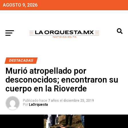
AGOSTO 9, 2026
DESTACADAS
Murió atropellado por
desconocidos; encontraron su
cuerpo en la Rioverde
Publicado hace
7 años
el
diciembre 25, 2019
Por
LaOrquesta