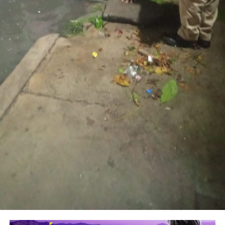
También lee:
Tangamanga prevé refuerzo con Guardia Civil
tras dos su1c1d10s