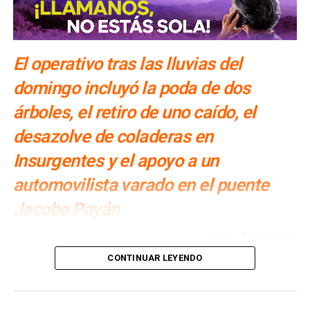
El operativo tras las lluvias del
domingo incluyó la poda de dos
árboles, el retiro de uno caído, el
desazolve de coladeras en
Insurgentes y el apoyo a un
automovilista varado en el puente
Jacobo Payán
Por: Redacción
CONTINUAR LEYENDO
La
Dirección Municipal de Protección Civil
atendió la
tarde del
domingo 2 de agosto
cinco reportes
de
árboles en riesgo, encharcamientos en la colonia