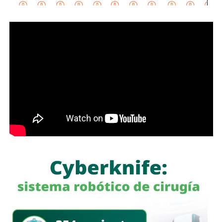
y reforzó el desfogue con equipo adicional para acelerar
el retiro del agua y permitir la reapertura de la vialidad en
el menor tiempo posible.
La Dirección de Gestión Ecológica y Manejo de
Residuos mantuvo las rutas habituales de recolección
de basura
y, una vez que disminuyó el nivel del agua,
desplegó cuadrillas para retirar ramas, residuos y
materiales acumulados en coladeras y alcantarillas,
además de continuar con la limpieza de las zonas donde
se realizaron las festividades de Tlaxcala.