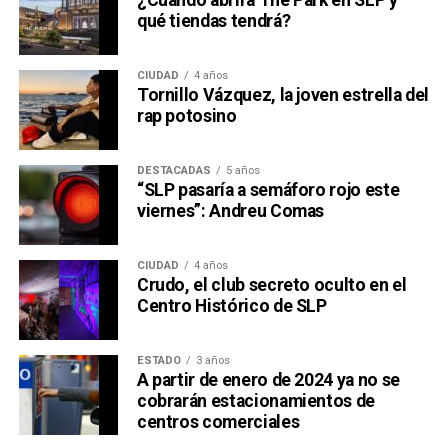
¿Cuándo abrirá The Park en SLP y
qué tiendas tendrá?
CIUDAD
4 años
Tornillo Vázquez, la joven estrella del
rap potosino
DESTACADAS
5 años
“SLP pasaría a semáforo rojo este
viernes”: Andreu Comas
CIUDAD
4 años
Crudo, el club secreto oculto en el
Centro Histórico de SLP
ESTADO
3 años
A partir de enero de 2024 ya no se
cobrarán estacionamientos de
centros comerciales