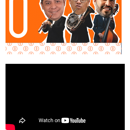
El funcionario señaló que, una vez concluido el
procedimiento,
el tanque es devuelto a su propietario
para que pueda acudir con la empresa distribuidora y
solicitar su reemplazo por un cilindro en óptimas
condiciones
, además de la reposición del combustible; para tal
propósito, se han sostenido acercamientos con las
compañías proveedoras para fortalecer este mecanismo
de atención en beneficio de las y los usuarios.
Finalmente, Protección Civil exhortó a la ciudadanía a
revisar de manera periódica el estado de los cilindros,
mangueras, reguladores e instalaciones de gas en sus