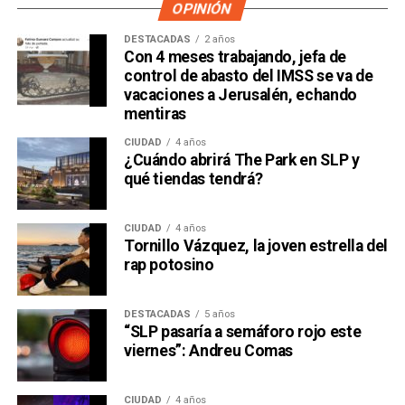
OPINIÓN
DESTACADAS
2 años
Con 4 meses trabajando, jefa de
control de abasto del IMSS se va de
vacaciones a Jerusalén, echando
mentiras
CIUDAD
4 años
¿Cuándo abrirá The Park en SLP y
qué tiendas tendrá?
CIUDAD
4 años
Tornillo Vázquez, la joven estrella del
rap potosino
DESTACADAS
5 años
“SLP pasaría a semáforo rojo este
viernes”: Andreu Comas
CIUDAD
4 años