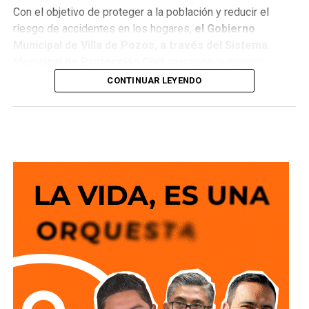
Con el objetivo de proteger a la población y reducir el
riesgo de accidentes en los hogares,
el Gobierno
Municipal de Villa de Pozos, a través del Sistema
Municipal de Protección Civil
, mantiene la atención
permanente a
reportes por fugas de ga
s, un servicio
CONTINUAR LEYENDO
que registra entre tres y cuatro intervenciones diarias en
distintos sectores del municipio.
El director de Protección Civil,
Miguel Ángel Llanas
Texon,
informó que
la dependencia brinda alrededor de
60 servicios al mes relacionados con fugas de gas.
Al
recibir un reporte, personal operativo y voluntario
debidamente capacitado acude al domicilio
para
controlar la situación mediante el retiro del cilindro
dañado y la liberación segura del gas
, con el fin de
eliminar cualquier ri esgo para las familias.