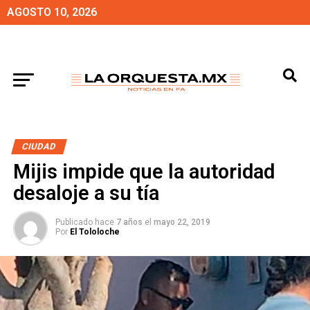
AGOSTO 10, 2026
CIUDAD
Mijis impide que la autoridad
desaloje a su tía
Publicado hace
7 años
el
mayo 22, 2019
Por
El Tololoche