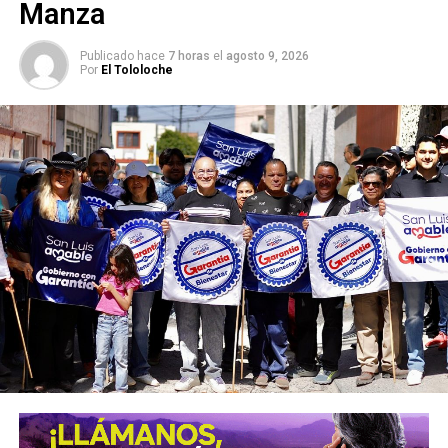
Manza
Publicado hace
7 horas
el
agosto 9, 2026
Por
El Tololoche