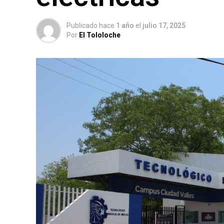
Publicado hace
1 año
el
julio 17, 2025
Por
El Tololoche