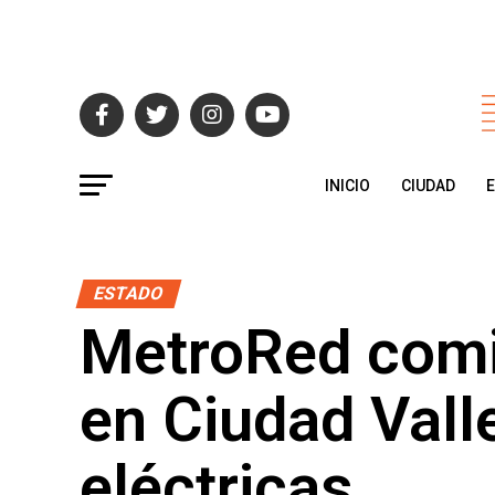
INICIO
CIUDAD
ESTADO
MetroRed comi
en Ciudad Val
eléctricas