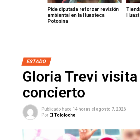
Pide diputada reforzar revisión
Tienda
ambiental en la Huasteca
Huast
Potosina
ESTADO
Gloria Trevi visit
concierto
Publicado hace
14 horas
el
agosto 7, 2026
Por
El Tololoche