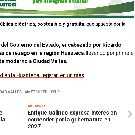
ública eléctrica, sostenible y gratuita
, que apuesta por la
 del
Gobierno del Estado, encabezado por Ricardo
as de rezago en la región Huasteca
, llevando por primera
te moderno a Ciudad Valles
.
d en la Huasteca llegarán en un mes
DAD VALLES
METRORED
SLP
SIGUIENTE
e
Enrique Galindo expresa interés en
 la
contender por la gubernatura en
2027