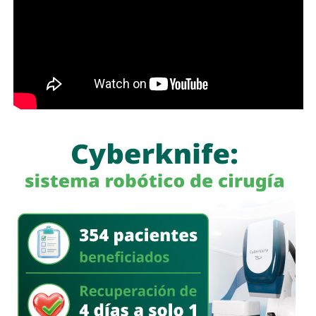
también
fue localizada una persona que
presuntamente se encontraba privada de su libertad
,
por lo que fue rescatada por los elementos de la Guardia
Civil Estatal.
Explicó que
los detenidos fueron puestos a
disposición de las autoridades correspondientes
para
continuar con las investigaciones y definir su situación
jurídica.
El titular de Seguridad destacó que estos resultados
fueron presentados durante la Mesa de Coordinación para
la Construcción de la Paz, como parte de las acciones
implementadas para combatir delitos de alto impacto en
San Luis Potosí.
También lee:
Explosión de pirotecnia en Axtla deja nueve
personas heridas