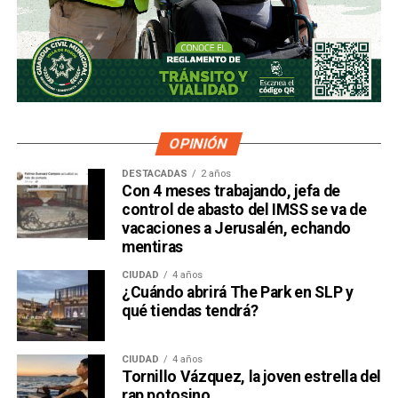
OPINIÓN
DESTACADAS
2 años
Con 4 meses trabajando, jefa de
control de abasto del IMSS se va de
vacaciones a Jerusalén, echando
mentiras
CIUDAD
4 años
¿Cuándo abrirá The Park en SLP y
qué tiendas tendrá?
CIUDAD
4 años
Tornillo Vázquez, la joven estrella del
rap potosino