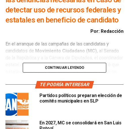
detectar uso de recursos federales y
estatales en beneficio de candidato
Por: Redacción
En el arranque de las campañas de las candidatas y
candidatos de
Movimiento Ciudadano (MC),
al Senado
de la República y a la Cámara de Diputados, el coordinador
estatal de ese partido, Marco Gama Basarte, advirtió que
CONTINUAR LEYENDO
estarán atentos para que “el dueño del equipo verde en
San Luis Potosí no se meta a la cancha electoral, exigimos
TE PODRÍA INTERESAR
que jueguen limpio”.
Partidos políticos preparan elección de
Gama Basarte advirtió que MC hará las denuncias
comités municipales en SLP
necesarias en caso de detectar uso de recursos federales
y estatales en beneficio de sus candidatas y candidatos,
“que nos dejen jugar, un juego limpio pedimos en estás
En 2027, MC se consolidará en San Luis
elecciones”, señaló.
Potosí