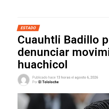
ESTADO
Cuauhtli Badillo p
denunciar movimi
huachicol
Publicado hace
13 horas
el
agosto 6, 2026
Por
El Tololoche