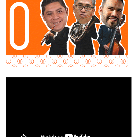
alimentario
y penalizar la coparticipación de terceras
personas que, con conocimiento de la obligación
existente, contribuyan a impedir su cumplimiento.
La diputada María Dolores Robles Chairez destacó que la
modificación busca brindar mayores herramientas jurídicas
para proteger el derecho de niñas, niños y demás
personas acreedoras alimentarias, evitando que
maniobras de carácter patrimonial sean utilizadas para
obstaculizar el cumplimiento de las obligaciones
establecidas por la autoridad judicial.
Señaló que existen casos en los que los deudores
alimentarios recurren a actos jurídicos o materiales que
aparentemente pueden ser lícitos, pero que tienen como
finalidad eludir sus responsabilidades. Entre estas
prácticas se encuentran la renuncia voluntaria a empleos
estables, la solicitud de licencias sin goce de sueldo
durante periodos relacionados con procesos familiares y