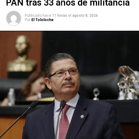
PAN tras 33 años de militancia
ARTÍCULOS RELACIONADOS:
MARIANELA VILLANUEVA
Publicado hace
11 horas
el
agosto 8, 2026
Por
El Tololoche
SIGUIENTE
Adrián Esper llegará al debate del domingo en
camionetas Tesla
NO TE PIERDAS
Octavio Pedroza confía en que tendrá un triunfo
amplio y contundente