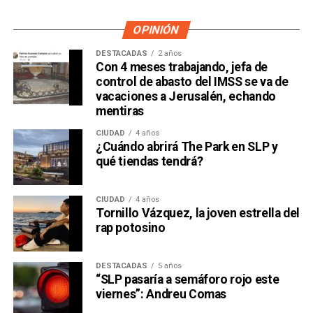
OPINIÓN
DESTACADAS
2 años
Con 4 meses trabajando, jefa de
control de abasto del IMSS se va de
vacaciones a Jerusalén, echando
mentiras
CIUDAD
4 años
¿Cuándo abrirá The Park en SLP y
qué tiendas tendrá?
CIUDAD
4 años
Tornillo Vázquez, la joven estrella del
rap potosino
DESTACADAS
5 años
“SLP pasaría a semáforo rojo este
viernes”: Andreu Comas