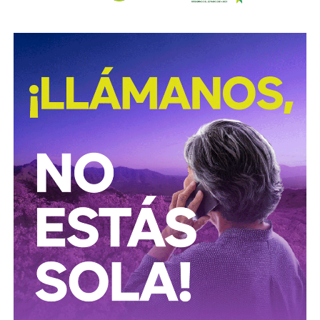
meses a tres años de prisión, además de una sanción
pecuniaria de 60 a 300 días del valor de la Unidad de
Medida y Actualización (UMA).
La iniciativa fue turnada a la Comisión Primera de Justicia
para su análisis y dictamen correspondiente.
También lee:
Cuauhtli Badillo pide a alcaldes denunciar
movimientos ligados al huachicol