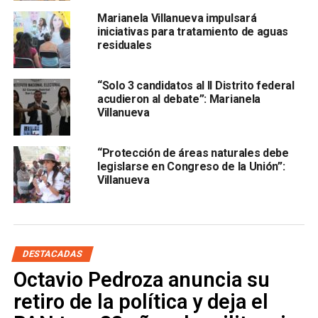
Marianela Villanueva impulsará
iniciativas para tratamiento de aguas
residuales
“Solo 3 candidatos al II Distrito federal
acudieron al debate”: Marianela
Villanueva
Villanueva Ponce recordó que,
para ser candidato de
mayoría relativa o representación proporcional a
“Protección de áreas naturales debe
cualquier puesto, es presentar y hacer pública la
legislarse en Congreso de la Unión”:
declaración 3 de 3.
Villanueva
El 3 de 3 de la candidata Marianela Villanueva Ponce
puede ser consultado en la página
https://www.itei.org.mx/cegaip/, donde se encuentra cada
DESTACADAS
uno de los documentos mencionados.
Octavio Pedroza anuncia su
Lee también
:
Octavio Pedroza confía en que tendrá un
retiro de la política y deja el
triunfo amplio y contundente