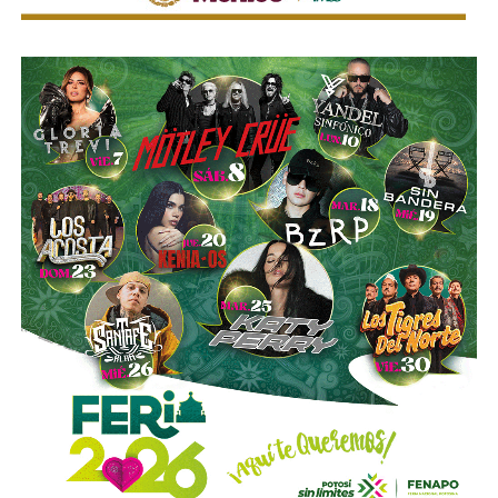
se presumirá dicha intención cuando el deudor, sin causa
justificada, renuncie a su empleo o solicite licencia sin
goce de sueldo, cuando este constituya su único o
principal medio para obtener ingresos.
Asimismo, se establecen sanciones para quienes, durante
un proceso judicial o existiendo una resolución firme,
enajenen intencionalmente de manera parcial o total sus
bienes con la finalidad de eludir obligaciones alimentarias.
De igual manera, se sancionará a quienes, teniendo
conocimiento de la existencia de una obligación
alimentaria o de un proceso judicial en curso, ayuden al
deudor a ocultar bienes, acepten figurar como titulares
aparentes de estos o realicen actos jurídicos simulados
con el propósito de evitar que se cumplan las
obligaciones alimentarias.
Para estas conductas se contempla una sanción de seis