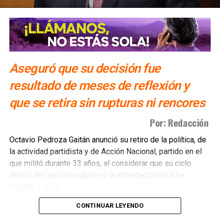
Aseguró que su decisión fue
resultado de meses de reflexión y
que se retira sin rupturas ni rencores
Por: Redacción
Octavio Pedroza Gaitán anunció su retiro de la política, de
la actividad partidista y de Acción Nacional, partido en el
que militó durante 33 años, al considerar que su ciclo
dentro del servicio público y la actividad política ha
llegado a su fin.
CONTINUAR LEYENDO
A través de un posicionamiento titulado “Un paso de lado”,