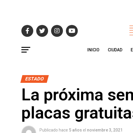
INICIO
CIUDAD
ESTADO
La próxima sem
placas gratuit
Publicado hace
5 años
el
noviembre 3, 2021