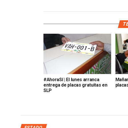
TE
#AhoraSí | El lunes arranca
Mañan
entrega de placas gratuitas en
placas
SLP
ESTADO