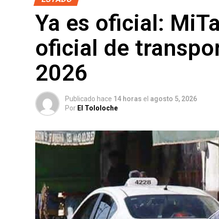
Ya es oficial: MiT
oficial de transpo
2026
Publicado hace
14 horas
el
agosto 5, 2026
Por
El Tololoche