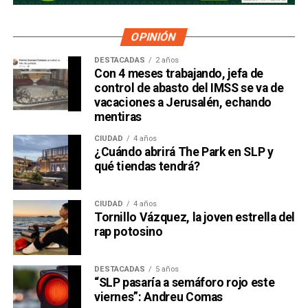
OPINIÓN
DESTACADAS
2 años
Con 4 meses trabajando, jefa de
control de abasto del IMSS se va de
vacaciones a Jerusalén, echando
mentiras
CIUDAD
4 años
¿Cuándo abrirá The Park en SLP y
qué tiendas tendrá?
CIUDAD
4 años
Tornillo Vázquez, la joven estrella del
rap potosino
DESTACADAS
5 años
“SLP pasaría a semáforo rojo este
viernes”: Andreu Comas