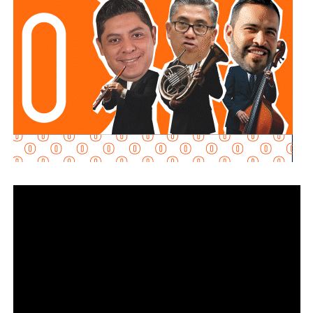
Al momento de la entrevista, la fiscal no había tenido
contacto con
Juan Antonio Villa Gutiérrez
, comisario de la
Secretaría de Seguridad Pública y
Protección Ciudadana Municipal (SSPC)
, ni con el
alcalde Enrique Galindo Ceballos
, sobre este caso.
La titular de la
FGESLP
sostuvo que el escrutinio sobre la
actuación policial es de interés público. “A todo el mundo
nos conviene saber qué está haciendo nuestro policía”,
afirmó.