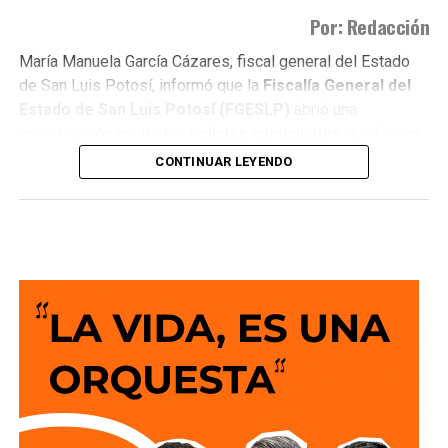
Por: Redacción
María Manuela García Cázares, fiscal general del Estado
de San Luis Potosí, informó que la
Fiscalía General del
Estado de San Luis Potosí (FGESLP)
abrió una
investigación contra los
policías municipales
que fueron
captados en cámara en un sitio que las autoridades tienen
CONTINUAR LEYENDO
identificado como
punto de venta de drogas
.
La indagatoria arrancó sin que mediara denuncia
ciudadana. “Por las redes es un acto que se puede hacer
de oficio y nosotros lo estamos haciendo”, dijo la fiscal al
ser cuestionada sobre el caso.
García Cázares
planteó que el eje de la revisión será
determinar la conducta de los elementos en ese punto:
qué acción realizaban y por qué se detuvieron ahí.
Adelantó que el resultado de las diligencias definirá si
hubo alguna irregularidad.