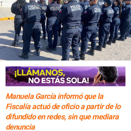
El número exacto de paquetes vendidos o apartados por
las agencias solo se conocerá al cierre de la temporada,
dijo Alonso.
También lee:
Gallardo arranca operativo de seguridad para
Fenapo 2026
Manuela García informó que la
Fiscalía actuó de oficio a partir de lo
difundido en redes, sin que mediara
denuncia