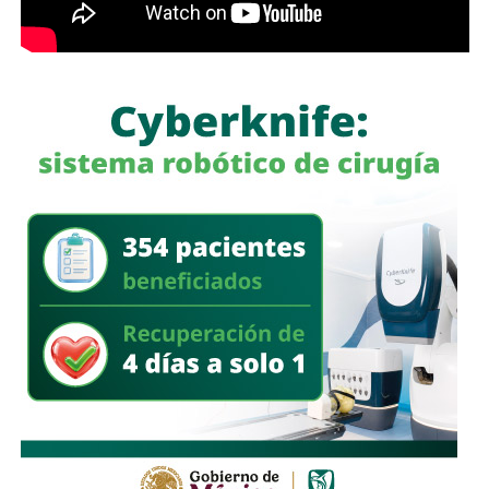
García Cázares
llamó a la ciudadanía a denunciar
cualquier conducta irregular y aclaró que el llamado no se
limita a la corporación municipal, sino que abarca a todas
las policías que operan en el estado. Habló de una
“apertura total” de la dependencia para recibir esas
denuncias.
También lee:
Guardia Civil detiene a cuatro presuntos
delincuentes y asegura armas durante operativos en SLP