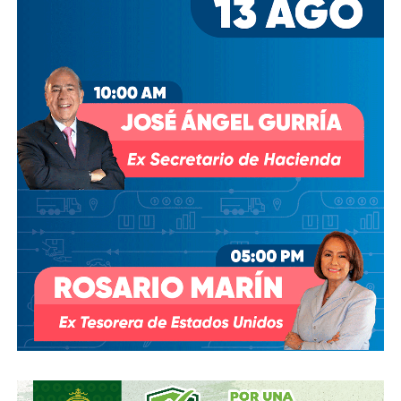
Desde entonces,
al menos tres intentos de rescindir o
modificar el contrato se han hecho sin haber
prosperado
: en agosto de 2018, la Comisión Estatal del
Agua abrió un expediente que no avanzó pese a 350 mil
afectados y una queja de oficio de la Comisión Estatal de
Derechos Humanos; en abril de 2023, el entonces
presidente
Andrés Manuel López Obrador
respondió a
una petición del gobernador Ricardo Gallardo Cardona con
un “a lo mejor se lo cambiamos” que no derivó en ningún
trámite documentado; y desde 2025, la Comisión Nacional
del Agua asegura estar “evaluando” el retiro de la
concesión, hasta el momento, sin resolución.
También lee:
Diputada pide poner un alto a la empresa de
El Realito