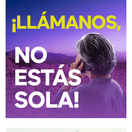
David Martínez es apodado coloquialmente como “
El
Fantasma de Wall Street
”, y ha adquirido un poder
inmenso en Latinoamérica, especialmente en Argentina,
donde ha servido como negociador para la deuda nacional
y en 2017, fue considerado por Forbes como el hombre
más rico de dicho país. El regiomontano tiene un historial
documentado de tomar control de empresas en
dificultades financieras a partir de deuda: lo hizo con la
textilera CYDSA en los años 90, con la vidriera Vitro entre
2009 y 2012, y con las ya mencionadas Empresas ICA
desde 2016.
Algo similar realizó en 2020 con
Grupo Aeroportuario
del Centro Norte
(OMA), el operador de, entre otros, el
Aeropuerto Ponciano Arriaga de la capital potosina.