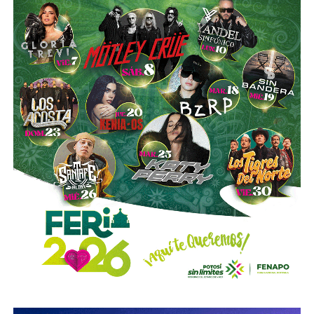
Azcárraga ha reducido considerablemente sus acciones
de la compañía, aunque conserva (vía un fideicomiso
familiar y una clase especial de acciones) el control formal
del voto de la empresa, independientemente de cuánto
capital tenga cada quien. En resumidas cuentas, aunque
Emilio Azcárraga tiene el poder de decisión
,
el mismo
financiero que reparte el control de El Realito con los
dos hombres más poderosos de Televisa está, al
mismo tiempo, camino a convertirse en el mayor
dueño accionario de la propia televisora.