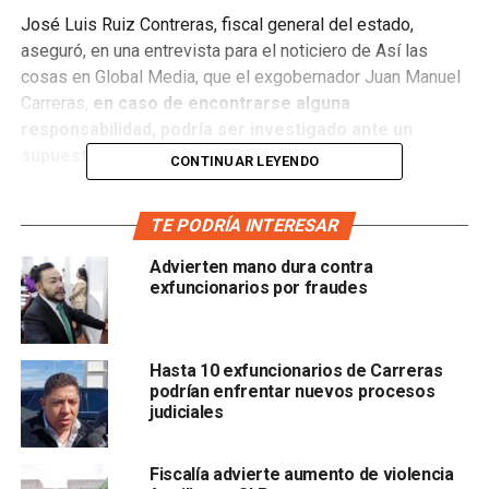
José Luis Ruiz Contreras, fiscal general del estado,
aseguró, en una entrevista para el noticiero de Así las
cosas en Global Media, que el exgobernador Juan Manuel
Carreras,
en caso de encontrarse alguna
responsabilidad, podría ser investigado ante un
supuesto delito con daño al patrimonio público.
CONTINUAR LEYENDO
El fiscal general del estado explicó:
“conforme vamos
TE PODRÍA INTERESAR
avanzando en las indagatorias vamos determinando a
quién vamos a llamar, si se estableciera que fuera el
Advierten mano dura contra
exgobernador
, la Fiscalía lo haría, estaremos llamando al
exfuncionarios por fraudes
exgobernador”.
Ruiz Contreras adelantó que
la doctora Mónica “N”
Hasta 10 exfuncionarios de Carreras
podría quedar en libertad después de regresar 30
podrían enfrentar nuevos procesos
millones de pesos que fueron señalados de
judiciales
desviados durante su etapa como secretaria de salud
Fiscalía advierte aumento de violencia