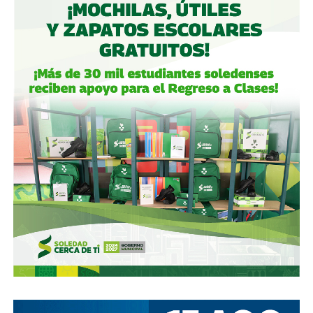
Fintech compró primero acciones especiales que
garantizaban el control de la aeroportuaria y luego
concretó una oferta pública con la que en julio de 2021,
alcanzó el 30.1% de participación económica, suficiente
para mantener el control hasta que lo vendieron a la
francesa Vinci Airports en 2022 (El Economista, dic. 2020
y jul. 2021; Folleto Informativo Definitivo, Bolsa Mexicana
de Valores, may. 2021).
Si bien todos estos empresarios se han aliado en otras
ocasiones (
en 2017 ganaron la licitación para construir
el ahora cancelado Aeropuerto de Texcoco
),
cuando
se otorgó la concesión para la administración de El
Realito, ni Slim ni Martínez ni los copresidentes de
Televisa tenían sus actuales injerencias en Aquos
, por
lo que se podría decir que ésta fue heredada, y acabó
dejando el control de la presa en las manos de cuatro de
los hombres más poderosos del país.