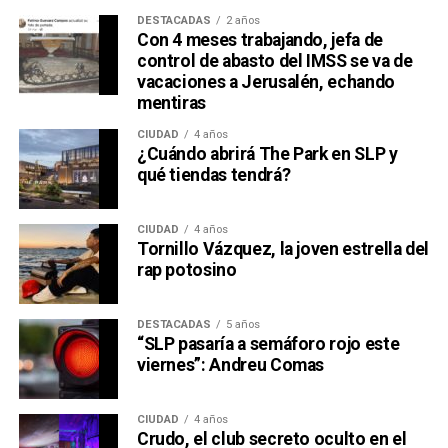
DESTACADAS
2 años
Con 4 meses trabajando, jefa de
control de abasto del IMSS se va de
vacaciones a Jerusalén, echando
mentiras
CIUDAD
4 años
¿Cuándo abrirá The Park en SLP y
qué tiendas tendrá?
CIUDAD
4 años
Tornillo Vázquez, la joven estrella del
rap potosino
DESTACADAS
5 años
“SLP pasaría a semáforo rojo este
viernes”: Andreu Comas
CIUDAD
4 años
Crudo, el club secreto oculto en el