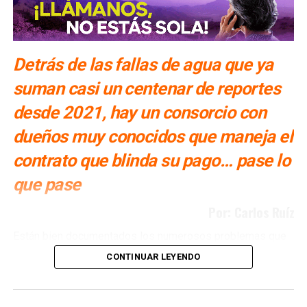
Detrás de las fallas de agua que ya
suman casi un centenar de reportes
desde 2021, hay un consorcio con
dueños muy conocidos que maneja el
contrato que blinda su pago… pase lo
que pase
Por: Carlos Ruíz
Están bien documentados los numerosos problemas que
ha tenido San Luis Potosí con la Presa El Realito, un
CONTINUAR LEYENDO
proyecto diseñado para surtir de agua a alrededor de 46
colonias de la Zona Metropolitana potosina, pero que tan
solo en lo que va del año, ya ha fallado en al menos siete