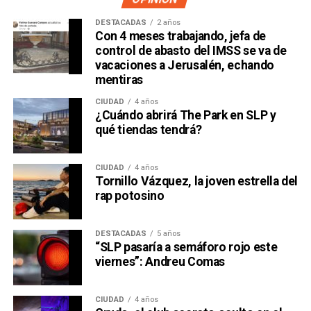
DESTACADAS
2 años
Con 4 meses trabajando, jefa de
control de abasto del IMSS se va de
vacaciones a Jerusalén, echando
mentiras
CIUDAD
4 años
¿Cuándo abrirá The Park en SLP y
qué tiendas tendrá?
CIUDAD
4 años
Tornillo Vázquez, la joven estrella del
rap potosino
DESTACADAS
5 años
“SLP pasaría a semáforo rojo este
viernes”: Andreu Comas
CIUDAD
4 años