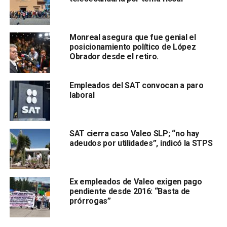
​Monreal asegura que fue genial el
posicionamiento político de López
Obrador desde el retiro.
Empleados del SAT convocan a paro
laboral
Desde que tomó el poder el pasado 1 de diciembre de
2018, López Obrador ha insistido en que
su gobierno no
perseguirá a funcionarios de gobiernos anteriores
.
SAT cierra caso Valeo SLP; “no hay
adeudos por utilidades”, indicó la STPS
Sin embargo, el mandatario afirmó que para los
funcionarios de su Administración que incurran en
corrupción no habrá ningún tipo de contemplación a la hora
de castigar.
Ex empleados de Valeo exigen pago
pendiente desde 2016: “Basta de
prórrogas”
Con información de:
Excélsior