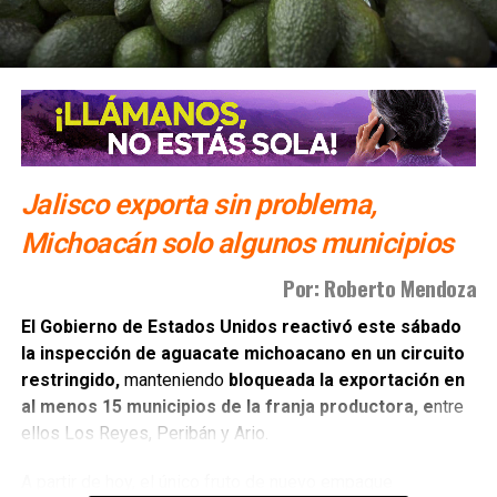
Jalisco exporta sin problema,
Michoacán solo algunos municipios
Por: Roberto Mendoza
El Gobierno de Estados Unidos reactivó este sábado
la inspección de aguacate michoacano en un circuito
restringido,
manteniendo
bloqueada la exportación en
al menos 15 municipios de la franja productora, e
ntre
ellos Los Reyes, Peribán y Ario.
A partir de hoy, el único fruto de nuevo empaque