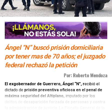
Esta reapertura parcial en Michoacán fue renovada
debido al despliegue de mil 557 elementos del
Ejército y la Guardia Nacional,
enviados para resguardar
a los inspectores tras los incidentes registrados a
mediados de la semana. Mientras tanto, el aguacate
proveniente del estado de Jalisco se procesa y exporta
hacia territorio estadounidense con normalidad, ya que
Ángel “N” buscó prisión domiciliaria
dicha entidad no estuvo involucrada en la alerta que
por tener mas de 70 años; el juzgado
provocó la pausa de las operaciones.
federal rechazó la petición
También lee:
Ingresa ex gobernador de Guerrero al penal
Por: Roberto Mendoza
del Altiplano
El exgobernador de Guerrero, Ángel “N”, r
ecibió el
dictado de
prisión preventiva oficiosa en el penal de
máxima seguridad del Altiplano,
imputado por los
delitos de
desaparición forzada de personas y contra
la administración de justicia
.
La Fiscalía General de la