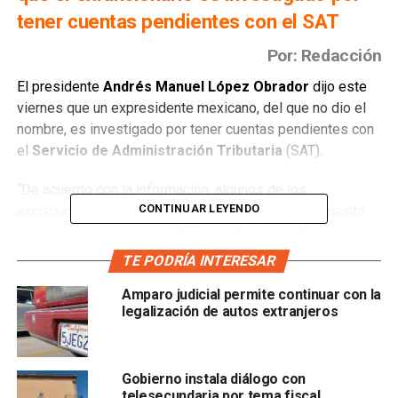
tener cuentas pendientes con el SAT
Por: Redacción
El presidente
Andrés Manuel López Obrador
dijo este
viernes que un expresidente mexicano, del que no dio el
nombre, es investigado por tener cuentas pendientes con
el
Servicio de Administración Tributaria
(SAT).
“De acuerdo con la información, algunos de los
CONTINUAR LEYENDO
expresidentes deben impuestos, pero eso es un asunto
que tiene que ver con el SAT”, apuntó el presidente en la
conferencia matutina de hoy.
TE PODRÍA INTERESAR
Según una columna de opinión publicada en un diario de
Amparo judicial permite continuar con la
legalización de autos extranjeros
circulación nacional, el exmandatario investigado podría
ser
Vicente Fox
, que estaría “en la mira fiscal” del nuevo
presidente tras descubrir que hay poca información de
condonaciones fiscales durante su sexenio.
Gobierno instala diálogo con
telesecundaria por tema fiscal