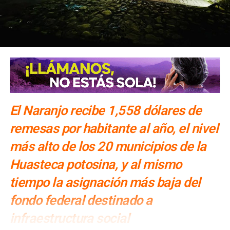
El Naranjo recibe 1,558 dólares de
remesas por habitante al año, el nivel
más alto de los 20 municipios de la
Huasteca potosina, y al mismo
tiempo la asignación más baja del
fondo federal destinado a
infraestructura social