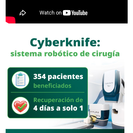
Además, fueron decomisados entre
500 mil y 600 mil
litros de petrolífero
, una máquina asfaltadora,
un
generador eléctrico de diésel, una máquina
roscadora para tuberías, equipo de cómputo, una
camioneta tipo pick up
, documentación diversa y
alrededor de 40 cinchos de seguridad para escotillas de
pipas, utilizados comúnmente en el transporte de
combustibles.
En un segundo cateo, realizado en la comunidad de
Laguna de San Vicente
, también en territorio potosino, la
FGR aseguró otro inmueble donde presuntamente operaba
un centro de procesamiento ilegal de hidrocarburos.