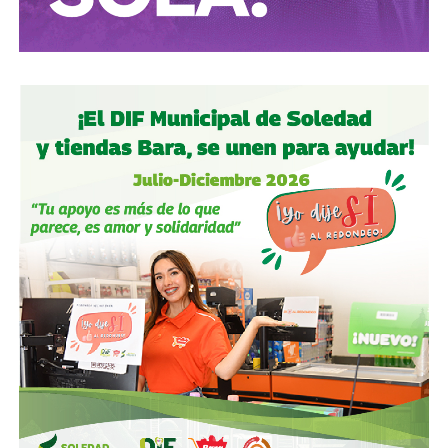
tras dos su1c1d10s