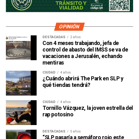
OPINIÓN
DESTACADAS
2 años
Con 4 meses trabajando, jefa de
control de abasto del IMSS se va de
vacaciones a Jerusalén, echando
mentiras
CIUDAD
4 años
¿Cuándo abrirá The Park en SLP y
qué tiendas tendrá?
CIUDAD
4 años
Tornillo Vázquez, la joven estrella del
rap potosino
DESTACADAS
5 años
“SLP pasaría a semáforo rojo este