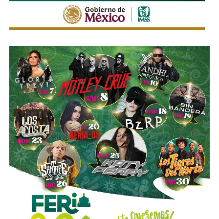
Ahí fueron encontrados
18 tanques verticales
, dos líneas
completas de producción para hidrocarburos, alrededor de
40 mil litros de petróleo crudo y diésel
, además de
muestras de ácido sulfúrico, hidrocarburos y diversa
documentación relacionada con la operación del sitio.
Las investigaciones también permitieron ejecutar cateos
en Tizayuca, Hidalgo, y Cuautla, Morelos.
En Hidalgo fueron asegurados más de
456 mil litros
de un
líquido que podría corresponder a hidrocarburos o
productos químicos utilizados para su procesamiento,
mientras que en Morelos se localizaron documentos,
talones de cheques y muestras obtenidas de diversos
contenedores.
La Fiscalía General de la República informó que estos