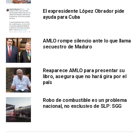
387.1 millones de pesos, y en el del exfuncionario de
Pemex, a 27.1 millones de pesos.
El expresidente López Obrador pide
ayuda para Cuba
AMLO rompe silencio ante lo que llama
secuestro de Maduro
Reaparece AMLO para presentar su
Mientras que en el caso del expresidente municipal, el
libro, asegura que no hará gira por el
país
secretario de la
SHCP
indicó que hay dos cifras, una
alrededor de los 230.9 millones de pesos y otra en 12.4
millones de dólares.
Robo de combustible es un problema
nacional, no exclusivo de SLP: SGG
Por último, Santiago Nieto dijo que la SHCP trabaja junto
con la Secretaria de la Función Pública, con Seguridad
Pública y Protección Ciudadana, y con el Sistema de
Administración Tributario.