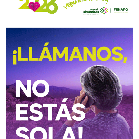
operativos forman parte del
Plan Estratégico de
Procuración de Justicia 2026-2029
, cuyo objetivo es
combatir los delitos de alto impacto, entre ellos el robo y
procesamiento ilegal de hidrocarburos.
Según la institución, el desmantelamiento de estos
centros clandestinos representa un golpe a las
estructuras logísticas y financieras dedicadas al mercado
ilícito de combustibles, una actividad que genera pérdidas
millonarias para el Estado y representa riesgos para la
infraestructura energética nacional.
Las autoridades señalaron que las investigaciones
continúan para identificar a las personas responsables de
operar estos inmuebles, así como las posibles redes
criminales relacionadas con el procesamiento y
distribución ilegal de combustibles.
También lee:
Tangamanga prevé refuerzo con Guardia Civil