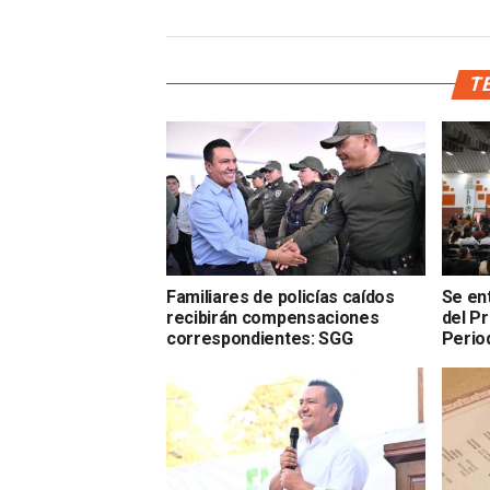
TE
Familiares de policías caídos
Se en
recibirán compensaciones
del P
correspondientes: SGG
Perio