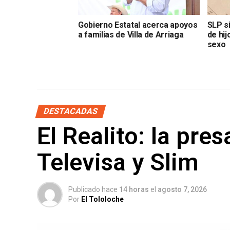
Gobierno Estatal acerca apoyos
SLP s
a familias de Villa de Arriaga
de hi
sexo
DESTACADAS
El Realito: la pre
Televisa y Slim
Publicado hace
14 horas
el
agosto 7, 2026
Por
El Tololoche