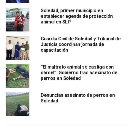
beneficio para los universitarios soledenses quienes
diariamente tienen que tomar varios camiones para llegar
Soledad, primer municipio en
establecer agenda de protección
a su centro de estudio, lo cual afecta notablemente su
animal en SLP
económica y la de sus familias.
Guardia Civil de Soledad y Tribunal de
Justicia coordinan jornada de
capacitación
“El maltrato animal se castiga con
cárcel”: Gobierno tras asesinato de
perros en Soledad
Consideró que, este tipo de programas son benéficos
para la población que se encuentra en situación de alta
Denuncian asesinato de perros en
Soledad
vulnerabilidad económica, confió además, en que las y los
jóvenes hagan buen uso de su beca y esto sea un
incentivo para que continúen con su educación.
Finalmente reconoció la labor que realiza la Secretaria de