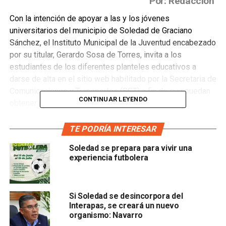
Por: Redacción
Con la intención de apoyar a las y los jóvenes
universitarios del municipio de Soledad de Graciano
Sánchez, el Instituto Municipal de la Juventud encabezado
por su titular, Gerardo Sosa de Torres, invita a los
estudiantes de los diferentes planteles educativos a
darse de alta en el sitio web habilitado por la Secretaria de
Comunicaciones y Transportes (SCT) a fin de que puedan
CONTINUAR LEYENDO
obtener una beca de transporte público gratuito.
Se estima que serán cerca de doce mil las y los jóvenes
TE PODRÍA INTERESAR
universitarios soledenses que serán beneficiados con
Soledad se prepara para vivir una
esta beca de transporte escolar.
experiencia futbolera
De acuerdo al titular del Instituto Municipal de la Juventud,
las fechas de entrega de las becas de transporte para las
y los universitarios se darán en próximas semanas.
Si Soledad se desincorpora del
Interapas, se creará un nuevo
organismo: Navarro
El funcionario reconoció que, este programa será de gran