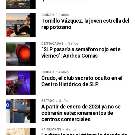
CIUDAD
4 años
Tornillo Vázquez, la joven estrella del
rap potosino
DESTACADAS
5 años
“SLP pasaría a semáforo rojo este
viernes”: Andreu Comas
CIUDAD
4 años
Crudo, el club secreto oculto en el
Centro Histórico de SLP
ESTADO
3 años
A partir de enero de 2024 ya no se
cobrarán estacionamientos de
centros comerciales
#4 TIEMPOS
4 años