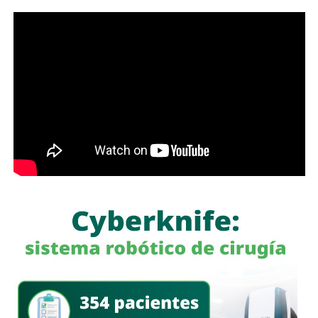
de las familias, porque les permitirá ahorrar tiempo y
dinero; en Soledad seguimos gestionando y trabajando de
la mano con el Gobierno del Estado para que los
programas sociales lleguen primero a quienes más lo
necesitan”, expresó el edil soledense.
El programa estatal contempla brindar de manera gratuita
el servicio de lavado de ropa con equipo especializado e
insumos incluidos, lo que beneficiará principalmente a
madres y padres de familia, personas adultas mayores y
sectores vulnerables, fortaleciendo la cercanía del
gobierno con la ciudadanía y ampliando los servicios
comunitarios en favor del bienestar social.