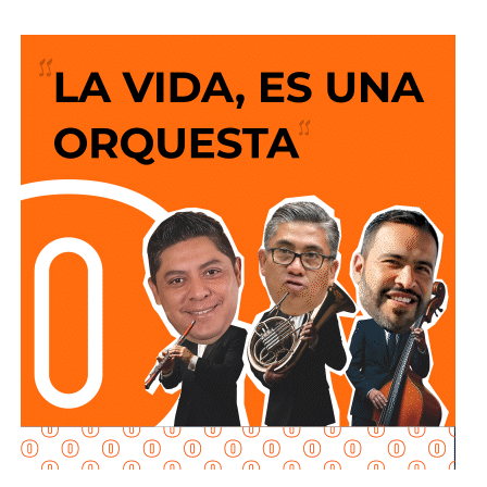
permanente por acercar más beneficios a la población.
El Alcalde recordó que desde el anuncio de este programa
social “Lavanderías Gratuitas”, el mandatario estatal
manifestó el interés de que Soledad fuera de los primeros
municipios beneficiados, por lo que se expresó la
disposición del Ayuntamiento para colaborar en la
consolidación de este proyecto, el cual ahora comienza a
materializarse en un espacio del Sistema Municipal para
el Desarrollo Integral de la Familia (DIF) destinado al
bienestar de las familias.
“Esta lavandería representa un apoyo real para la economía