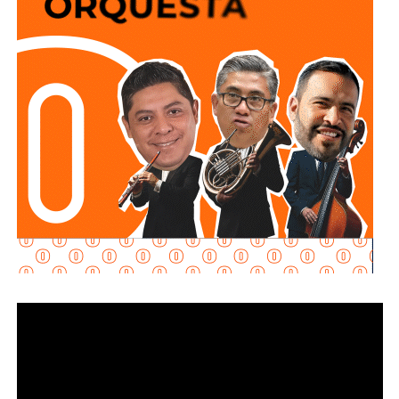
policiales, organismos de auxilio y representantes del
sector privado, el Mandatario Estatal destacó que esta
inversión permitirá reducir riesgos para el personal
operativo, atender con mayor rapidez situaciones de
emergencia y garantizar más seguridad y tranquilidad a las
familias potosinas.
Ricardo Gallardo reconoció la labor de la Secretaría de la
Defensa Nacional mediante la aplicación del Plan DN-III-E,
así como el trabajo del Heroico Cuerpo de Bomberos y de
las agrupaciones de salvamento y rescate, cuyos
integrantes, dijo, son auténticos héroes que protegen
diariamente la vida, la integridad y el patrimonio de la