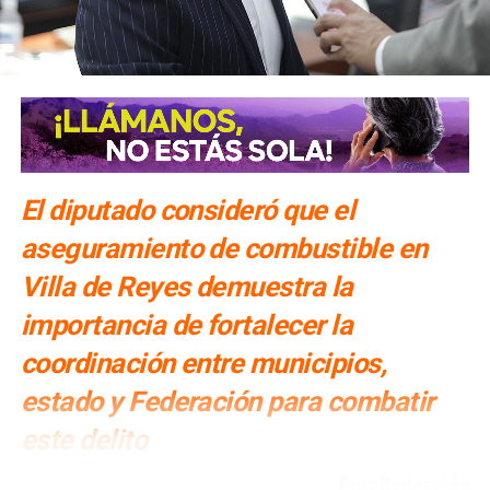
El diputado consideró que el
aseguramiento de combustible en
Villa de Reyes demuestra la
importancia de fortalecer la
coordinación entre municipios,
estado y Federación para combatir
este delito
Por: Redacción