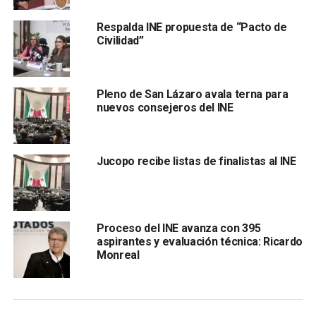
imprimieron 600 millones de boletas.
Respalda INE propuesta de “Pacto de
Civilidad”
Pleno de San Lázaro avala terna para
nuevos consejeros del INE
De acuerdo al funcionario,
esto generó constricciones
Jucopo recibe listas de finalistas al INE
en la documentación electoral.
De esta forma,
el organismo pudo facilitar con boletas
en braille para los votantes
. Aún está disponible la
Proceso del INE avanza con 395
posibilidad de que l
os votantes puedan entrar a la
aspirantes y evaluación técnica: Ricardo
casilla con una persona de confianza
, ya que no todas
Monreal
las personas con ceguera o débiles visuales son capaces
de leer en braille.
También lee:
Elección judicial será transmitida en vivo por