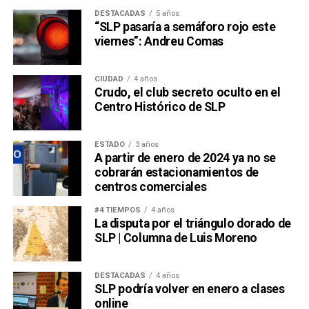
DESTACADAS
5 años
“SLP pasaría a semáforo rojo este
viernes”: Andreu Comas
CIUDAD
4 años
Crudo, el club secreto oculto en el
Centro Histórico de SLP
ESTADO
3 años
A partir de enero de 2024 ya no se
cobrarán estacionamientos de
centros comerciales
#4 TIEMPOS
4 años
La disputa por el triángulo dorado de
SLP | Columna de Luis Moreno
DESTACADAS
4 años
SLP podría volver en enero a clases
online