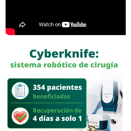
De acuerdo con reportes de medios estadounidenses,
más de 50 personas
han muerto
bajo custodia del
ICE
desde el inicio del actual gobierno federal. La madre de
López-Cornejo
declaró al medio
New Jersey Monitor
que se encuentra devastada por la muerte de su hijo.
Hasta el momento, las autoridades estadounidenses no
han informado que
López-Cornejo
haya sido asesinado
por agentes del
ICE
; la versión oficial indica que murió tras
una emergencia médica mientras permanecía bajo
custodia.
También lee:
Ola de calor en Corea del Sur deja 19
muertos