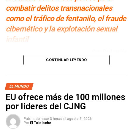
Hantavirus de los Andes no tiene potencial
combatir delitos transnacionales
pandémico: Dr. Andreu Comas
como el tráfico de fentanilo, el fraude
cibernético y la explotación sexual
infantil
Por: Redacción
CONTINUAR LEYENDO
El
director de la Oficina Federal de Investigaciones
(FBI), Kash Patel
, informó que la agencia ha fortalecido su
cooperación con
China y Rusia
para combatir
organizaciones dedicadas a la delincuencia transnacional,
EL MUNDO
en una estrategia que incluye intercambio de personal,
EU ofrece más de 100 millones
operaciones conjuntas y colaboración en investigaciones
por líderes del CJNG
específicas.
En entrevistas concedidas a
Reuters
,
Patel
explicó que
Publicado hace
3 horas
el
agosto 5, 2026
Por
El Tololoche
estas alianzas se enfocan en
delitos
como el tráfico de
fentanilo, el fraude cibernético y las redes internacionales