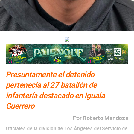
Presuntamente el detenido
pertenecía al 27 batallón de
infantería destacado en Iguala
Guerrero
Por Roberto Mendoza
Oficiales de la división de Los Ángeles del Servicio de