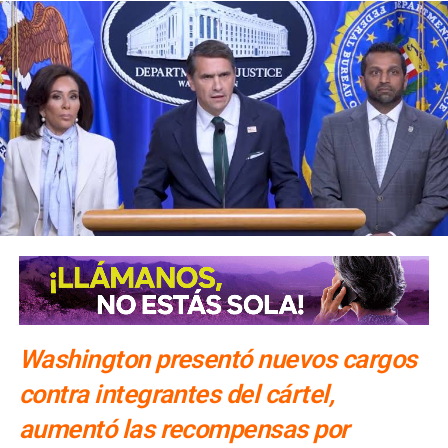
de explotación sexual infantil.
Según el funcionario, la cooperación con
China
ha incluido
visitas de funcionarios policiales chinos a
Estados
Unidos
y viajes de agentes del
FBI
a territorio chino para
colaborar en investigaciones y
compartir información
de inteligencia
relacionada con casos específicos.
El
director del FBI
sostuvo que se trata de acuerdos
selectivos y limitados, dirigidos exclusivamente a ciertos
tipos de delitos transnacionales,
particularmente
aquellos que afectan a ciudadanos estadounidenses.
Washington presentó nuevos cargos
contra integrantes del cártel,
aumentó las recompensas por