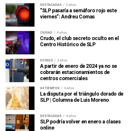
DESTACADAS
5 años
“SLP pasaría a semáforo rojo este
viernes”: Andreu Comas
CIUDAD
4 años
Crudo, el club secreto oculto en el
Centro Histórico de SLP
ESTADO
3 años
A partir de enero de 2024 ya no se
cobrarán estacionamientos de
centros comerciales
#4 TIEMPOS
4 años
La disputa por el triángulo dorado de
SLP | Columna de Luis Moreno
DESTACADAS
4 años
SLP podría volver en enero a clases
online