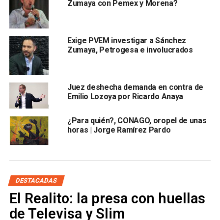
Zumaya con Pemex y Morena?
Sobre el caso de
Agronitrogenados,
la UIF representará
al Estado como ofendido por el perjuicio ocasionado con
la venta irregular de la planta en el año 2014.
Exige PVEM investigar a Sánchez
Zumaya, Petrogesa e involucrados
Por motivos de salud de Emilio Lozoya, esta audiencia se
realiza por videoconferencia, toda vez que el
exfuncionario permanecerá en el hospital en el que fue
Juez deshecha demanda en contra de
internado el pasado 17 de julio.
Emilio Lozoya por Ricardo Anaya
Con información de:
El Universal
¿Para quién?, CONAGO, oropel de unas
horas | Jorge Ramírez Pardo
También lee:
AMLO confirmó que su prima murió por
covid-19
ARTÍCULOS RELACIONADOS:
AGRONITROGENADOS
CORRUPCIÓN EN MÉXICO
EMILIO LOZOYA
PEMEX
DESTACADAS
El Realito: la presa con huellas
SIGUIENTE
SLP rozó los 300 contagios en 24 horas; sumó
de Televisa y Slim
además 16 nuevas muertes