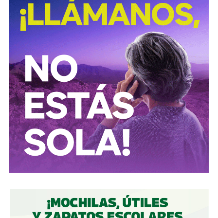
David Martínez es apodado coloquialmente como “
El
Fantasma de Wall Street
”, y ha adquirido un poder
inmenso en Latinoamérica, especialmente en Argentina,
donde ha servido como negociador para la deuda nacional
y en 2017, fue considerado por Forbes como el hombre
más rico de dicho país. El regiomontano tiene un historial
documentado de tomar control de empresas en
dificultades financieras a partir de deuda: lo hizo con la
textilera CYDSA en los años 90, con la vidriera Vitro entre
2009 y 2012, y con las ya mencionadas Empresas ICA
desde 2016.
Algo similar realizó en 2020 con
Grupo Aeroportuario
del Centro Norte
(OMA), el operador de, entre otros, el
Aeropuerto Ponciano Arriaga de la capital potosina.
Fintech compró primero acciones especiales que
garantizaban el control de la aeroportuaria y luego