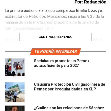
Por: Redacción
La primera audiencia a la que comparece
Emilio Lozoya
,
exdirector de Petróleos Mexicanos, inició a las 9:39 de la
mañana de este martes, con presencia de la Unidad de
Inteligencia Financiera (UIF).
CONTINUAR LEYENDO
El Universal dio a conocer que la
Fiscalía General de la
República
reconoció a la UIF como víctima en los casos
que se siguen contra el exfuncionario durante el mandato
TE PODRÍA INTERESAR
de
Enrique Peña Nieto
Sheinbaum promete un Pemex
autosuficiente para 2027
Clausura Protección Civil gasolinera de
Pemex por irregularidades en SLP
.
¿Cuáles son las relaciones de Sánchez