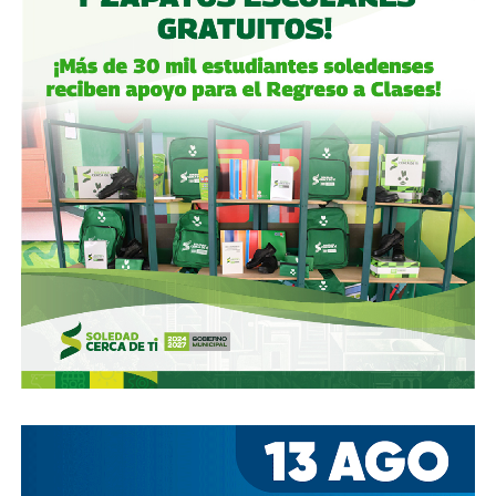
concretó una oferta pública con la que en julio de 2021,
alcanzó el 30.1% de participación económica, suficiente
para mantener el control hasta que lo vendieron a la
francesa Vinci Airports en 2022 (El Economista, dic. 2020
y jul. 2021; Folleto Informativo Definitivo, Bolsa Mexicana
de Valores, may. 2021).
Si bien todos estos empresarios se han aliado en otras
ocasiones (
en 2017 ganaron la licitación para construir
el ahora cancelado Aeropuerto de Texcoco
),
cuando
se otorgó la concesión para la administración de El
Realito, ni Slim ni Martínez ni los copresidentes de
Televisa tenían sus actuales injerencias en Aquos
, por
lo que se podría decir que ésta fue heredada, y acabó
dejando el control de la presa en las manos de cuatro de
los hombres más poderosos del país.
Desde entonces,
al menos tres intentos de rescindir o
modificar el contrato se han hecho sin haber