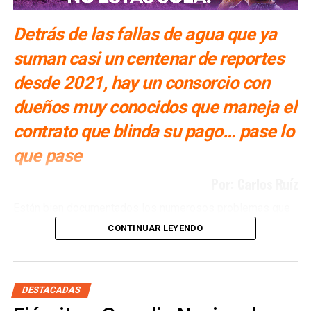
Detrás de las fallas de agua que ya
suman casi un centenar de reportes
desde 2021, hay un consorcio con
dueños muy conocidos que maneja el
contrato que blinda su pago… pase lo
que pase
Por: Carlos Ruíz
Están bien documentados los numerosos problemas que
ha tenido San Luis Potosí con la Presa El Realito, un
CONTINUAR LEYENDO
proyecto diseñado para surtir de agua a alrededor de 46
colonias de la Zona Metropolitana potosina, pero que tan
solo en lo que va del año, ya ha fallado en al menos siete
ocasiones. Múltiples veces se ha propuesto retirarle la
DESTACADAS
concesión a la empresa operadora, la cual tiene a