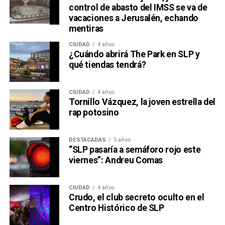
control de abasto del IMSS se va de
vacaciones a Jerusalén, echando
mentiras
CIUDAD
4 años
¿Cuándo abrirá The Park en SLP y
qué tiendas tendrá?
CIUDAD
4 años
Tornillo Vázquez, la joven estrella del
rap potosino
DESTACADAS
5 años
“SLP pasaría a semáforo rojo este
viernes”: Andreu Comas
CIUDAD
4 años
Crudo, el club secreto oculto en el
Centro Histórico de SLP