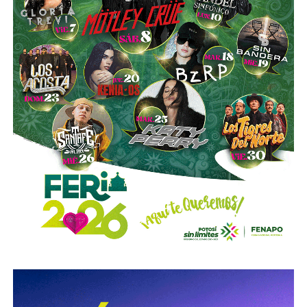
de la compañía, aunque conserva (vía un fideicomiso
familiar y una clase especial de acciones) el control formal
del voto de la empresa, independientemente de cuánto
capital tenga cada quien. En resumidas cuentas, aunque
Emilio Azcárraga tiene el poder de decisión
,
el mismo
financiero que reparte el control de El Realito con los
dos hombres más poderosos de Televisa está, al
mismo tiempo, camino a convertirse en el mayor
dueño accionario de la propia televisora.