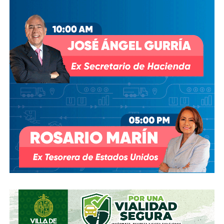
prosperado
: en agosto de 2018, la Comisión Estatal del
Agua abrió un expediente que no avanzó pese a 350 mil
afectados y una queja de oficio de la Comisión Estatal de
Derechos Humanos; en abril de 2023, el entonces
presidente
Andrés Manuel López Obrador
respondió a
una petición del gobernador Ricardo Gallardo Cardona con
un “a lo mejor se lo cambiamos” que no derivó en ningún
trámite documentado; y desde 2025, la Comisión Nacional
del Agua asegura estar “evaluando” el retiro de la
concesión, hasta el momento, sin resolución.
También lee:
Diputada pide poner un alto a la empresa de
El Realito