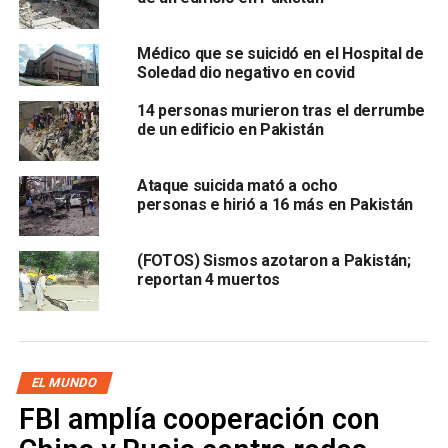
después de que la oración comenzó, aseguró a la AFP.
“Fue una poderosa explosión, la gente gritaba y corría de
Médico que se suicidó en el Hospital de
aquí a allá -muchos resultaron heridos debido a la
Soledad dio negativo en covid
estampida”, contó Mohammad.
14 personas murieron tras el derrumbe
de un edificio en Pakistán
El doctor Mohammad Waseem, del hospital Sandeman de
Quetta, confirmó que 15 personas murieron.
Ataque suicida mató a ocho
personas e hirió a 16 más en Pakistán
(FOTOS) Sismos azotaron a Pakistán;
reportan 4 muertos
El jefe de la policía de la provincia de Baluchistan, Mohsin
EL MUNDO
Hassan Butt, también confirmó el balance de muertos.
FBI amplía cooperación con
“Diecinueve personas siguen recibiendo tratamiento