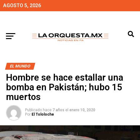
AGOSTO 5, 2026
EL MUNDO
Hombre se hace estallar una
bomba en Pakistán; hubo 15
muertos
Publicado hace
7 años
el
enero 10, 2020
Por
El Tololoche