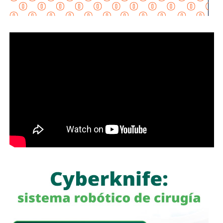
Nueva Jersey
mediante un examen médico adicional y que el caso
permanece
bajo revisión.
De acuerdo con reportes de medios estadounidenses,
más de 50 personas
han muerto
bajo custodia del
ICE
desde el inicio del actual gobierno federal. La madre de
López-Cornejo
declaró al medio
New Jersey Monitor
que se encuentra devastada por la muerte de su hijo.
Hasta el momento, las autoridades estadounidenses no
han informado que
López-Cornejo
haya sido asesinado
por agentes del
ICE
; la versión oficial indica que murió tras
una emergencia médica mientras permanecía bajo
custodia.