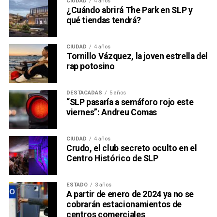
CIUDAD
4 años
¿Cuándo abrirá The Park en SLP y
qué tiendas tendrá?
CIUDAD
4 años
Tornillo Vázquez, la joven estrella del
rap potosino
DESTACADAS
5 años
“SLP pasaría a semáforo rojo este
viernes”: Andreu Comas
CIUDAD
4 años
Crudo, el club secreto oculto en el
Centro Histórico de SLP
ESTADO
3 años
A partir de enero de 2024 ya no se
cobrarán estacionamientos de
centros comerciales