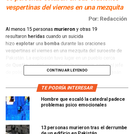
vespertinas del viernes en una mezquita
Por: Redacción
Al menos 15 personas
murieron
y otras 19
resultaron
heridas
cuando un suicida
hizo
explotar
una
bomba
durante las oraciones
vespertinas el viernes en una mezquita del suroeste de
Pakistán. La explosión tuvo lugar en un pueblo cerca
de
Quetta
, ciudad principal de la provincia, según el jefe
CONTINUAR LEYENDO
de policía de la provincia de Baluchistán, Mohsin Hasán
Butt.
TE PODRÍA INTERESAR
Fida Mohammad
, quien asistía a las oraciones
Hombre que escaló la catedral padece
vespertinas, dijo que unas 60 personas estaban presentes
problemas psico emocionales
en el momento del ataque a la mezquita, que está ubicada
en un área densamente poblada.
La explosión alcanzó la primera fila de fieles segundos
13 personas murieron tras el derrumbe
de un edificio en Pakistán