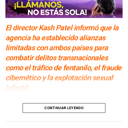
SIGUIENTE
Soleimani planeaba atacar 4 embajadas de EU: Trump
NO TE PIERDAS
Irán lanzó misil que derribó un avión ucraniano,
El director Kash Patel informó que la
afirma Trudeau
agencia ha establecido alianzas
limitadas con ambos países para
combatir delitos transnacionales
como el tráfico de fentanilo, el fraude
cibernético y la explotación sexual
infantil
Por: Redacción
CONTINUAR LEYENDO
El
director de la Oficina Federal de Investigaciones
(FBI), Kash Patel
, informó que la agencia ha fortalecido su
cooperación con
China y Rusia
para combatir