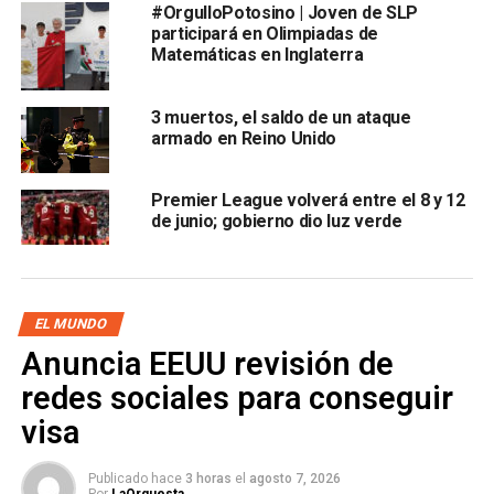
#OrgulloPotosino | Joven de SLP
.
participará en Olimpiadas de
Matemáticas en Inglaterra
De acuerdo con el funcionario, el camión entró el sábado
19 de octubre y la policía está “trabajando estrechamente
3 muertos, el saldo de un ataque
con nuestros socios para investigar”.
armado en Reino Unido
Las autoridades acordonaron el
Parque Industrial
Waterglade
, en Thurrock, que hasta el momento
Premier League volverá entre el 8 y 12
de junio; gobierno dio luz verde
permanece cerrado.
Con información de:
El Universal
También te puede interesar:
Hombre
EL MUNDO
Anuncia EEUU revisión de
robó cuadro de Dalí en galería de San
redes sociales para conseguir
Francisco
visa
ARTÍCULOS RELACIONADOS:
BULGARIA
INGLATERRA
PARQUE INDUSTRIAL WATERGLADE
Publicado hace
3 horas
el
agosto 7, 2026