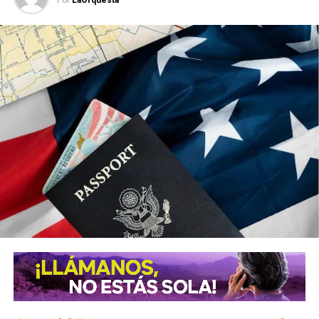
Por
LaOrquesta
SIGUIENTE
Encontraron camión con 39 migrantes muertos en
Londres
NO TE PIERDAS
Declaran culpable a Tony Hernández por
narcotráfico en Estados Unidos