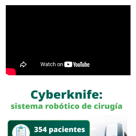
el impacto del conflicto sobre los menores.
Beigbeder
sostuvo que cientos de niños, muchos de
ellos con
heridas graves
, siguen a la espera de que
cesen los ataques y de que las condiciones prometidas
por el acuerdo se traduzcan en
mejoras reales
para la
población civil.
La organización hizo un llamado a las partes involucradas
para que
cumplan con sus obligaciones bajo el
Derecho Internacional
, especialmente en materia de
protección de la infancia.
Entre las medidas urgentes,
Unicef
pidió garantizar el
acceso de los menores a
servicios de salud, educación,
agua potable y alimentos
, además de permitir el ingreso
seguro, rápido y sin restricciones de ayuda humanitaria a
la
Franja de Gaza.