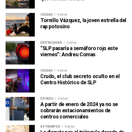
CIUDAD
4 años
Tornillo Vázquez, la joven estrella del
rap potosino
DESTACADAS
5 años
“SLP pasaría a semáforo rojo este
viernes”: Andreu Comas
CIUDAD
4 años
Crudo, el club secreto oculto en el
Centro Histórico de SLP
ESTADO
3 años
A partir de enero de 2024 ya no se
cobrarán estacionamientos de
centros comerciales
#4 TIEMPOS
4 años