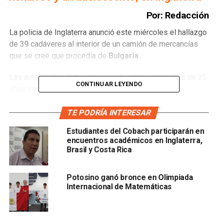
Por: Redacción
La policia de Inglaterra anunció este miércoles el hallazgo
de 39 cadáveres al interior de un camión de mercancías
que se cree que procedía de
Bulgaria.
Las autoridades detuvieron a un hombre norirlandés de 25
CONTINUAR LEYENDO
años como sospechoso de asesinato.
Mientras tanto, la policía está tratando de identificar a los
TE PODRÍA INTERESAR
38 adultos y el adolescente muertos, explicó el
Estudiantes del Cobach participarán en
superintendente
Andrew Mariner
encuentros académicos en Inglaterra,
Brasil y Costa Rica
Potosino ganó bronce en Olimpiada
Internacional de Matemáticas