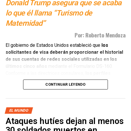
Donald Trump asegura que se acaba
lo que él llama “Turismo de
Maternidad”
Por: Roberto Mendoza
El gobierno de Estados Unidos estableció que
los
solicitantes de visa deberán proporcionar el historial
de sus cuentas de redes sociales utilizadas en los
últimos cinco años
mediante el Formulario DS-160.
Conforme a las directrices consulares,
los perfiles
registrados deben estar configurados en modo
CONTINUAR LEYENDO
público
para ser inspeccionados por los oficiales
consulares, quienes están facultados para
denegar la
solicitud o la entrada al país
en caso de detectar
contenidos que determinen incompatibles con los
EL MUNDO
criterios de admisibilidad.
Ataques hutíes dejan al menos
30 soldados muertos en
En el marco de las disposiciones de entrada,
el